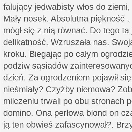
falujący jedwabisty włos do ziemi,
Mały nosek. Absolutna piękność . 
mógł się z nią równać. Do tego ta
delikatność. Wzruszała nas. Swo
kroku. Biegając po całym ogrodzi
podziw sąsiadów zainteresowanych
dzień. Za ogrodzeniem pojawił się 
nieśmiały? Czyżby niemowa? Zoba
milczeniu trwali po obu stronach p
domino. Ona perłowa blond on cz
ją ten obwieś zafascynował?. Brz