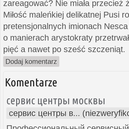
zareagować? Nie miała przecież ż
Miłość maleńkiej delikatnej Pusi
pretensjonalnych imionach Nesca
o manierach arystokraty przetrwa
pięć a nawet po sześć szczeniąt.
Dodaj komentarz
Komentarze
сервис центры москвы
сервис центры в... (niezweryfi
Профессиональный сервисный 