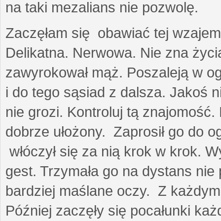
na taki mezalians nie pozwolę.
Zaczęłam się obawiać tej wzajemn
Delikatna. Nerwowa. Nie zna życia
zawyrokował mąż. Poszaleją w ogro
i do tego sąsiad z dalsza. Jakoś ni
nie grozi. Kontroluj tą znajomość
dobrze ułożony. Zaprosił go do 
włóczył się za nią krok w krok. W
gest. Trzymała go na dystans nie 
bardziej maślane oczy. Z każdym 
Później zaczęły się pocałunki k