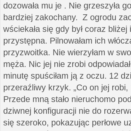
dozowała mu je . Nie grzeszyła go
bardziej zakochany. Z ogrodu za
wściekała się gdy był coraz bliżej i
przystępna. Pilnowałam ich włóczą
przyzwoitka. Nie wierzyłam w sw
męża. Nic jej nie zrobi odpowiadał
minutę spuściłam ją z oczu. 12 dz
przeraźliwy krzyk. „Co on jej robi,
Przede mną stało nieruchomo pod
dziwnej konfiguracji nie do rozerw
się szeroko, pokazując perłowe u