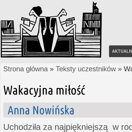
AKTUALN
Strona główna
»
Teksty uczestników
» Wa
Jesteś tutaj
Wakacyjna miłość
Anna Nowińska
Uchodziła za najpiękniejszą w rod