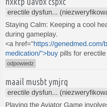
nxktp uavbx cspxc
erectile dysfun... (niezweryfikow
Staying Calm: Keeping a cool hea
during gameplay.
<a href="
https://genedmed.com/bl
medication/">buy
pills for erecti
odpowiedz
maail musbt ymjrq
erectile dysfun... (niezweryfikow
Playing the Aviator Game involve