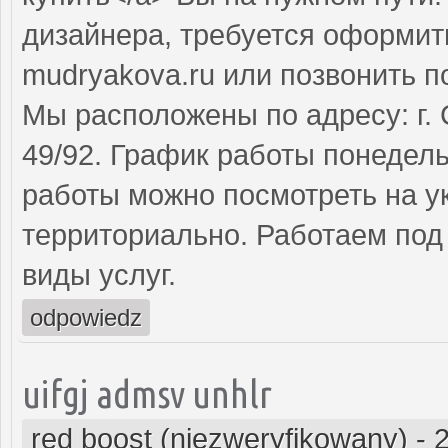
дизайнера, требуется оформит
mudryakova.ru или позвонить п
Мы расположены по адресу: г. 
49/92. График работы понедель
работы можно посмотреть на у
территориально. Работаем под
виды услуг.
odpowiedz
uifgj admsv unhlr
red boost (niezweryfikowany)
-