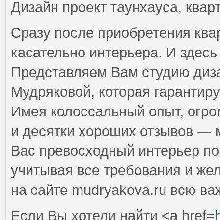
Дизайн проект таунхауса, квар
Сразу после приобретения ква
касательно интерьера. И здесь
Представляем Вам студию диза
Мудряковой, которая гарантиру
Имея колоссальный опыт, огро
и десятки хороших отзывов — 
Вас превосходный интерьер п
учитывая все требования и же
на сайте mudryakova.ru всю в
Если Вы хотели найти <a href=