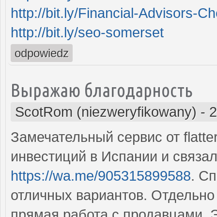
http://bit.ly/Financial-Advisors-C
http://bit.ly/seo-somerset
odpowiedz
Выражаю благодарность
ScotRom (niezweryfikowany)
-
2
Замечательный сервис от flatt
инвестиций в Испании и связа
https://wa.me/905315899588
. С
отличных вариантов. Отдельно
прямая работа с продавцами. 