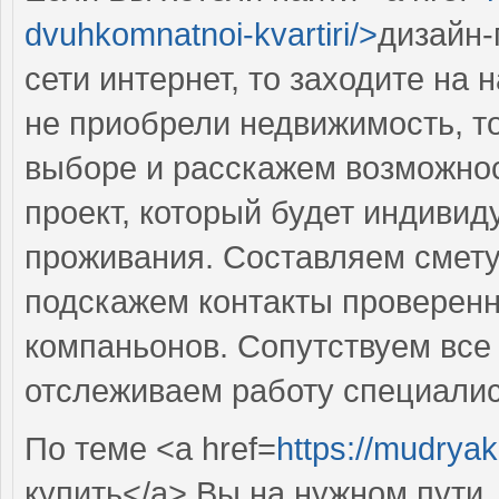
dvuhkomnatnoi-kvartiri/>
дизайн-
сети интернет, то заходите на
не приобрели недвижимость, т
выборе и расскажем возможно
проект, который будет индиви
проживания. Составляем смету
подскажем контакты проверен
компаньонов. Сопутствуем все 
отслеживаем работу специалис
По теме <a href=
https://mudryak
купить</a> Вы на нужном пути