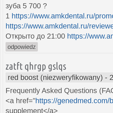
зуба 5 700 ?
1
https://www.amkdental.ru/prom
https://www.amkdental.ru/review
Открыто до 21:00
https://www.a
odpowiedz
zatft qhrgp gslqs
red boost (niezweryfikowany)
-
Frequently Asked Questions (FA
<a href="
https://genedmed.com/b
supplement</a>