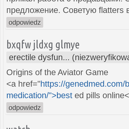
предложение. Советую flatters 
odpowiedz
bxqfw jldxg glmye
erectile dysfun... (niezweryfikow
Origins of the Aviator Game
<a href="
https://genedmed.com/bl
medication/">best
ed pills online
odpowiedz