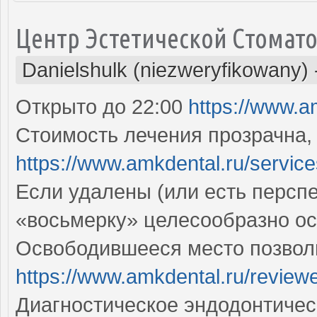
Центр Эстетической Стомат
Danielshulk (niezweryfikowany)
Открыто до 22:00
https://www.a
Стоимость лечения прозрачна,
https://www.amkdental.ru/service
Если удалены (или есть перспек
«восьмерку» целесообразно о
Освободившееся место позволи
https://www.amkdental.ru/review
Диагностическое эндодонтичес