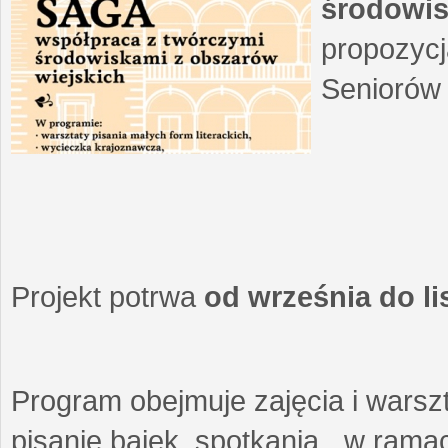
środowis
propozycj
Seniorów 
Projekt potrwa
od września do l
Program obejmuje zajęcia i warszt
pisanie bajek, spotkania w ramach