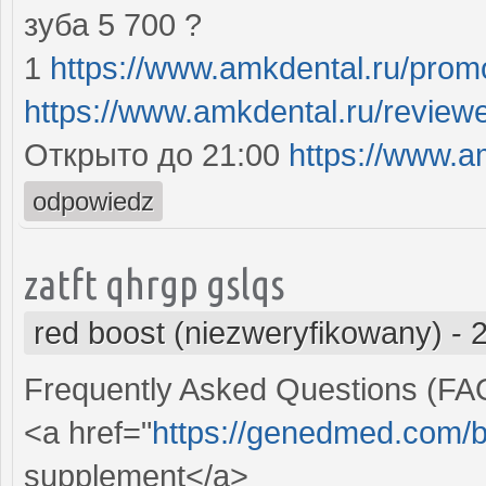
зуба 5 700 ?
1
https://www.amkdental.ru/prom
https://www.amkdental.ru/review
Открыто до 21:00
https://www.a
odpowiedz
zatft qhrgp gslqs
red boost (niezweryfikowany)
-
Frequently Asked Questions (FA
<a href="
https://genedmed.com/b
supplement</a>