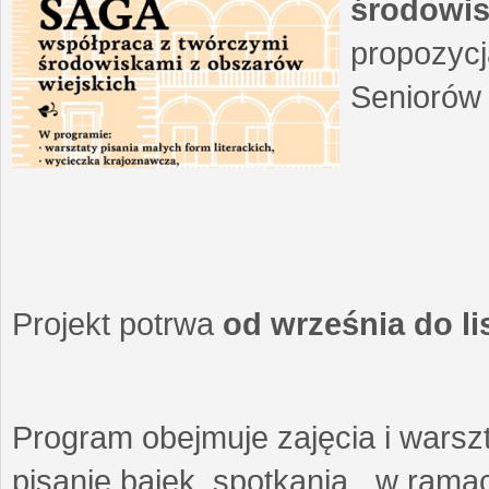
środowis
propozycj
Seniorów 
Projekt potrwa
od września do l
Program obejmuje zajęcia i warszt
pisanie bajek, spotkania w ramach