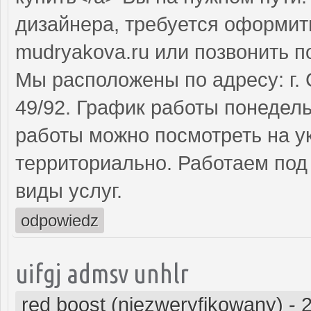
дизайнера, требуется оформит
mudryakova.ru или позвонить п
Мы расположены по адресу: г. 
49/92. График работы понедель
работы можно посмотреть на у
территориально. Работаем под
виды услуг.
odpowiedz
uifgj admsv unhlr
red boost (niezweryfikowany)
-