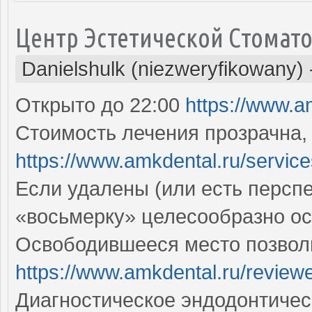
Центр Эстетической Стомат
Danielshulk (niezweryfikowany)
Открыто до 22:00
https://www.a
Стоимость лечения прозрачна,
https://www.amkdental.ru/service
Если удалены (или есть перспек
«восьмерку» целесообразно о
Освободившееся место позволи
https://www.amkdental.ru/review
Диагностическое эндодонтичес