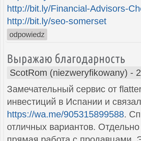
http://bit.ly/Financial-Advisors-C
http://bit.ly/seo-somerset
odpowiedz
Выражаю благодарность
ScotRom (niezweryfikowany)
-
2
Замечательный сервис от flatt
инвестиций в Испании и связа
https://wa.me/905315899588
. С
отличных вариантов. Отдельно
прямая работа с продавцами. 