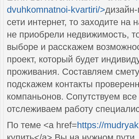
dvuhkomnatnoi-kvartiri/>
дизайн-
сети интернет, то заходите на
не приобрели недвижимость, т
выборе и расскажем возможно
проект, который будет индиви
проживания. Составляем смету
подскажем контакты проверен
компаньонов. Сопутствуем все 
отслеживаем работу специалис
По теме <a href=
https://mudryak
купить</a> Вы на нужном пути