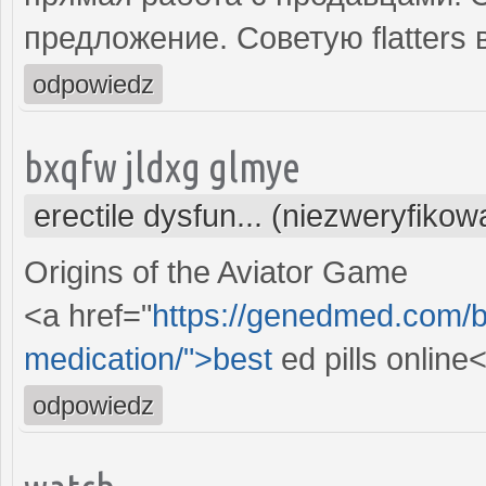
предложение. Советую flatters 
odpowiedz
bxqfw jldxg glmye
erectile dysfun... (niezweryfikow
Origins of the Aviator Game
<a href="
https://genedmed.com/bl
medication/">best
ed pills online
odpowiedz