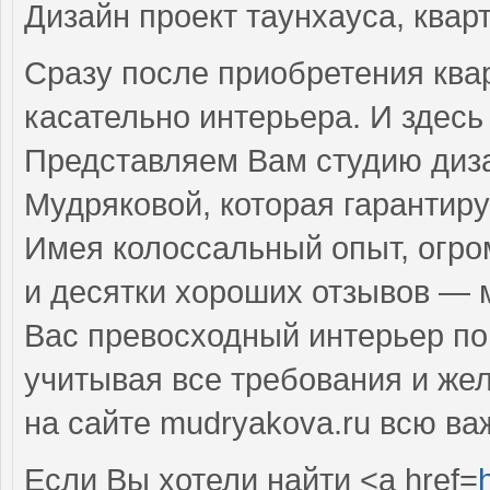
Дизайн проект таунхауса, квар
Сразу после приобретения ква
касательно интерьера. И здесь
Представляем Вам студию диза
Мудряковой, которая гарантиру
Имея колоссальный опыт, огро
и десятки хороших отзывов — 
Вас превосходный интерьер п
учитывая все требования и же
на сайте mudryakova.ru всю в
Если Вы хотели найти <a href=