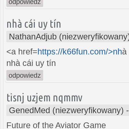
odpowiedz
nhà cái uy tín
NathanAdjub (niezweryfikowany
<a href=
https://k66fun.com/>nh
à
nhà cái uy tín
odpowiedz
tisnj uzjem nqmmv
GenedMed (niezweryfikowany)
Future of the Aviator Game