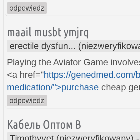
odpowiedz
maail musbt ymjrq
erectile dysfun... (niezweryfikow
Playing the Aviator Game involve
<a href="
https://genedmed.com/bl
medication/">purchase
cheap gen
odpowiedz
Кабель Оптом В
Timothyvet (niezweryfikowany)