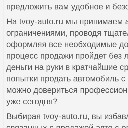
предложить вам удобное и без
На tvoy-auto.ru мы принимаем
ограничениями, проводя тщате
оформляя все необходимые до
процесс продажи пройдет без 
деньги на руки в кратчайшие с
попытки продать автомобиль с
можно довериться профессион
уже сегодня?
Выбирая tvoy-auto.ru, вы избав
связанных с продажей авто с 