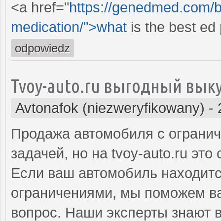
<a href="
https://genedmed.com/bl
medication/">what
is the best ed 
odpowiedz
Tvoy-auto.ru выгодный вык
Avtonafok (niezweryfikowany)
-
Продажа автомобиля с огранич
задачей, но на tvoy-auto.ru эт
Если ваш автомобиль находитс
ограничениями, мы поможем ва
вопрос. Наши эксперты знают в