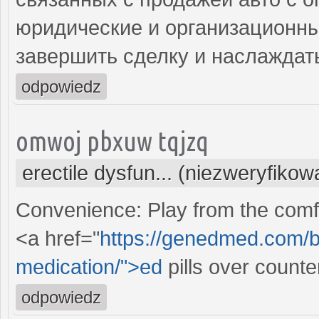
юридические и организационны
завершить сделку и наслаждать
odpowiedz
omwoj pbxuw tqjzq
erectile dysfun... (niezweryfikow
Convenience: Play from the comfo
<a href="
https://genedmed.com/bl
medication/">ed
pills over count
odpowiedz