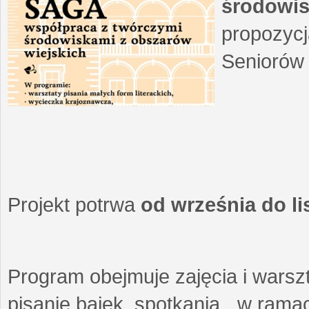
środowis
propozycj
Seniorów 
Projekt potrwa
od września do l
Program obejmuje zajęcia i warszt
pisanie bajek, spotkania w ramach