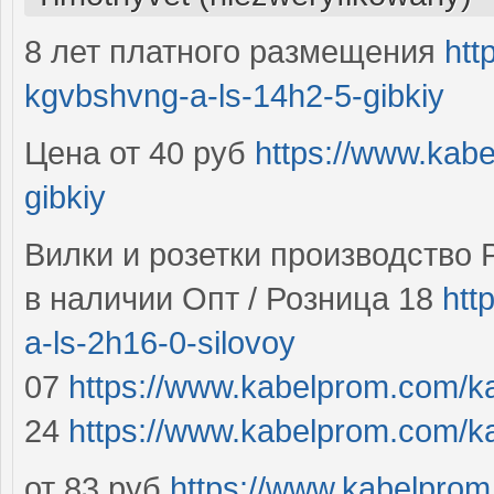
8 лет платного размещения
htt
kgvbshvng-a-ls-14h2-5-gibkiy
Цена от 40 руб
https://www.kab
gibkiy
Вилки и розетки производство 
в наличии Опт / Розница 18
htt
a-ls-2h16-0-silovoy
07
https://www.kabelprom.com/ka
24
https://www.kabelprom.com/
от 83 руб
https://www.kabelprom