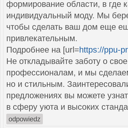
формирование области, в где 
индивидуальный моду. Мы бере
чтобы сделать ваш дом еще е
привлекательным.
Подробнее на [url=
https://ppu-pr
Не откладывайте заботу о сво
профессионалам, и мы сделаем
но и стильным. Заинтересовал
предложениях вы можете узнат
в сферу уюта и высоких станда
odpowiedz