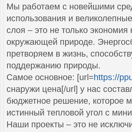
Мы работаем с новейшими сре
использования и великолепны
слоя – это не только экономия 
окружающей природе. Энергос
претворяем в жизнь, способств
поддержанию природы.
Самое основное: [url=
https://ppu
снаружи цена[/url] у нас состав
бюджетное решение, которое 
истинный тепловой угол с мин
Наши проекты – это не исключ