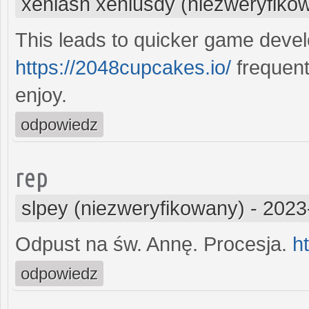
xeniasn xeniusdy (niezweryfiko
This leads to quicker game devel
https://2048cupcakes.io/
frequent
enjoy.
odpowiedz
rep
slpey (niezweryfikowany)
-
2023
Odpust na św. Annę. Procesja.
h
odpowiedz