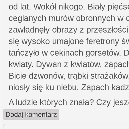
od lat. Wokół nikogo. Biały pięćs
ceglanych murów obronnych w cie
zawładnęły obrazy z przeszłości
się wysoko umajone feretrony ś
tańczyło w cekinach gorsetów. 
kwiaty. Dywan z kwiatów, zapac
Bicie dzwonów, trąbki strażaków
niosły się ku niebu. Zapach kad
A ludzie których znała? Czy je
Dodaj komentarz