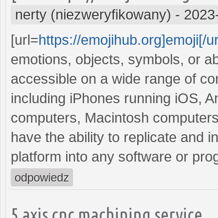
nerty (niezweryfikowany)
-
2023
[url=
https://emojihub.org]emoji[/ur
emotions, objects, symbols, or a
accessible on a wide range of c
including iPhones running iOS, 
computers, Macintosh computers,
have the ability to replicate and i
platform into any software or pro
odpowiedz
5 axis cnc machining service