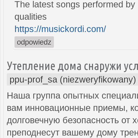
The latest songs performed by 
qualities
https://musickordi.com/
odpowiedz
Утепление дома снаружи ус
ppu-prof_sa (niezweryfikowany)
Наша группа опытных специал
вам инновационные приемы, ко
долговечную безопасность от х
преподнесут вашему дому трен