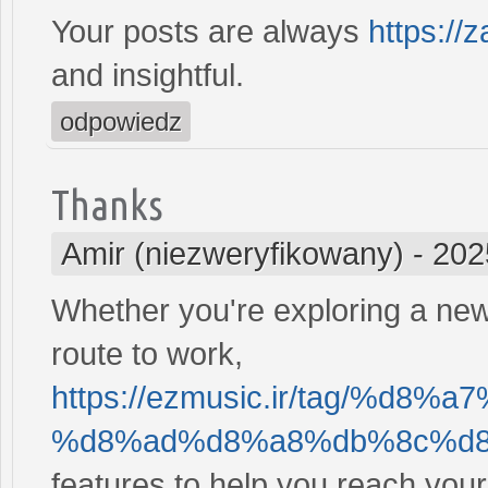
Your posts are always
https://
and insightful.
odpowiedz
Thanks
Amir (niezweryfikowany)
-
202
Whether you're exploring a new 
route to work,
https://ezmusic.ir/tag/%d
%d8%ad%d8%a8%db%8c%d8%
features to help you reach your