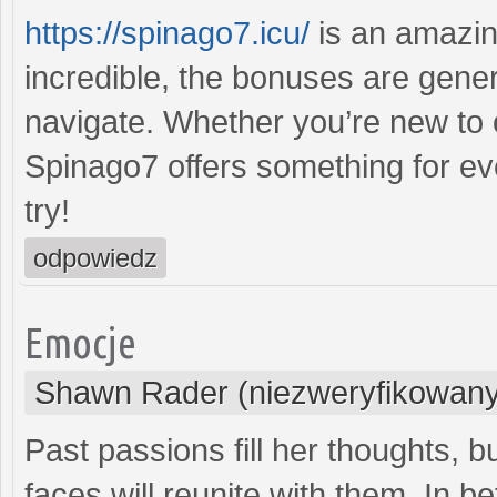
https://spinago7.icu/
is an amazin
incredible, the bonuses are gener
navigate. Whether you’re new to 
Spinago7 offers something for ev
try!
odpowiedz
Emocje
Shawn Rader (niezweryfikowany
Past passions fill her thoughts, bu
faces will reunite with them. In 