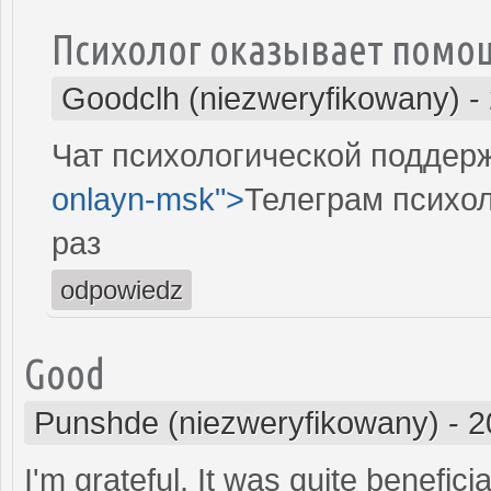
Психолог оказывает помощ
Goodclh (niezweryfikowany)
-
Чат психологической поддержк
onlayn-msk">
Телеграм психол
раз
odpowiedz
Good
Punshde (niezweryfikowany)
-
2
I'm grateful. It was quite benefici