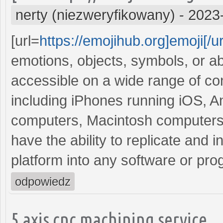
nerty (niezweryfikowany)
-
2023
[url=
https://emojihub.org]emoji[/ur
emotions, objects, symbols, or a
accessible on a wide range of c
including iPhones running iOS, 
computers, Macintosh computers,
have the ability to replicate and i
platform into any software or pro
odpowiedz
5 axis cnc machining service