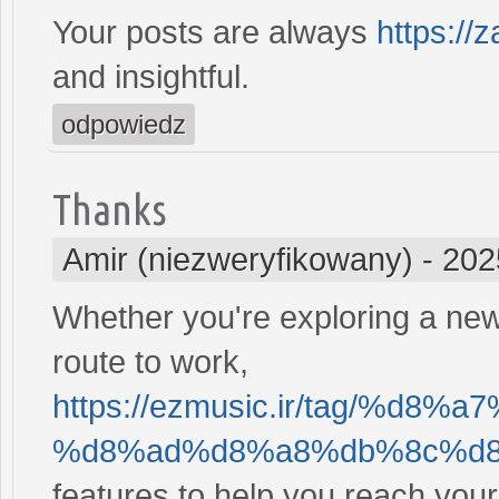
Your posts are always
https://
and insightful.
odpowiedz
Thanks
Amir (niezweryfikowany)
-
202
Whether you're exploring a new 
route to work,
https://ezmusic.ir/tag/%d
%d8%ad%d8%a8%db%8c%d8%
features to help you reach your