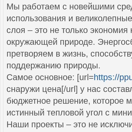
Мы работаем с новейшими сре
использования и великолепны
слоя – это не только экономия 
окружающей природе. Энергос
претворяем в жизнь, способств
поддержанию природы.
Самое основное: [url=
https://ppu
снаружи цена[/url] у нас состав
бюджетное решение, которое 
истинный тепловой угол с мин
Наши проекты – это не исключ