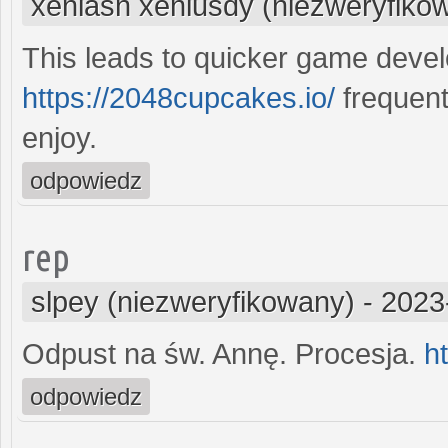
xeniasn xeniusdy (niezweryfiko
This leads to quicker game devel
https://2048cupcakes.io/
frequent
enjoy.
odpowiedz
rep
slpey (niezweryfikowany)
-
2023
Odpust na św. Annę. Procesja.
h
odpowiedz