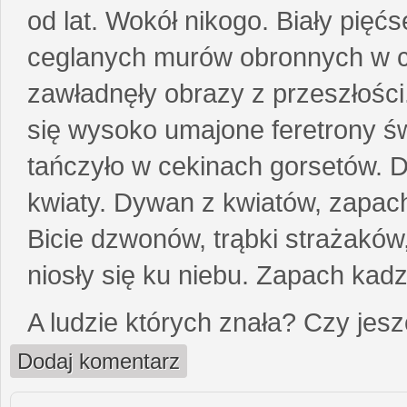
od lat. Wokół nikogo. Biały pięćs
ceglanych murów obronnych w cie
zawładnęły obrazy z przeszłości
się wysoko umajone feretrony ś
tańczyło w cekinach gorsetów. 
kwiaty. Dywan z kwiatów, zapac
Bicie dzwonów, trąbki strażaków
niosły się ku niebu. Zapach kad
A ludzie których znała? Czy je
Dodaj komentarz