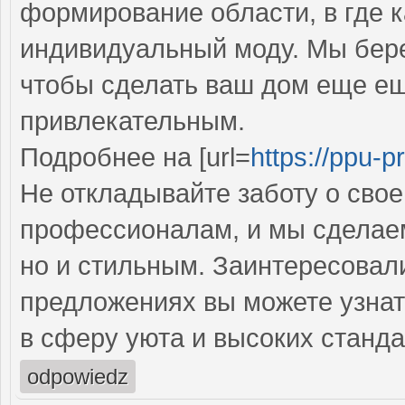
формирование области, в где 
индивидуальный моду. Мы бере
чтобы сделать ваш дом еще е
привлекательным.
Подробнее на [url=
https://ppu-pr
Не откладывайте заботу о сво
профессионалам, и мы сделаем
но и стильным. Заинтересовал
предложениях вы можете узнат
в сферу уюта и высоких станда
odpowiedz