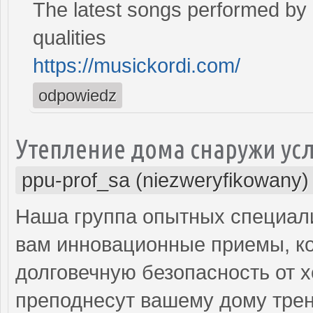
The latest songs performed by 
qualities
https://musickordi.com/
odpowiedz
Утепление дома снаружи ус
ppu-prof_sa (niezweryfikowany)
Наша группа опытных специал
вам инновационные приемы, ко
долговечную безопасность от х
преподнесут вашему дому трен