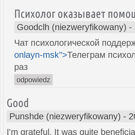
Психолог оказывает помощ
Goodclh (niezweryfikowany)
-
Чат психологической поддержк
onlayn-msk">
Телеграм психол
раз
odpowiedz
Good
Punshde (niezweryfikowany)
-
2
I'm grateful. It was quite benefici