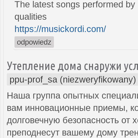
The latest songs performed by 
qualities
https://musickordi.com/
odpowiedz
Утепление дома снаружи ус
ppu-prof_sa (niezweryfikowany)
Наша группа опытных специал
вам инновационные приемы, ко
долговечную безопасность от х
преподнесут вашему дому трен