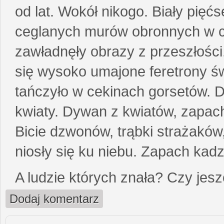
od lat. Wokół nikogo. Biały pięćs
ceglanych murów obronnych w cie
zawładnęły obrazy z przeszłości
się wysoko umajone feretrony ś
tańczyło w cekinach gorsetów. 
kwiaty. Dywan z kwiatów, zapac
Bicie dzwonów, trąbki strażaków
niosły się ku niebu. Zapach kad
A ludzie których znała? Czy je
Dodaj komentarz