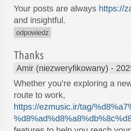
Your posts are always
https://
and insightful.
odpowiedz
Thanks
Amir (niezweryfikowany)
-
202
Whether you're exploring a new 
route to work,
https://ezmusic.ir/tag/%d
%d8%ad%d8%a8%db%8c%d8%
features to help you reach your