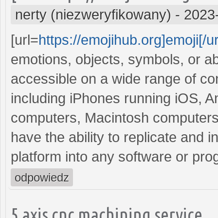
nerty (niezweryfikowany)
-
2023
[url=
https://emojihub.org]emoji[/ur
emotions, objects, symbols, or a
accessible on a wide range of c
including iPhones running iOS, 
computers, Macintosh computers,
have the ability to replicate and i
platform into any software or pro
odpowiedz
5 axis cnc machining service