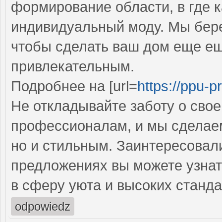
формирование области, в где 
индивидуальный моду. Мы бере
чтобы сделать ваш дом еще е
привлекательным.
Подробнее на [url=
https://ppu-pr
Не откладывайте заботу о сво
профессионалам, и мы сделаем
но и стильным. Заинтересовал
предложениях вы можете узнат
в сферу уюта и высоких станда
odpowiedz