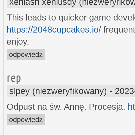
xeniasn xeniusdy (niezweryfiko
This leads to quicker game devel
https://2048cupcakes.io/
frequent
enjoy.
odpowiedz
rep
slpey (niezweryfikowany)
-
2023
Odpust na św. Annę. Procesja.
h
odpowiedz