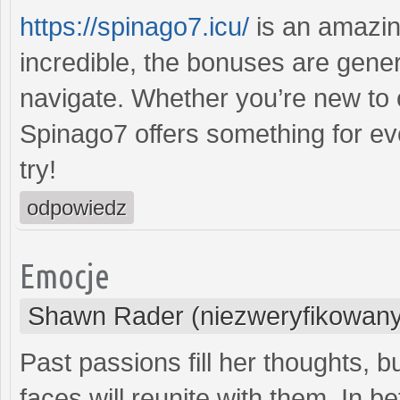
https://spinago7.icu/
is an amazin
incredible, the bonuses are gener
navigate. Whether you’re new to 
Spinago7 offers something for ev
try!
odpowiedz
Emocje
Shawn Rader (niezweryfikowany
Past passions fill her thoughts, bu
faces will reunite with them. In 