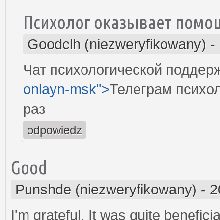
Психолог оказывает помощ
Goodclh (niezweryfikowany)
-
Чат психологической поддержк
onlayn-msk">
Телеграм психол
раз
odpowiedz
Good
Punshde (niezweryfikowany)
-
2
I'm grateful. It was quite benefici