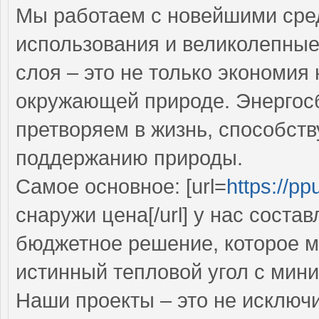
Мы работаем с новейшими сре
использования и великолепны
слоя – это не только экономия 
окружающей природе. Энергос
претворяем в жизнь, способств
поддержанию природы.
Самое основное: [url=
https://ppu
снаружи цена[/url] у нас состав
бюджетное решение, которое 
истинный тепловой угол с мин
Наши проекты – это не исключ