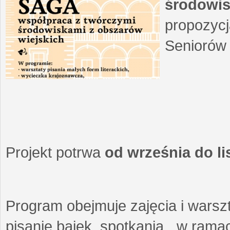
środowis
propozycj
Seniorów 
Projekt potrwa
od września do l
Program obejmuje zajęcia i warszt
pisanie bajek, spotkania w ramach