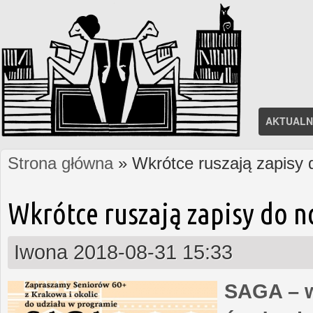
AKTUALN
Strona główna
» Wkrótce ruszają zapisy
Jesteś tutaj
Wkrótce ruszają zapisy do 
Iwona
2018-08-31 15:33
SAGA – w