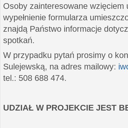
Osoby zainteresowane wzięciem u
wypełnienie formularza umieszczo
znajdą Państwo informacje dotyc
spotkań.
W przypadku pytań prosimy o kon
Sulejewską, na adres mailowy:
iw
tel.: 508 688 474.
UDZIAŁ W PROJEKCIE JEST 