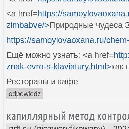
<a href=
https://samoylovaoxana.
zimbabve/>
Природные чудеса 
https://samoylovaoxana.ru/chem-otl
Ещё можно узнать: <a href=
http
znak-evro-s-klaviatury.html>
как 
Рестораны и кафе
odpowiedz
капиллярный метод контро
ndt.su (niezweryfikowany)
-
202