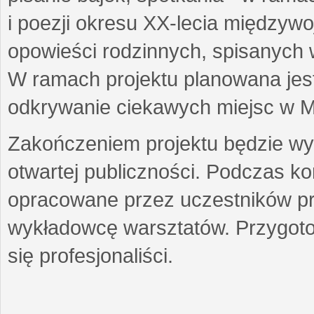
i poezji okresu XX-lecia międzyw
opowieści rodzinnych, spisanych
W ramach projektu planowana jest
odkrywanie ciekawych miejsc w M
Zakończeniem projektu będzie wys
otwartej publiczności. Podczas k
opracowane przez uczestników p
wykładowcę warsztatów. Przygot
się profesjonaliści.