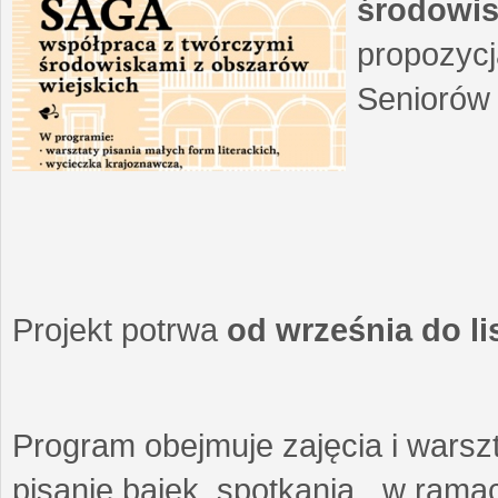
środowis
propozycj
Seniorów 
Projekt potrwa
od września do l
Program obejmuje zajęcia i warszt
pisanie bajek, spotkania w ramach