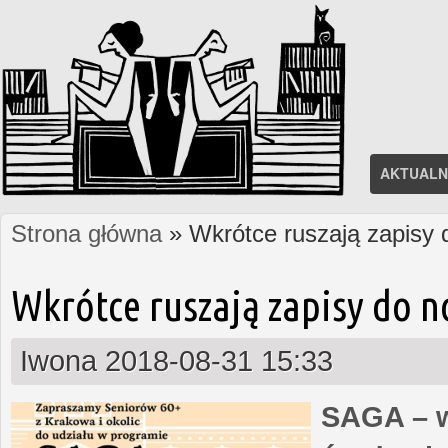
AKTUALN
Strona główna
» Wkrótce ruszają zapisy
Jesteś tutaj
Wkrótce ruszają zapisy do 
Iwona
2018-08-31 15:33
SAGA – w