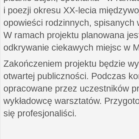
i poezji okresu XX-lecia międzyw
opowieści rodzinnych, spisanych
W ramach projektu planowana jest
odkrywanie ciekawych miejsc w M
Zakończeniem projektu będzie wys
otwartej publiczności. Podczas k
opracowane przez uczestników p
wykładowcę warsztatów. Przygot
się profesjonaliści.