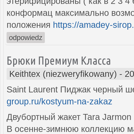
этерифицированы ( как в 2 3 4
конформац максимально возмо
положения
https://amadey-sirop.
odpowiedz
Брюки Премиум Класса
Keithtex (niezweryfikowany)
-
20
Saint Laurent Пиджак черный 
group.ru/kostyum-na-zakaz
Двубортный жакет Tara Jarmon
В осенне-зимнюю коллекцию м