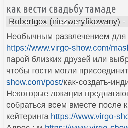
как вести свадьбу тамаде
Robertgox (niezweryfikowany)
-
Необычным развлечением для 
https://www.virgo-show.com/mas
парой близких друзей или выб
чтобы гости могли присоединит
show.com/post/
как-создать-ин
Некоторые локации предлагают
собраться всем вместе после к
кейтеринга
https://www.virgo-sh
Адрес : м
https://www.virgo-sho