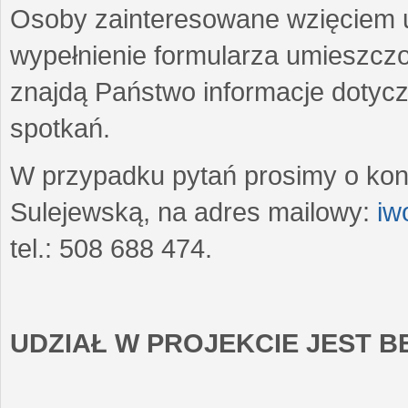
Osoby zainteresowane wzięciem u
wypełnienie formularza umieszczo
znajdą Państwo informacje dotyc
spotkań.
W przypadku pytań prosimy o kon
Sulejewską, na adres mailowy:
iw
tel.: 508 688 474.
UDZIAŁ W PROJEKCIE JEST 