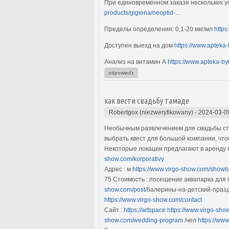
При единовременном заказе нескольких ус
products/gigiena/neoptid-...
Пределы определения: 0,1-20 мкг/мл
https
Доступен выезд на дом
https://www.apteka-
Анализ на витамин А
https://www.apteka-byr
odpowiedz
как вести свадьбу тамаде
Robertgox (niezweryfikowany)
-
2024-03-0
Необычным развлечением для свадьбы ст
выбрать квест для большой компании, что
Некоторые локации предлагают в аренду п
show.com/korporativy
Адрес : м
https://www.virgo-show.com/showba
75 Стоимость : посещение аквапарка для 
show.com/post/
балерины-на-детский-празд
https://www.virgo-show.com/contact
Сайт :
https://artspace
https://www.virgo-sho
show.com/wedding-program
/чел
https://ww