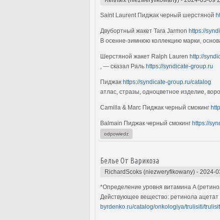
Saint Laurent Пиджак черный шерстяной
h
Двубортный жакет Tara Jarmon
https://synd
В осенне-зимнюю коллекцию марки, осно
Шерстяной жакет Ralph Lauren
http://synd
, — сказал Раль
https://syndicate-group.ru
Пиджак
https://syndicate-group.ru/catalog
атлас, стразы, одноцветное изделие, воро
Camilla & Marc Пиджак черный смокинг
htt
Balmain Пиджак черный смокинг
https://sy
odpowiedz
Белье От Варикоза
RichardScoks (niezweryfikowany)
-
2024-0
*Определение уровня витамина A (ретино
Действующее вещество: ретинола ацетат (
byrdenko.ru/catalog/onkologiya/trulisiti/trulisit