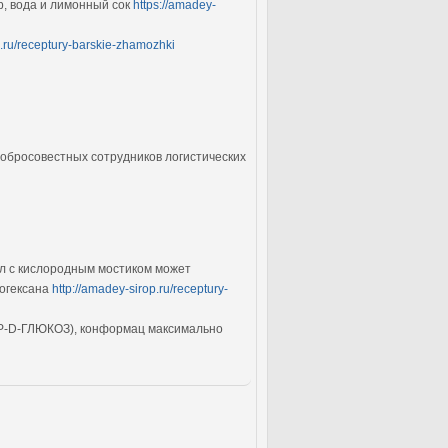
р, вода и лимонный сок
https://amadey-
p.ru/receptury-barskie-zhamozhki
добросовестных сотрудников логистических
кл с кислородным мостиком может
логексана
http://amadey-sirop.ru/receptury-
 и P-D-ГЛЮКОЗ), конформац максимально