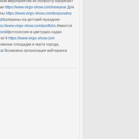
ном мероприятии их попросту напрягает
ьми
https://www.virgo-show.com/newyear
Для
олпы
https://www.virgo-show.com/korporativy
t/
балерины-на-детский-праздник-
tps://www.virgo-show.com/portfolio
Имеется
post/
фотосессия-в-цветущих-садах
wi-fi
https://www.virgo-show.com
жение площадки в черте города,
cal
Возможна организация кейтеринга