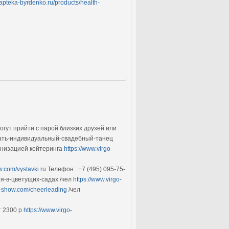
.apteka-byrdenko.ru/products/health-
ут прийти с парой близких друзей или
дать-индивидуальный-свадебный-танец
ганизацией кейтеринга
https://www.virgo-
w.com/vystavki
ru Телефон : +7 (495) 095-75-
я-в-цветущих-садах /чел
https://www.virgo-
o-show.com/cheerleading
/чел
т 2300 р
https://www.virgo-