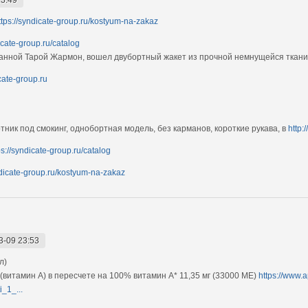
ttps://syndicate-group.ru/kostyum-na-zakaz
icate-group.ru/catalog
ванной Тарой Жармон, вошел двубортный жакет из прочной немнущейся ткан
icate-group.ru
тник под смокинг, однобортная модель, без карманов, короткие рукава, в
http:
ps://syndicate-group.ru/catalog
ndicate-group.ru/kostyum-na-zakaz
3-09 23:53
л)
витамин А) в пересчете на 100% витамин А* 11,35 мг (33000 МЕ)
https://www.a
i_1_...