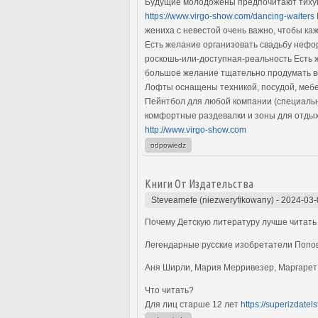
Будущие молодожены предпочитают тихую
https://www.virgo-show.com/dancing-waiters
жениха с невестой очень важно, чтобы каж
Есть желание организовать свадьбу неф
роскошь-или-доступная-реальность Есть 
большое желание тщательно продумать в
Лофты оснащены техникой, посудой, мебел
Пейнтбол для любой компании (специаль
комфортные раздевалки и зоны для отдых
http://www.virgo-show.com
odpowiedz
Книги От Издательства
Steveamefe (niezweryfikowany)
-
2024-03-
Почему Детскую литературу лучше читать
Легендарные русские изобретатели Попо
Аня Ширли, Мария Мерривезер, Маргарет
Что читать?
Для лиц старше 12 лет
https://superizdatel