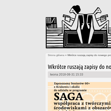
Strona główna
» Wkrótce ruszają zapisy do nowego pr
Jesteś tutaj
Wkrótce ruszają zapisy do n
Iwona
2018-08-31 15:33