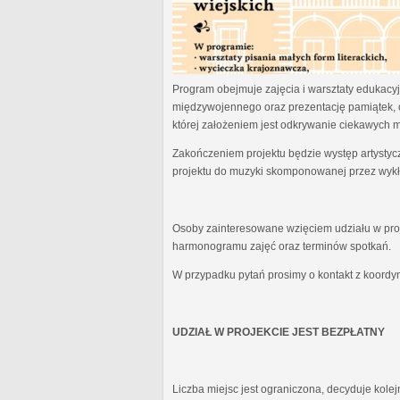
Program obejmuje zajęcia i warsztaty edukacyjn
międzywojennego oraz prezentację pamiątek, 
której założeniem jest odkrywanie ciekawych 
Zakończeniem projektu będzie występ artystyc
projektu do muzyki skomponowanej przez wykł
Osoby zainteresowane wzięciem udziału w proj
harmonogramu zajęć oraz terminów spotkań.
W przypadku pytań prosimy o kontakt z koordy
UDZIAŁ W PROJEKCIE JEST BEZPŁATNY
Liczba miejsc jest ograniczona, decyduje kole