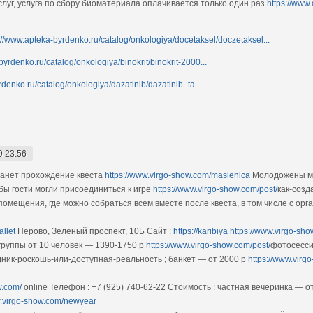
луг, услуга по сбору биоматериала оплачивается только один раз
https://www
://www.apteka-byrdenko.ru/catalog/onkologiya/docetaksel/doczetaksel...
byrdenko.ru/catalog/onkologiya/binokrit/binokrit-2000...
denko.ru/catalog/onkologiya/dazatinib/dazatinib_ta...
9 23:56
анет прохождение квеста
https://www.virgo-show.com/maslenica
Молодожены мог
бы гости могли присоединиться к игре
https://www.virgo-show.com/post/
как-соз
омещения, где можно собраться всем вместе после квеста, в том числе с ор
llet
Перово, Зеленый проспект, 10Б Сайт :
https://karibiya
https://www.virgo-sho
группы от 10 человек — 1390-1750 р
https://www.virgo-show.com/post/
фотосесси
ник-роскошь-или-доступная-реальность ; банкет — от 2000 р
https://www.virg
w.com/
online Телефон : +7 (925) 740-62-22 Стоимость : частная вечеринка — о
w.virgo-show.com/newyear