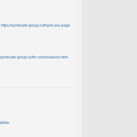
и
https://syndicate-group.ru/thank-you-page
//syndicate-group.ru/for-connoisseurs.html
pteka-