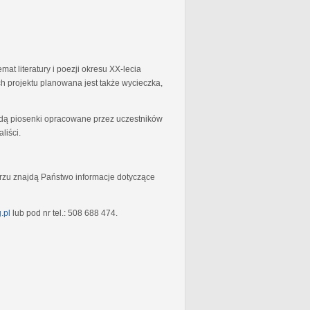
at literatury i poezji okresu XX-lecia
 projektu planowana jest także wycieczka,
będą piosenki opracowane przez uczestników
liści.
rzu znajdą Państwo informacje dotyczące
.pl
lub pod nr tel.: 508 688 474.