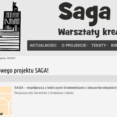
AKTUALNOŚCI
O PROJEKCIE
TEKSTY
BI
ojektu SAGA!
owego projektu SAGA!
SAGA – współpraca z twórczymi środowiskami z obszarów wiejskic
Decjusza dla Seniorów z Krakowa i okolic.