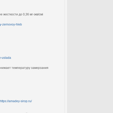
 жесткости до 0,36 мг-экв/смі
ry-zernovoy-hleb
ry-uslada
понижает температуру замерзания
https://amadey-sirop.ru/