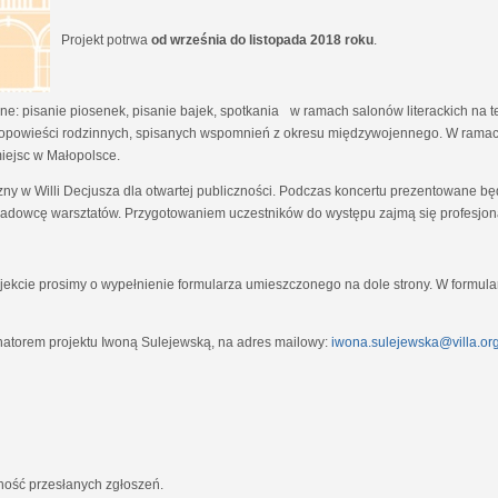
Projekt potrwa
od września do listopada 2018 roku
.
e: pisanie piosenek, pisanie bajek, spotkania w ramach salonów literackich na tem
opowieści rodzinnych, spisanych wspomnień z okresu międzywojennego. W ramach
miejsc w Małopolsce.
zny w Willi Decjusza dla otwartej publiczności. Podczas koncertu prezentowane 
adowcę warsztatów. Przygotowaniem uczestników do występu zajmą się profesjona
ekcie prosimy o wypełnienie formularza umieszczonego na dole strony. W formula
natorem projektu Iwoną Sulejewską, na adres mailowy:
iwona.sulejewska@villa.org
jność przesłanych zgłoszeń.