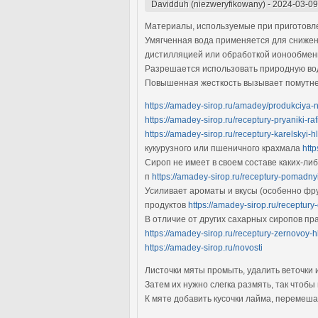
Davidduh (niezweryfikowany)
-
2024-03-09
Материалы, используемые при приготовл
Умягченная вода применяется для снижения
дистилляцией или обработкой ионообме
Разрешается использовать природную воду
Повышенная жесткость вызывает помутне
https://amadey-sirop.ru/amadey/produkciya-
https://amadey-sirop.ru/receptury-pryaniki-r
https://amadey-sirop.ru/receptury-karelskyi-h
кукурузного или пшеничного крахмала
http
Сироп не имеет в своем составе каких-ли
п
https://amadey-sirop.ru/receptury-pomadny
Усиливает ароматы и вкусы (особенно фр
продуктов
https://amadey-sirop.ru/receptury
В отличие от других сахарных сиропов пр
https://amadey-sirop.ru/receptury-zernovoy-h
https://amadey-sirop.ru/novosti
Листочки мяты промыть, удалить веточки 
Затем их нужно слегка размять, так чтобы
К мяте добавить кусочки лайма, перемеша