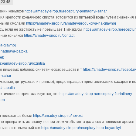
 23:48
ении коньяков
https://amadey-sirop.ru/receptury-pomadnyi-sahar
 крепости коньячного спирта, готовится из питьевой воды путем снижения ее
нными смолами
https://amadey-sirop.ru/amadey/produkciya-na-glavnoj
, если ее жесткость не превышает 1 мг-экв/смі
https://amadey-sirop.ru/receptu
ние коньяков
https://amadey-sirop.ru/contact
na-glavnoj
afinadnaya-patoka
leb
s://amadey-sirop.ru/roznitsa
бо пищевых добавок, синтетических веществ и т
https://amadey-sirop.ru/receptu
i-sahar
уктовые, цитрусовые и пряные), предотвращает кристаллизацию сахаров и 
-chiabatta
актически не кристаллизуется, что
https://amadey-sirop.ru/receptury-florintinery
leb
и положить в бокал
https://amadey-sirop.ru/novosti
 не превратить их в кашу, но при этом чтобы мята дала сок и появился аромат
ть и влить выжатый сок
https://amadey-sirop.ru/receptury-hleb-boyarskyi