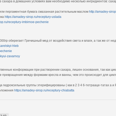
з сахара в домашних условиях вам необходимо несколько ингридиентов: саха
 или пергаментная бумага смазанная растительным маслом
http://amadey-siro
жка
https://amadey-sirop.ru/receptury-uslada
rop.ru/receptury-imbirnoe-pechenie
0гр оберегает Гречишный мед от воздействия света и влаги, а так же от не
karelskyi-hleb
-pechenie
lskyui-zavarnoy
твенные конформации при растворении сахара, лишен основания, так как ци
е превращения между формами кресла и ванны, чем это происходит для цик
гда гидроксильные группы этерифицированы ( как в 2 3 4 6-тетрааце-татах а
положения
https://amadey-sirop.ru/receptury-chiabatta
23:49