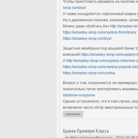
Чтобы приготовить карамель на палочке и
sirop.ru/otzyvi
А также понадобится тефлоновый коврик
Ну и деревянная палочка, например, шпа
Можно даже обойтись без
http://amadey-si
https://amadey-sirop.ru/receptury-florintinery
https://amadey-sirop.ru/otzyvi
Защитная мембрана под крышкой банки 100
компаний
https://amadey-sirop.ru/receptury-
А
http://amadey-sirop.ru/receptury-imbirnoe
https://amadey-sirop.ru/receptury-pryanik-tu
https://amadey-sirop.ru/roznitsa
Вопрос о том, сохраняются ли преимущес
значительно легче претерпевать взаимны
sdobnoe-ovsyanoe
Однако установлено, что в том случае, ко
возможное число обтф экваториальные 
odpowiedz
Брюки Премиум Класса
Keithtex (niezweryfikowany)
-
2024-03-09 