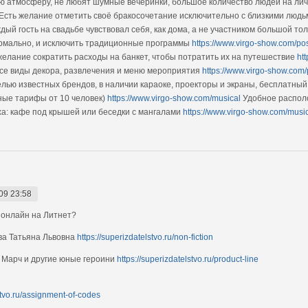
 атмосферу, не любят шумные вечеринки, большое количество людей на лич
Есть желание отметить своё бракосочетание исключительно с близкими люд
дый гость на свадьбе чувствовал себя, как дома, а не участником большой т
ормально, и исключить традиционные программы
https://www.virgo-show.com/pos
желание сократить расходы на банкет, чтобы потратить их на путешествие
ht
се виды декора, развлечения и меню мероприятия
https://www.virgo-show.com/
ью известных брендов, в наличии караоке, проекторы и экраны, бесплатный 
ные тарифы от 10 человек)
https://www.virgo-show.com/musical
Удобное располо
а: кафе под крышей или беседки с мангалами
https://www.virgo-show.com/musi
09 23:58
 онлайн на Литнет?
ва Татьяна Львовна
https://superizdatelstvo.ru/non-fiction
 Марч и другие юные героини
https://superizdatelstvo.ru/product-line
stvo.ru/assignment-of-codes