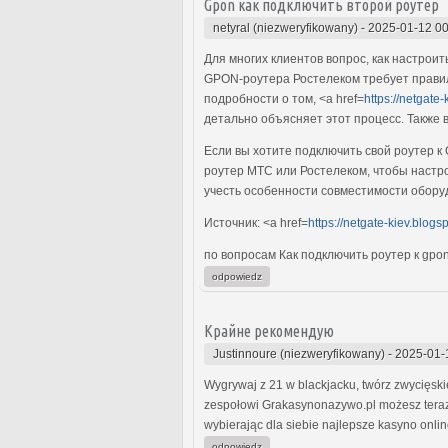
Gpon как подключить второй роутер
netyral (niezweryfikowany)
-
2025-01-12 00
Для многих клиентов вопрос, как настро
GPON-роутера Ростелеком требует правил
подробности о том, <a href=
https://netgate
детально объясняет этот процесс. Также 
Если вы хотите подключить свой роутер 
роутер МТС или Ростелеком, чтобы настро
учесть особенности совместимости обору
Источник: <a href=
https://netgate-kiev.blogs
по вопросам Как подключить роутер к gpon
odpowiedz
Крайне рекомендую
Justinnoure (niezweryfikowany)
-
2025-01-
Wygrywaj z 21 w blackjacku, twórz zwycięski
zespołowi Grakasynonazywo.pl możesz teraz 
wybierając dla siebie najlepsze kasyno onlin
odpowiedz