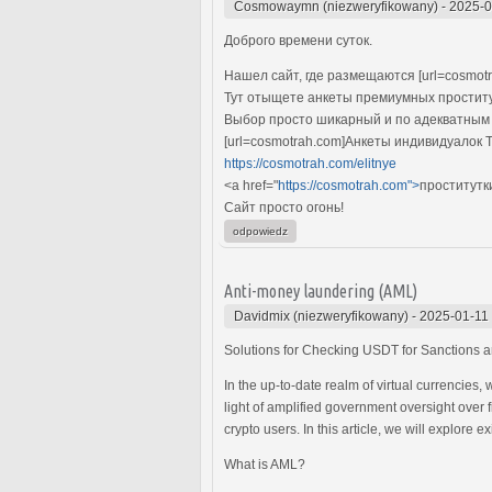
Cosmowaymn (niezweryfikowany)
-
2025-0
Доброго времени суток.
Нашел сайт, где размещаются [url=cosmotra
Тут отыщете анкеты премиумных проститу
Выбор просто шикарный и по адекватным
[url=cosmotrah.com]Анкеты индивидуалок Тю
https://cosmotrah.com/elitnye
<a href="
https://cosmotrah.com">
проститутк
Сайт просто огонь!
odpowiedz
Anti-money laundering (AML)
Davidmix (niezweryfikowany)
-
2025-01-11
Solutions for Checking USDT for Sanctions a
In the up-to-date realm of virtual currencies,
light of amplified government oversight over 
crypto users. In this article, we will explore 
What is AML?