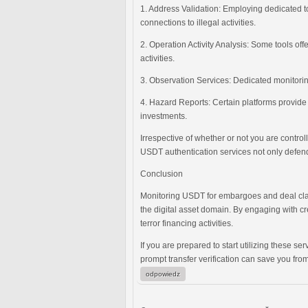
1. Address Validation: Employing dedicated to
connections to illegal activities.
2. Operation Activity Analysis: Some tools off
activities.
3. Observation Services: Dedicated monitoring
4. Hazard Reports: Certain platforms provide 
investments.
Irrespective of whether or not you are contro
USDT authentication services not only defends
Conclusion
Monitoring USDT for embargoes and deal clarit
the digital asset domain. By engaging with c
terror financing activities.
If you are prepared to start utilizing these s
prompt transfer verification can save you fr
odpowiedz