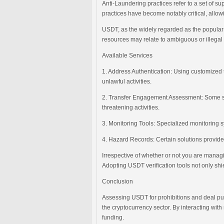
Anti-Laundering practices refer to a set of s
practices have become notably critical, allow
USDT, as the widely regarded as the popular 
resources may relate to ambiguous or illegal t
Available Services
1. Address Authentication: Using customized t
unlawful activities.
2. Transfer Engagement Assessment: Some servi
threatening activities.
3. Monitoring Tools: Specialized monitoring s
4. Hazard Records: Certain solutions provide
Irrespective of whether or not you are manag
Adopting USDT verification tools not only shi
Conclusion
Assessing USDT for prohibitions and deal pur
the cryptocurrency sector. By interacting with 
funding.