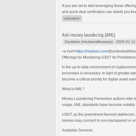
If you are set to start leveraging these offer
and quick deal verification can shield you fr
odpowiedz
Anti-money laundering (AML)
Davidmix (niezweryfikowany)
-
2025-01-12
<a href=
https://medium.com/
@ombrella99/an
Offerings for Monitoring USDT for Prohibiti
In the up-to-date environment of cryptocurren
processes is necessary. In light of greater ad
become a critical priority for digital asset us
What is AML?
Money Laundering Prevention actions refer to 
usage, AML standards have become notably imp
USDT, as the preeminent favored stablecoin, 
monies may connect to non-transparent or unlaw
Available Services