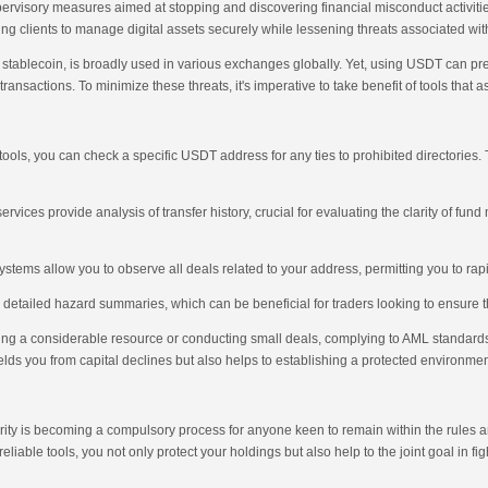
upervisory measures aimed at stopping and discovering financial misconduct activitie
ing clients to manage digital assets securely while lessening threats associated w
stablecoin, is broadly used in various exchanges globally. Yet, using USDT can pre
ransactions. To minimize these threats, it's imperative to take benefit of tools that
ools, you can check a specific USDT address for any ties to prohibited directories. 
ces provide analysis of transfer history, crucial for evaluating the clarity of fu
ystems allow you to observe all deals related to your address, permitting you to rap
 detailed hazard summaries, which can be beneficial for traders looking to ensure 
ing a considerable resource or conducting small deals, complying to AML standards 
elds you from capital declines but also helps to establishing a protected environment
ity is becoming a compulsory process for anyone keen to remain within the rules an
reliable tools, you not only protect your holdings but also help to the joint goal in f