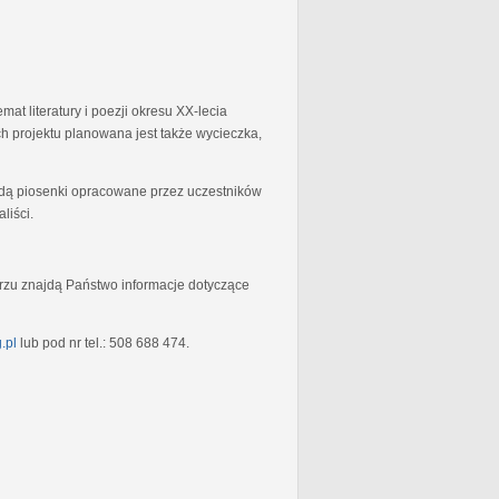
at literatury i poezji okresu XX-lecia
 projektu planowana jest także wycieczka,
będą piosenki opracowane przez uczestników
liści.
rzu znajdą Państwo informacje dotyczące
.pl
lub pod nr tel.: 508 688 474.