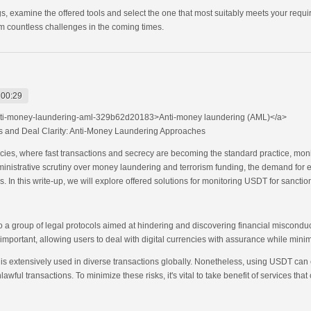
ings, examine the offered tools and select the one that most suitably meets your requ
om countless challenges in the coming times.
 00:29
ti-money-laundering-aml-329b62d20183>Anti-money laundering (AML)</a>
ons and Deal Clarity: Anti-Money Laundering Approaches
cies, where fast transactions and secrecy are becoming the standard practice, monit
ministrative scrutiny over money laundering and terrorism funding, the demand for ef
ers. In this write-up, we will explore offered solutions for monitoring USDT for sanctio
a group of legal protocols aimed at hindering and discovering financial misconduct a
ortant, allowing users to deal with digital currencies with assurance while minimi
is extensively used in diverse transactions globally. Nonetheless, using USDT can c
ful transactions. To minimize these risks, it's vital to take benefit of services tha