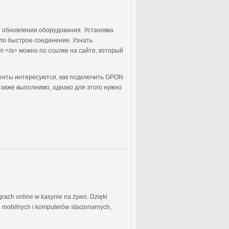
и обновлении оборудования. Установка
ло быстрое соединение. Узнать
om </a> можно по ссылке на сайте, который
енты интересуются, как подключить GPON
также выполнимо, однако для этого нужно
grach online w kasynie na żywo. Dzięki
 mobilnych i komputerów stacjonarnych,