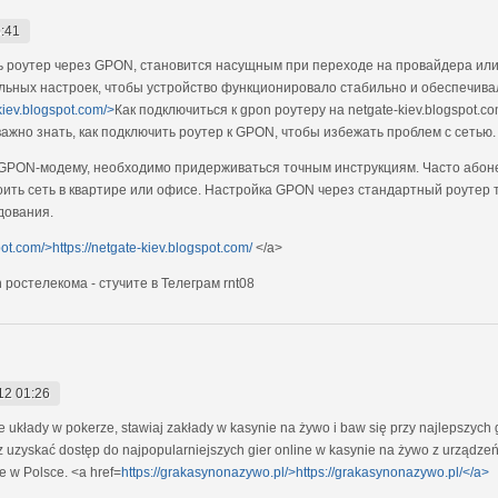
:41
ить роутер через GPON, становится насущным при переходе на провайдера ил
ьных настроек, чтобы устройство функционировало стабильно и обеспечива
-kiev.blogspot.com/>
Как подключиться к gpon роутеру на netgate-kiev.blogspot.c
важно знать, как подключить роутер к GPON, чтобы избежать проблем с сетью.
к GPON-модему, необходимо придерживаться точным инструкциям. Часто абон
ить сеть в квартире или офисе. Настройка GPON через стандартный роутер 
дования.
pot.com/>https://netgate-kiev.blogspot.com/
</a>
 ростелекома - стучите в Телеграм rnt08
12 01:26
e układy w pokerze, stawiaj zakłady w kasynie na żywo i baw się przy najlepszych 
uzyskać dostęp do najpopularniejszych gier online w kasynie na żywo z urządzeń
e w Polsce. <a href=
https://grakasynonazywo.pl/>https://grakasynonazywo.pl/</a>