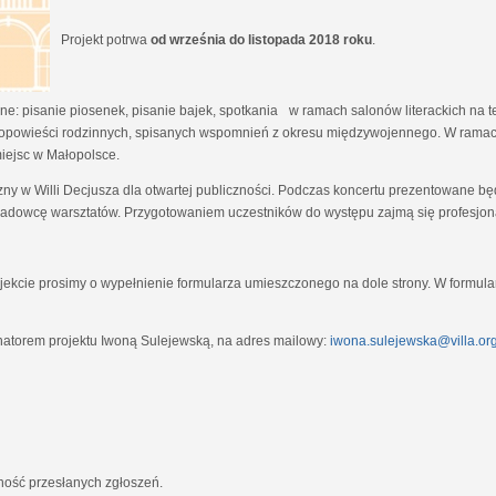
Projekt potrwa
od września do listopada 2018 roku
.
e: pisanie piosenek, pisanie bajek, spotkania w ramach salonów literackich na tem
opowieści rodzinnych, spisanych wspomnień z okresu międzywojennego. W ramach
miejsc w Małopolsce.
zny w Willi Decjusza dla otwartej publiczności. Podczas koncertu prezentowane 
adowcę warsztatów. Przygotowaniem uczestników do występu zajmą się profesjona
ekcie prosimy o wypełnienie formularza umieszczonego na dole strony. W formula
natorem projektu Iwoną Sulejewską, na adres mailowy:
iwona.sulejewska@villa.org
jność przesłanych zgłoszeń.