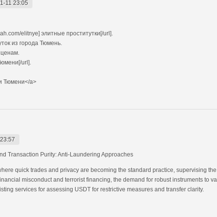
1-11 23:05
h.com/elitnye] элитные проститутки[/url].
ток из города Тюмень.
 ценам.
мени[/url].
и Тюмени</a>
 23:57
nd Transaction Purity: Anti-Laundering Approaches
 where quick trades and privacy are becoming the standard practice, supervising the l
financial misconduct and terrorist financing, the demand for robust instruments to va
existing services for assessing USDT for restrictive measures and transfer clarity.