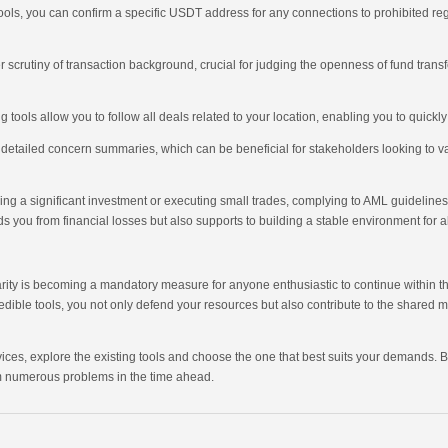
ols, you can confirm a specific USDT address for any connections to prohibited regis
er scrutiny of transaction background, crucial for judging the openness of fund trans
 tools allow you to follow all deals related to your location, enabling you to quickl
detailed concern summaries, which can be beneficial for stakeholders looking to val
lling a significant investment or executing small trades, complying to AML guidelin
 you from financial losses but also supports to building a stable environment for al
y is becoming a mandatory measure for anyone enthusiastic to continue within the r
redible tools, you not only defend your resources but also contribute to the shared
ervices, explore the existing tools and choose the one that best suits your demands.
om numerous problems in the time ahead.