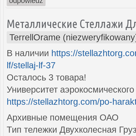
odpowiedz
Металлические Стеллажи Д
TerrellOrame (niezweryfikowany
В наличии
https://stellazhtorg.c
lf/stellaj-lf-37
Осталось 3 товара!
Университет аэрокосмического
https://stellazhtorg.com/po-harak
Архивные помещения ОАО
Тип тележки Двухколесная Груз