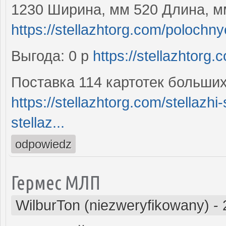
1230 Ширина, мм 520 Длина, м
https://stellazhtorg.com/polochnye
Выгода: 0 р
https://stellazhtorg.
Поставка 114 картотек больши
https://stellazhtorg.com/stellaz
stellaz...
odpowiedz
Гермес МЛП
WilburTon (niezweryfikowany)
-