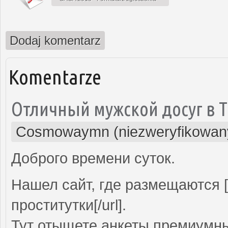
Dodaj komentarz
Komentarze
Отличный мужской досуг в 
Cosmowaymn (niezweryfikowan
Доброго времени суток.
Нашел сайт, где размещаются [u
проститутки[/url].
Тут отыщете анкеты премиумны