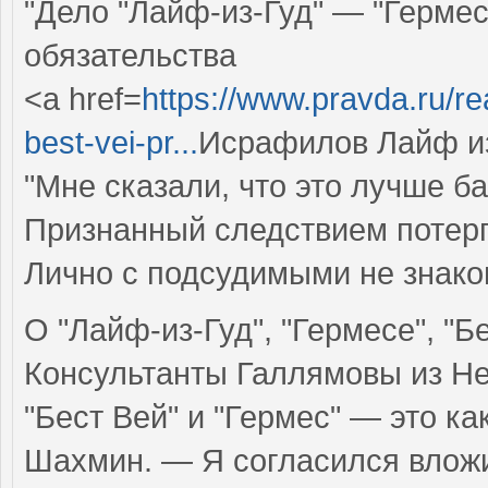
"Дело "Лайф-из-Гуд" — "Гермес
обязательства
<a href=
https://www.pravda.ru/re
best-vei-pr...
Исрафилов Лайф из
"Мне сказали, что это лучше ба
Признанный следствием поте
Лично с подсудимыми не знаком
О "Лайф-из-Гуд", "Гермесе", "Б
Консультанты Галлямовы из Не
"Бест Вей" и "Гермес" — это к
Шахмин. — Я согласился вложит