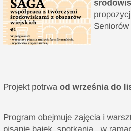
środowis
propozycj
Seniorów 
Projekt potrwa
od września do l
Program obejmuje zajęcia i warszt
pisanie bajek, spotkania w ramach