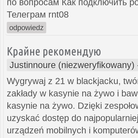
по вопросам Как подключить ро
Телеграм rnt08
odpowiedz
Крайне рекомендую
Justinnoure (niezweryfikowany)
Wygrywaj z 21 w blackjacku, twó
zakłady w kasynie na żywo i baw 
kasynie na żywo. Dzięki zespoł
uzyskać dostęp do najpopularniej
urządzeń mobilnych i komputerów