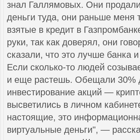
знал Галлямовых. Они продали
деньги туда, они раньше меня 
взятые в кредит в Газпромбанк
руки, так как доверял, они гово
сказали, что это лучше банка и
Если сколько-то людей созыва
и еще растешь. Обещали 30% д
инвестирование акций — крипт
высветились в личном кабинете 
настоящие, это информационн
виртуальные деньги", — расск