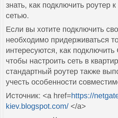
знать, как подключить роутер 
сетью.
Если вы хотите подключить св
необходимо придерживаться т
интересуются, как подключить
чтобы настроить сеть в кварт
стандартный роутер также вып
учесть особенности совместим
Источник: <a href=
https://netgat
kiev.blogspot.com/
</a>