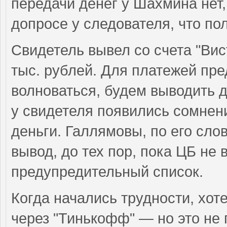
передачи денег у Шахмина нет,
допросе у следователя, что пол
Свидетель вывел со счета "Вист
тыс. рублей. Для платежей пре
волноваться, будем выводить 
у свидетеля появились сомнени
деньги. Галлямовы, по его сло
вывод, до тех пор, пока ЦБ не 
предупредительный список.
Когда начались трудности, хот
через "Тинькофф" — но это не 