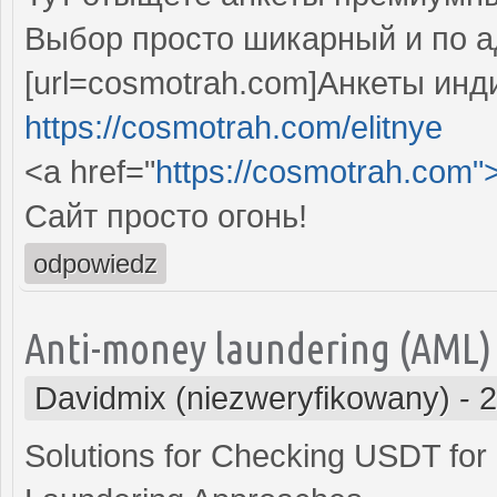
Выбор просто шикарный и по 
[url=cosmotrah.com]Анкеты инди
https://cosmotrah.com/elitnye
<a href="
https://cosmotrah.com"
Сайт просто огонь!
odpowiedz
Anti-money laundering (AML)
Davidmix (niezweryfikowany)
-
2
Solutions for Checking USDT for 