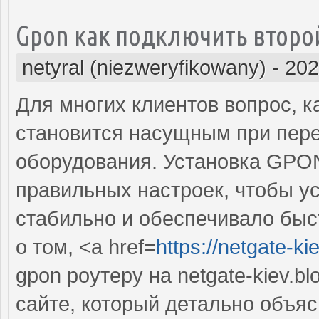
Gpon как подключить второ
netyral (niezweryfikowany)
-
202
Для многих клиентов вопрос, к
становится насущным при пере
оборудования. Установка GPON
правильных настроек, чтобы у
стабильно и обеспечивало быс
о том, <a href=
https://netgate-k
gpon роутеру на netgate-kiev.b
сайте, который детально объяс