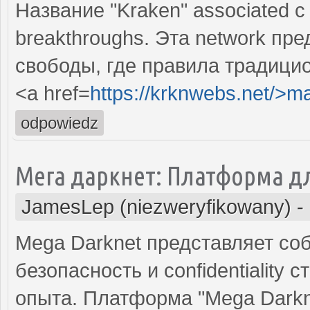
Название "Kraken" associated с e
breakthroughs. Эта network пред
свободы, где правила традицио
<a href=
https://krknwebs.net/>m
odpowiedz
Мега даркнет: Платформа д
JamesLep (niezweryfikowany)
-
Mega Darknet представляет собо
безопасность и confidentiality 
опыта. Платформа "Mega Darkne