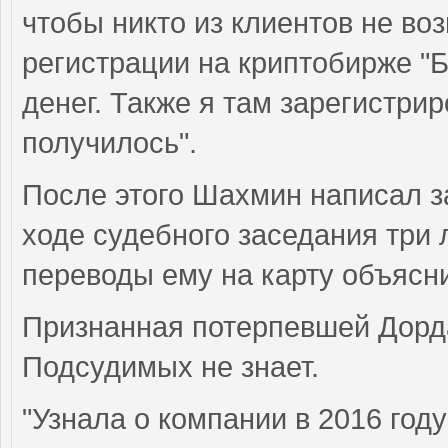
чтобы никто из клиентов не во
регистрации на криптобирже "
денег. Также я там зарегистрир
получилось".
После этого Шахмин написал з
ходе судебного заседания три 
переводы ему на карту объясни
Признанная потерпевшей Дорда
Подсудимых не знает.
"Узнала о компании в 2016 год