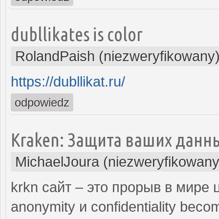
dubllikates is color
RolandPaish (niezweryfikowany
https://dubllikat.ru/
odpowiedz
Kraken: Защита ваших данн
MichaelJoura (niezweryfikowany
krkn сайт – это прорыв в мире
anonymity и confidentiality beco