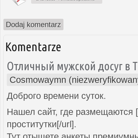
Dodaj komentarz
Komentarze
Отличный мужской досуг в 
Cosmowaymn (niezweryfikowan
Доброго времени суток.
Нашел сайт, где размещаются [u
проститутки[/url].
Тут отыщете анкеты премиумны