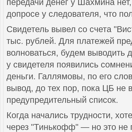
передачи денег у Шахмина нет,
допросе у следователя, что пол
Свидетель вывел со счета "Вист
тыс. рублей. Для платежей пре
волноваться, будем выводить 
у свидетеля появились сомнени
деньги. Галлямовы, по его сло
вывод, до тех пор, пока ЦБ не 
предупредительный список.
Когда начались трудности, хот
через "Тинькофф" — но это не 