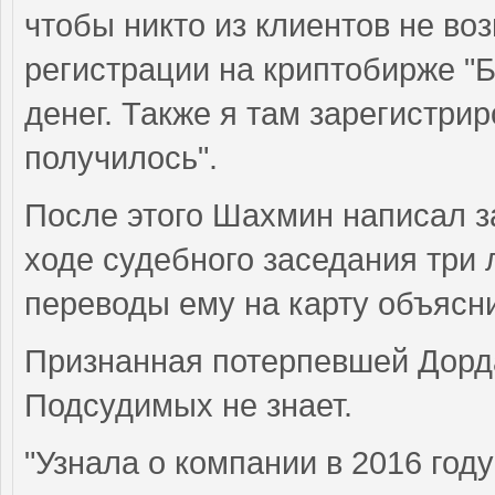
чтобы никто из клиентов не во
регистрации на криптобирже "
денег. Также я там зарегистрир
получилось".
После этого Шахмин написал з
ходе судебного заседания три 
переводы ему на карту объясни
Признанная потерпевшей Дорда
Подсудимых не знает.
"Узнала о компании в 2016 год