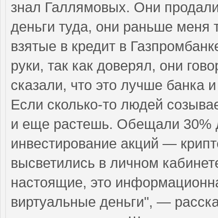
знал Галлямовых. Они продали
деньги туда, они раньше меня 
взятые в кредит в Газпромбанк
руки, так как доверял, они гово
сказали, что это лучше банка и
Если сколько-то людей созыва
и еще растешь. Обещали 30% д
инвестирование акций — крипт
высветились в личном кабинете 
настоящие, это информационн
виртуальные деньги", — расск