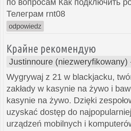
по вопросам Как подключить ро
Телеграм rnt08
odpowiedz
Крайне рекомендую
Justinnoure (niezweryfikowany)
Wygrywaj z 21 w blackjacku, twó
zakłady w kasynie na żywo i baw 
kasynie na żywo. Dzięki zespoł
uzyskać dostęp do najpopularniej
urządzeń mobilnych i komputerów