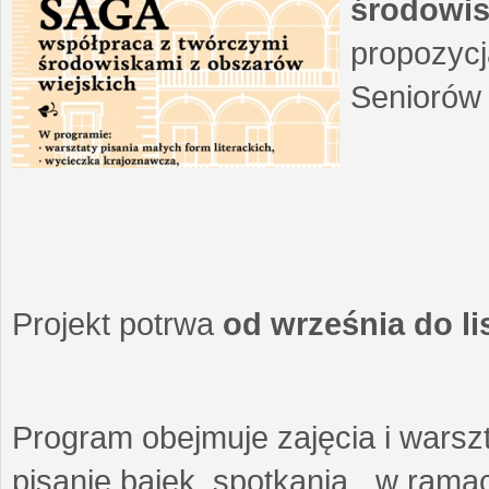
środowis
propozycj
Seniorów 
Projekt potrwa
od września do l
Program obejmuje zajęcia i warszt
pisanie bajek, spotkania w ramach