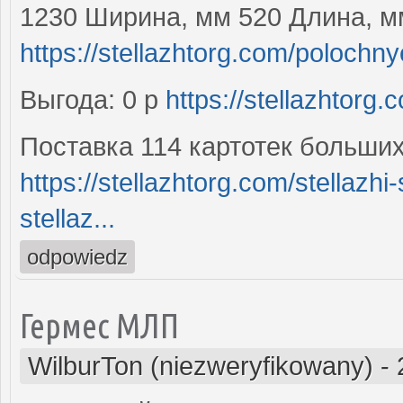
1230 Ширина, мм 520 Длина, м
https://stellazhtorg.com/polochnye
Выгода: 0 р
https://stellazhtorg.
Поставка 114 картотек больши
https://stellazhtorg.com/stellaz
stellaz...
odpowiedz
Гермес МЛП
WilburTon (niezweryfikowany)
-