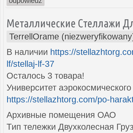
odpowiedz
Металлические Стеллажи Д
TerrellOrame (niezweryfikowany
В наличии
https://stellazhtorg.c
lf/stellaj-lf-37
Осталось 3 товара!
Университет аэрокосмического
https://stellazhtorg.com/po-harak
Архивные помещения ОАО
Тип тележки Двухколесная Груз