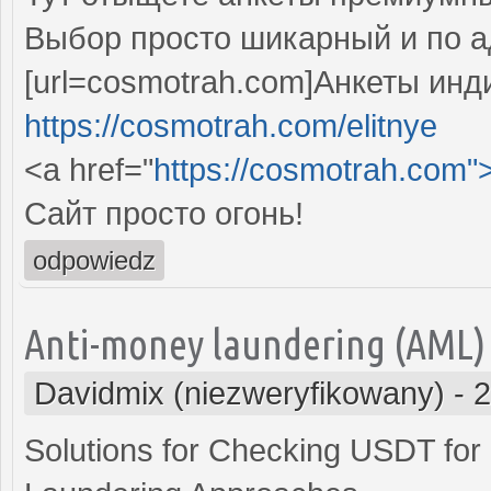
Выбор просто шикарный и по 
[url=cosmotrah.com]Анкеты инди
https://cosmotrah.com/elitnye
<a href="
https://cosmotrah.com"
Сайт просто огонь!
odpowiedz
Anti-money laundering (AML)
Davidmix (niezweryfikowany)
-
2
Solutions for Checking USDT for 