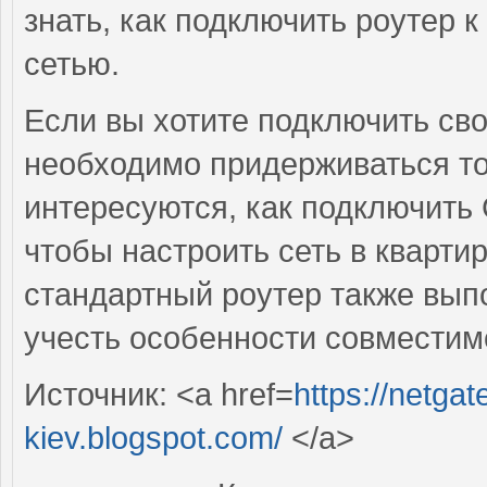
знать, как подключить роутер 
сетью.
Если вы хотите подключить св
необходимо придерживаться т
интересуются, как подключить
чтобы настроить сеть в кварт
стандартный роутер также вып
учесть особенности совместим
Источник: <a href=
https://netgat
kiev.blogspot.com/
</a>