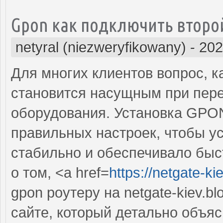
Gpon как подключить второ
netyral (niezweryfikowany)
-
202
Для многих клиентов вопрос, к
становится насущным при пере
оборудования. Установка GPON
правильных настроек, чтобы у
стабильно и обеспечивало быс
о том, <a href=
https://netgate-k
gpon роутеру на netgate-kiev.b
сайте, который детально объяс