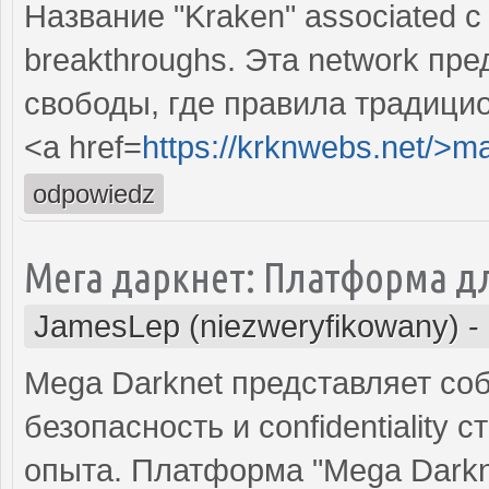
Название "Kraken" associated с e
breakthroughs. Эта network пред
свободы, где правила традицио
<a href=
https://krknwebs.net/>m
odpowiedz
Мега даркнет: Платформа д
JamesLep (niezweryfikowany)
-
Mega Darknet представляет собо
безопасность и confidentiality 
опыта. Платформа "Mega Darkne