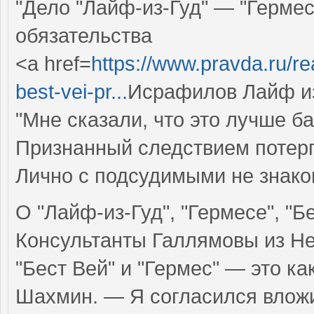
"Дело "Лайф-из-Гуд" — "Гермес
обязательства
<a href=
https://www.pravda.ru/re
best-vei-pr...
Исрафилов Лайф из
"Мне сказали, что это лучше ба
Признанный следствием поте
Лично с подсудимыми не знаком
О "Лайф-из-Гуд", "Гермесе", "Б
Консультанты Галлямовы из Не
"Бест Вей" и "Гермес" — это к
Шахмин. — Я согласился вложит