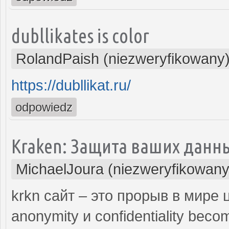
dubllikates is color
RolandPaish (niezweryfikowany
https://dubllikat.ru/
odpowiedz
Kraken: Защита ваших данн
MichaelJoura (niezweryfikowany
krkn сайт – это прорыв в мире
anonymity и confidentiality beco