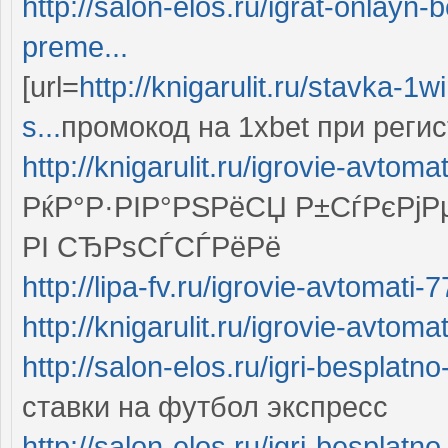
http://salon-elos.ru/igrat-onlayn
preme...
[url=
http://knigarulit.ru/stavka-1
s...
промокод на 1xbet при регист
http://knigarulit.ru/igrovie-avtom
РќР°Р·РІР°РЅРёСЏ Р±СѓРєР
РІ СЂРѕСЃСЃРёРё
http://lipa-fv.ru/igrovie-avtomati
http://knigarulit.ru/igrovie-avtoma
http://salon-elos.ru/igri-besplatno
ставки на футбол экспресс
http://salon-elos.ru/igri-besplatno