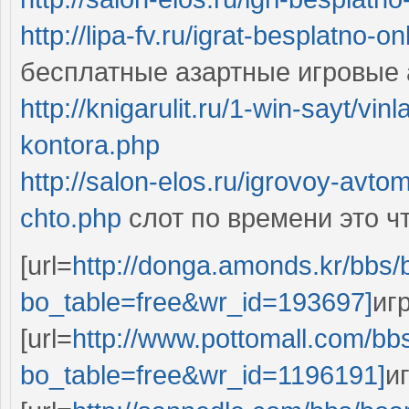
http://lipa-fv.ru/igrat-besplatno-o
бесплатные азартные игровые 
http://knigarulit.ru/1-win-sayt/v
kontora.php
http://salon-elos.ru/igrovoy-avto
chto.php
слот по времени это ч
[url=
http://donga.amonds.kr/bbs/
bo_table=free&wr_id=193697]
иг
[url=
http://www.pottomall.com/bb
bo_table=free&wr_id=1196191]
и