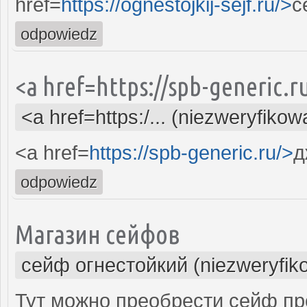
href=
https://ognestojkij-sejf.ru/>
с
odpowiedz
<a href=https://spb-generic.
<a href=https:/... (niezweryfikow
<a href=
https://spb-generic.ru/>
д
odpowiedz
Магазин сейфов
сейф огнестойкий (niezweryfik
Тут можно преобрести сейф пр