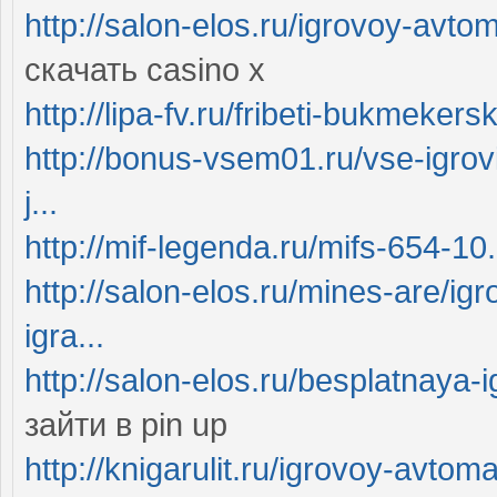
http://salon-elos.ru/igrovoy-avt
скачать casino x
http://lipa-fv.ru/fribeti-bukmeker
http://bonus-vsem01.ru/vse-igrovi
j...
http://mif-legenda.ru/mifs-654-10
http://salon-elos.ru/mines-are/ig
igra...
http://salon-elos.ru/besplatnaya-i
зайти в pin up
http://knigarulit.ru/igrovoy-avtom