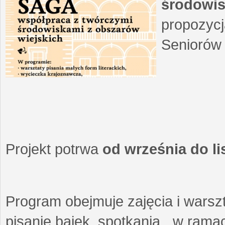
środowis
propozycj
Seniorów 
Projekt potrwa
od września do l
Program obejmuje zajęcia i warszt
pisanie bajek, spotkania w ramach