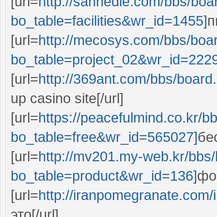
[url=
http://sannedle.com/bbs/boa
bo_table=facilities&wr_id=1455]
п
[url=
http://mecosys.com/bbs/boa
bo_table=project_02&wr_id=222
[url=
http://369ant.com/bbs/boar
up casino site[/url]
[url=
https://peacefulmind.co.kr/b
bo_table=free&wr_id=565027]
бе
[url=
http://mv201.my-web.kr/bbs
bo_table=product&wr_id=136]
фо
[url=
http://iranpomegranate.com/
это[/url]