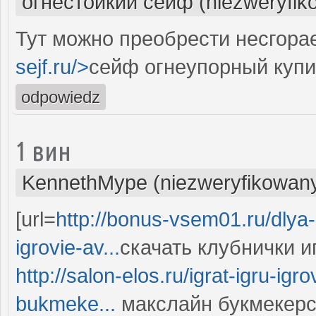
огнестойкий сейф (niezweryfik
Тут можно преобрести несгора
sejf.ru/>
сейф огнеупорный купи
odpowiedz
1 вин
KennethMype (niezweryfikowan
[url=
http://bonus-vsem01.ru/dlya-
igrovie-av...
скачать клубнички и
http://salon-elos.ru/igrat-igru-ig
bukmeke...
макслайн букмекерс