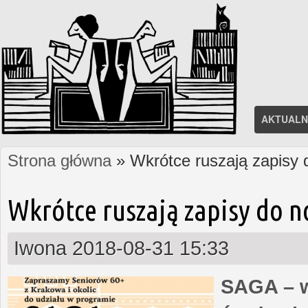
AKTUALN
Strona główna
» Wkrótce ruszają zapisy
Jesteś tutaj
Wkrótce ruszają zapisy do 
Iwona
2018-08-31 15:33
SAGA – w