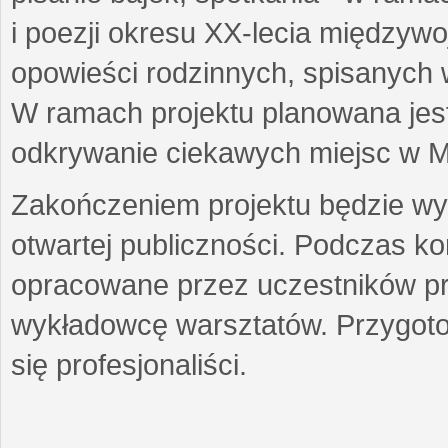
i poezji okresu XX-lecia międzyw
opowieści rodzinnych, spisanych
W ramach projektu planowana jest
odkrywanie ciekawych miejsc w M
Zakończeniem projektu będzie wys
otwartej publiczności. Podczas k
opracowane przez uczestników p
wykładowcę warsztatów. Przygot
się profesjonaliści.