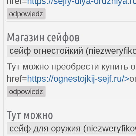
href=
https://sejfy-dlya-oruzhiya.r
odpowiedz
Магазин сейфов
сейф огнестойкий (niezweryfik
Тут можно преобрести купить о
href=
https://ognestojkij-sejf.ru/>
о
odpowiedz
Тут можно
сейф для оружия (niezweryfik