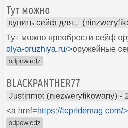
Тут можно
купить сейф для... (niezweryfi
Тут можно преобрести сейф ор
dlya-oruzhiya.ru/>
оружейные се
odpowiedz
BLACKPANTHER77
Justinmot (niezweryfikowany)
-
<a href=
https://tcpridemag.com/>
odpowiedz