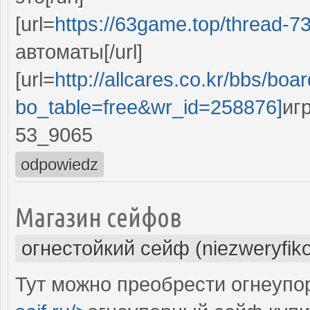
[url=
https://63game.top/thread-7
автоматы[/url]
[url=
http://allcares.co.kr/bbs/boa
bo_table=free&wr_id=258876]
иг
53_9065
odpowiedz
Магазин сейфов
огнестойкий сейф (niezweryfik
Тут можно преобрести огнеупо