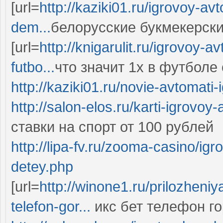
[url=
http://kaziki01.ru/igrovoy-av
dem...
белорусские букмекерские
[url=
http://knigarulit.ru/igrovoy-
futbo...
что значит 1х в футболе с
http://kaziki01.ru/novie-avtomati-
http://salon-elos.ru/karti-igrovoy
ставки на спорт от 100 рублей
http://lipa-fv.ru/zooma-casino/ig
detey.php
[url=
http://winone1.ru/prilozheni
telefon-gor...
икс бет телефон гор