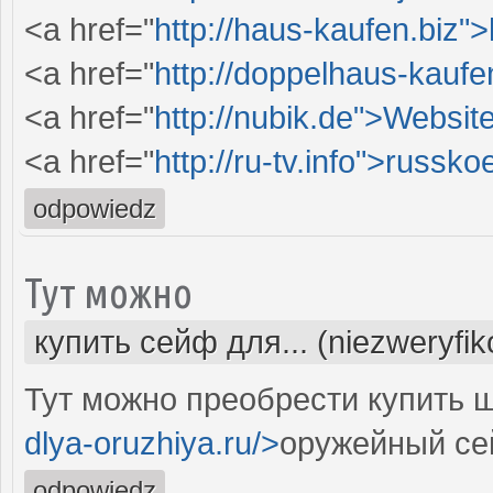
<a href="
http://haus-kaufen.biz"
<a href="
http://doppelhaus-kauf
<a href="
http://nubik.de">Websit
<a href="
http://ru-tv.info">russko
odpowiedz
Тут можно
купить сейф для... (niezweryfi
Тут можно преобрести купить ш
dlya-oruzhiya.ru/>
оружейный се
odpowiedz