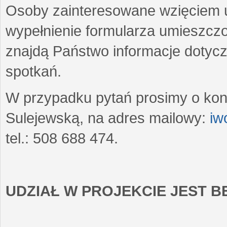
Osoby zainteresowane wzięciem u
wypełnienie formularza umieszczo
znajdą Państwo informacje dotyc
spotkań.
W przypadku pytań prosimy o kon
Sulejewską, na adres mailowy:
iw
tel.: 508 688 474.
UDZIAŁ W PROJEKCIE JEST 