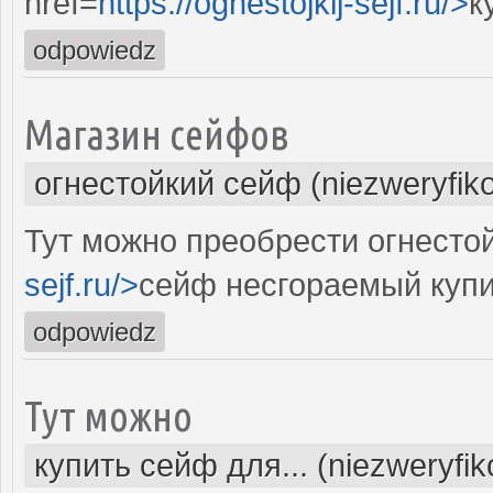
href=
https://ognestojkij-sejf.ru/>
к
odpowiedz
Магазин сейфов
огнестойкий сейф (niezweryfik
Тут можно преобрести огнестой
sejf.ru/>
сейф несгораемый купи
odpowiedz
Тут можно
купить сейф для... (niezweryfi