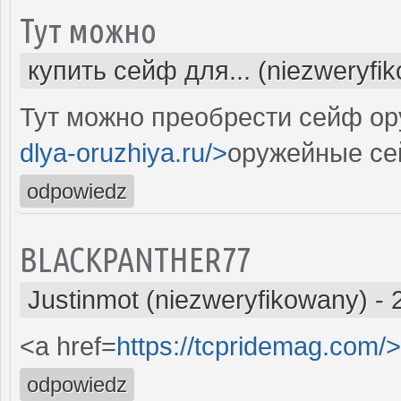
Тут можно
купить сейф для... (niezweryfi
Тут можно преобрести сейф ор
dlya-oruzhiya.ru/>
оружейные се
odpowiedz
BLACKPANTHER77
Justinmot (niezweryfikowany)
-
<a href=
https://tcpridemag.com/>
odpowiedz