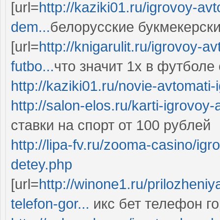
[url=
http://kaziki01.ru/igrovoy-av
dem...
белорусские букмекерские
[url=
http://knigarulit.ru/igrovoy-
futbo...
что значит 1х в футболе с
http://kaziki01.ru/novie-avtomati-
http://salon-elos.ru/karti-igrovoy
ставки на спорт от 100 рублей
http://lipa-fv.ru/zooma-casino/ig
detey.php
[url=
http://winone1.ru/prilozheni
telefon-gor...
икс бет телефон гор