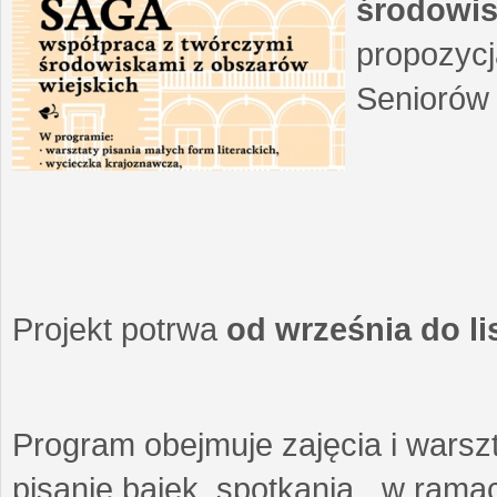
środowis
propozycj
Seniorów 
Projekt potrwa
od września do l
Program obejmuje zajęcia i warszt
pisanie bajek, spotkania w ramach