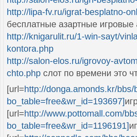
http://lipa-fv.ru/igrat-besplatno-o
бесплатные азартные игровые 
http://knigarulit.ru/1-win-sayt/v
kontora.php
http://salon-elos.ru/igrovoy-avto
chto.php
слот по времени это ч
[url=
http://donga.amonds.kr/bbs/
bo_table=free&wr_id=193697]
иг
[url=
http://www.pottomall.com/bb
bo_table=free&wr_id=1196191]
и