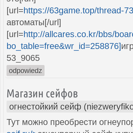
[url=
https://63game.top/thread-7
автоматы[/url]
[url=
http://allcares.co.kr/bbs/boa
bo_table=free&wr_id=258876]
иг
53_9065
odpowiedz
Магазин сейфов
огнестойкий сейф (niezweryfik
Тут можно преобрести огнеупо