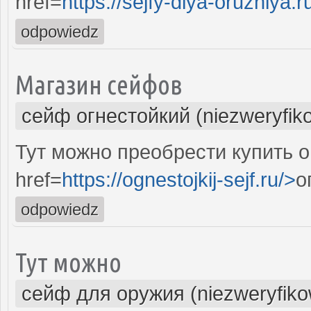
href=
https://sejfy-dlya-oruzhiya.r
odpowiedz
Магазин сейфов
сейф огнестойкий (niezweryfik
Тут можно преобрести купить о
href=
https://ognestojkij-sejf.ru/>
о
odpowiedz
Тут можно
сейф для оружия (niezweryfik