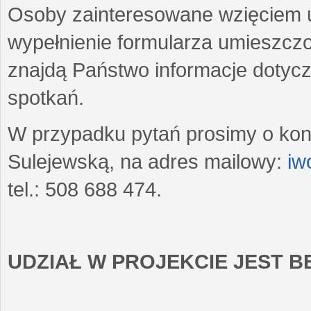
Osoby zainteresowane wzięciem u
wypełnienie formularza umieszczo
znajdą Państwo informacje dotyc
spotkań.
W przypadku pytań prosimy o kon
Sulejewską, na adres mailowy:
iw
tel.: 508 688 474.
UDZIAŁ W PROJEKCIE JEST 