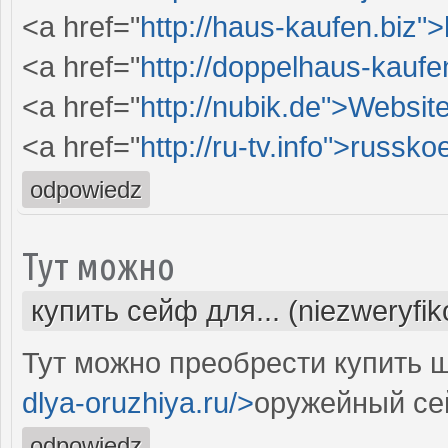
<a href="
http://haus-kaufen.biz"
<a href="
http://doppelhaus-kauf
<a href="
http://nubik.de">Websit
<a href="
http://ru-tv.info">russko
odpowiedz
Тут можно
купить сейф для... (niezweryfi
Тут можно преобрести купить ш
dlya-oruzhiya.ru/>
оружейный се
odpowiedz