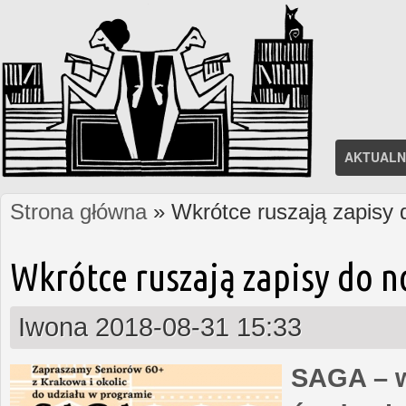
AKTUALN
Strona główna
» Wkrótce ruszają zapisy
Jesteś tutaj
Wkrótce ruszają zapisy do 
Iwona
2018-08-31 15:33
SAGA – w