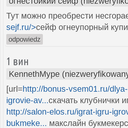
огнестойкий сейф (niezweryfik
Тут можно преобрести несгора
sejf.ru/>
сейф огнеупорный купи
odpowiedz
1 вин
KennethMype (niezweryfikowan
[url=
http://bonus-vsem01.ru/dlya-
igrovie-av...
скачать клубнички и
http://salon-elos.ru/igrat-igru-ig
bukmeke...
макслайн букмекерс