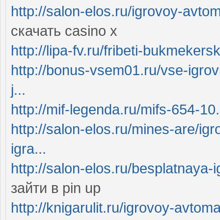
http://salon-elos.ru/igrovoy-avt
скачать casino x
http://lipa-fv.ru/fribeti-bukmeker
http://bonus-vsem01.ru/vse-igrovi
j...
http://mif-legenda.ru/mifs-654-10
http://salon-elos.ru/mines-are/ig
igra...
http://salon-elos.ru/besplatnaya-i
зайти в pin up
http://knigarulit.ru/igrovoy-avtom