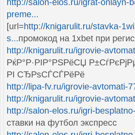
http://salon-elos.ru/igrat-onlayn
preme...
[url=
http://knigarulit.ru/stavka-1
s...
промокод на 1xbet при регист
http://knigarulit.ru/igrovie-avtom
РќР°Р·РІР°РЅРёСЏ Р±СѓРєР
РІ СЂРѕСЃСЃРёРё
http://lipa-fv.ru/igrovie-avtomati
http://knigarulit.ru/igrovie-avtoma
http://salon-elos.ru/igri-besplatno
ставки на футбол экспресс
http://salon-elos.ru/igri-besplatno