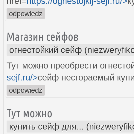
href=
https://ognestojkij-sejf.ru/>
к
odpowiedz
Магазин сейфов
огнестойкий сейф (niezweryfik
Тут можно преобрести огнестой
sejf.ru/>
сейф несгораемый купи
odpowiedz
Тут можно
купить сейф для... (niezweryfi