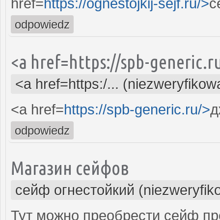
href=
https://ognestojkij-sejf.ru/>
с
odpowiedz
<a href=https://spb-generic.
<a href=https:/... (niezweryfikow
<a href=
https://spb-generic.ru/>
д
odpowiedz
Магазин сейфов
сейф огнестойкий (niezweryfik
Тут можно преобрести сейф пр