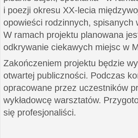
i poezji okresu XX-lecia międzyw
opowieści rodzinnych, spisanych
W ramach projektu planowana jest
odkrywanie ciekawych miejsc w M
Zakończeniem projektu będzie wys
otwartej publiczności. Podczas k
opracowane przez uczestników p
wykładowcę warsztatów. Przygot
się profesjonaliści.