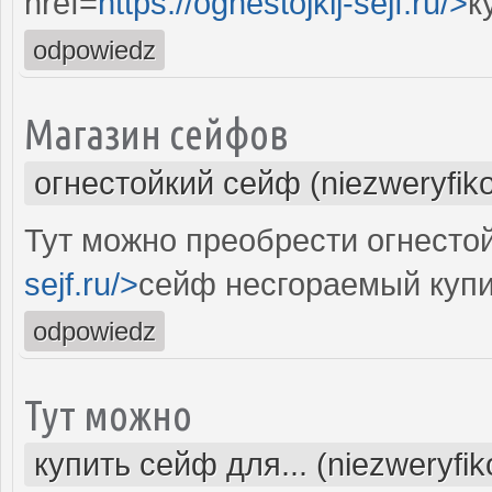
href=
https://ognestojkij-sejf.ru/>
к
odpowiedz
Магазин сейфов
огнестойкий сейф (niezweryfik
Тут можно преобрести огнестой
sejf.ru/>
сейф несгораемый купи
odpowiedz
Тут можно
купить сейф для... (niezweryfi