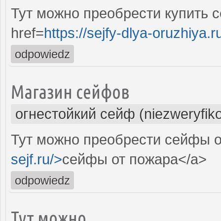
Тут можно преобрести купить с
href=
https://sejfy-dlya-oruzhiya.r
odpowiedz
Магазин сейфов
огнестойкий сейф (niezweryfik
Тут можно преобрести сейфы о
sejf.ru/>
сейфы от пожара</a>
odpowiedz
Тут можно