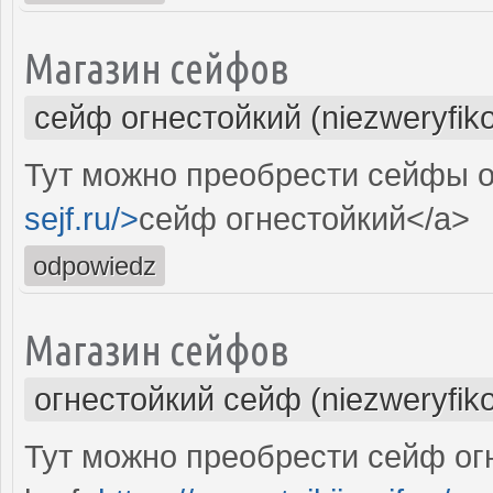
Магазин сейфов
сейф огнестойкий (niezweryfik
Тут можно преобрести сейфы о
sejf.ru/>
сейф огнестойкий</a>
odpowiedz
Магазин сейфов
огнестойкий сейф (niezweryfik
Тут можно преобрести сейф ог