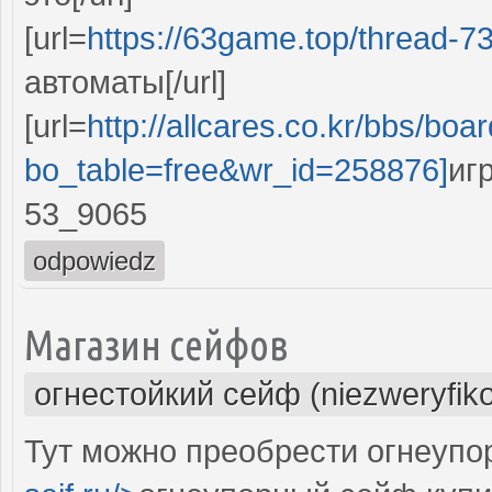
[url=
https://63game.top/thread-7
автоматы[/url]
[url=
http://allcares.co.kr/bbs/boa
bo_table=free&wr_id=258876]
иг
53_9065
odpowiedz
Магазин сейфов
огнестойкий сейф (niezweryfik
Тут можно преобрести огнеупо