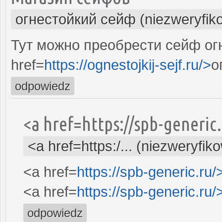
огнестойкий сейф (niezweryfik
Тут можно преобрести сейф ог
href=
https://ognestojkij-sejf.ru/>
о
odpowiedz
<a href=https://spb-generi
<a href=https:/... (niezweryfik
<a href=
https://spb-generic.ru/
<a href=
https://spb-generic.ru/
odpowiedz