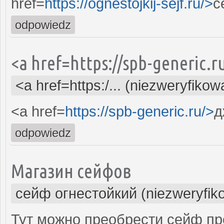
href=
https://ognestojkij-sejf.ru/>
с
odpowiedz
<a href=https://spb-generic.
<a href=https:/... (niezweryfikow
<a href=
https://spb-generic.ru/>
д
odpowiedz
Магазин сейфов
сейф огнестойкий (niezweryfik
Тут можно преобрести сейф пр