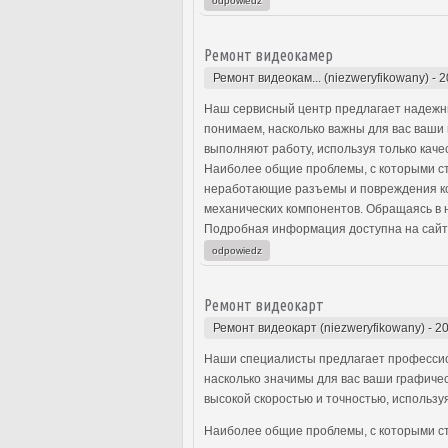
odpowiedz
Ремонт видеокамер
Ремонт видеокам... (niezweryfikowany)
-
2
Наш сервисный центр предлагает надежны
понимаем, насколько важны для вас ваши
выполняют работу, используя только каче
Наиболее общие проблемы, с которыми ст
неработающие разъемы и повреждения кор
механических компонентов. Обращаясь в 
Подробная информация доступна на сайт
odpowiedz
Ремонт видеокарт
Ремонт видеокарт (niezweryfikowany)
-
20
Наши специалисты предлагает профессио
насколько значимы для вас ваши графиче
высокой скоростью и точностью, использу
Наиболее общие проблемы, с которыми ст