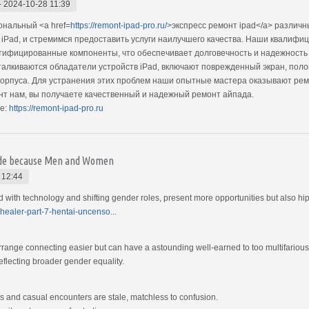
-
2024-10-28 11:39
нальный <a href=
https://remont-ipad-pro.ru/>
экспресс ремонт ipad</a> различ
а iPad, и стремимся предоставить услуги наилучшего качества. Наши квали
ертифицированные компоненты, что обеспечивает долговечность и надежность
алкиваются обладатели устройств iPad, включают поврежденный экран, поло
орпуса. Для устранения этих проблем наши опытные мастера оказывают ремо
нт нам, вы получаете качественный и надежный ремонт айпада.
е:
https://remont-ipad-pro.ru
uide because Men and Women
 12:44
th technology and shifting gender roles, present more opportunities but also hip
healer-part-7-hentai-uncenso...
rrange connecting easier but can have a astounding well-earned to too multifari
eflecting broader gender equality.
s and casual encounters are stale, matchless to confusion.