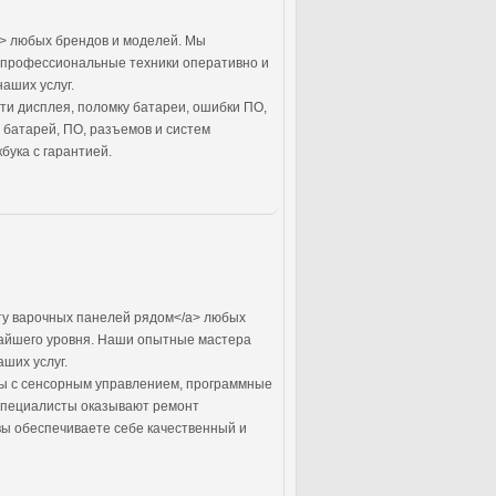
a> любых брендов и моделей. Мы
и профессиональные техники оперативно и
аших услуг.
ти дисплея, поломку батареи, ошибки ПО,
 батарей, ПО, разъемов и систем
бука с гарантией.
ту варочных панелей рядом</a> любых
чайшего уровня. Наши опытные мастера
ших услуг.
мы с сенсорным управлением, программные
специалисты оказывают ремонт
вы обеспечиваете себе качественный и