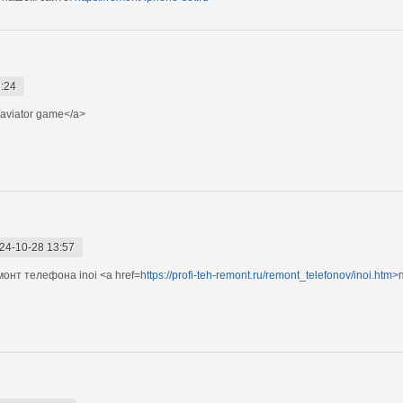
:24
їaviator game</a>
24-10-28 13:57
нт телефона inoi <a href=
https://profi-teh-remont.ru/remont_telefonov/inoi.htm>