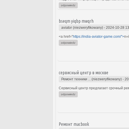
odpowiedz
bseqm yiqbp mwqrh
aviator (niezweryfikowany)
-
2024-10-28 13
<a href="
https://india-aviator-game.com/">
п»
odpowiedz
сервисный центр в москве
Ремонт техники ... (niezweryfikowany)
-
20
Сервисный центр предлагает срочный ремо
odpowiedz
Ремонт macbook