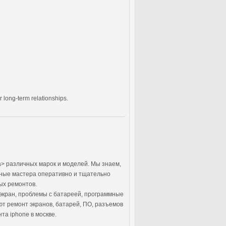
 long-term relationships.
> различных марок и моделей. Мы знаем,
тные мастера оперативно и тщательно
ых ремонтов.
экран, проблемы с батареей, программные
т ремонт экранов, батарей, ПО, разъемов
а iphone в москве.