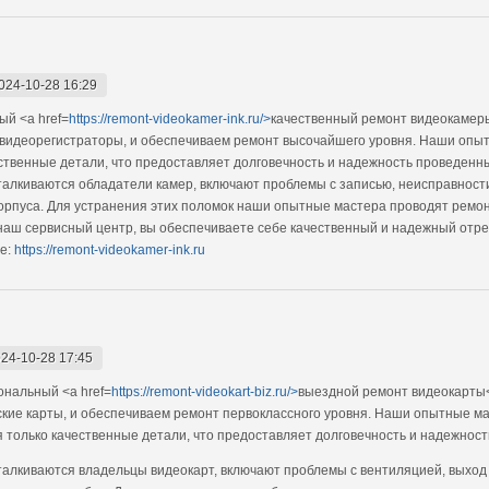
024-10-28 16:29
й <a href=
https://remont-videokamer-ink.ru/>
качественный ремонт видеокамеры
 видеорегистраторы, и обеспечиваем ремонт высочайшего уровня. Наши опы
ственные детали, что предоставляет долговечность и надежность проведенн
алкиваются обладатели камер, включают проблемы с записью, неисправности
пуса. Для устранения этих поломок наши опытные мастера проводят ремонт
наш сервисный центр, вы обеспечиваете себе качественный и надежный отр
е:
https://remont-videokamer-ink.ru
24-10-28 17:45
нальный <a href=
https://remont-videokart-biz.ru/>
выездной ремонт видеокарты<
ские карты, и обеспечиваем ремонт первоклассного уровня. Наши опытные м
я только качественные детали, что предоставляет долговечность и надежность
алкиваются владельцы видеокарт, включают проблемы с вентиляцией, выход