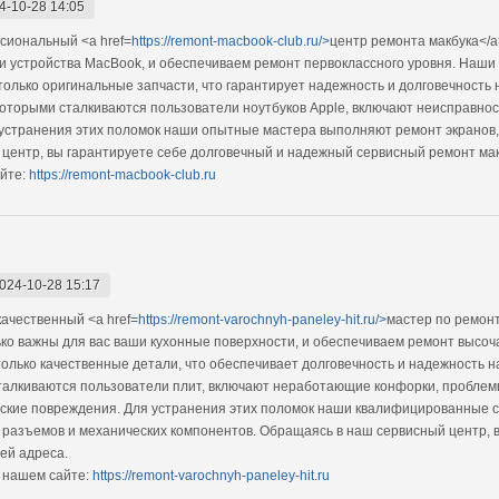
4-10-28 14:05
сиональный <a href=
https://remont-macbook-club.ru/>
центр ремонта макбука</
ши устройства MacBook, и обеспечиваем ремонт первоклассного уровня. Наш
олько оригинальные запчасти, что гарантирует надежность и долговечность н
оторыми сталкиваются пользователи ноутбуков Apple, включают неисправнос
 устранения этих поломок наши опытные мастера выполняют ремонт экранов,
центр, вы гарантируете себе долговечный и надежный сервисный ремонт мак
йте:
https://remont-macbook-club.ru
024-10-28 15:17
ачественный <a href=
https://remont-varochnyh-paneley-hit.ru/>
мастер по ремон
ько важны для вас ваши кухонные поверхности, и обеспечиваем ремонт высо
только качественные детали, что обеспечивает долговечность и надежность на
талкиваются пользователи плит, включают неработающие конфорки, пробле
ские повреждения. Для устранения этих поломок наши квалифицированные 
, разъемов и механических компонентов. Обращаясь в наш сервисный центр, 
ей адреса.
 нашем сайте:
https://remont-varochnyh-paneley-hit.ru