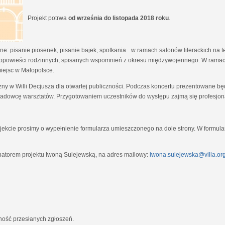
Projekt potrwa
od września do listopada 2018 roku
.
e: pisanie piosenek, pisanie bajek, spotkania w ramach salonów literackich na tem
opowieści rodzinnych, spisanych wspomnień z okresu międzywojennego. W ramach
miejsc w Małopolsce.
zny w Willi Decjusza dla otwartej publiczności. Podczas koncertu prezentowane 
adowcę warsztatów. Przygotowaniem uczestników do występu zajmą się profesjona
ekcie prosimy o wypełnienie formularza umieszczonego na dole strony. W formula
natorem projektu Iwoną Sulejewską, na adres mailowy:
iwona.sulejewska@villa.org
jność przesłanych zgłoszeń.