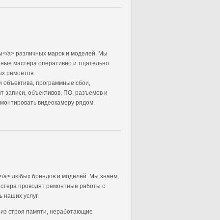
</a> различных марок и моделей. Мы
тные мастера оперативно и тщательно
ых ремонтов.
 объектива, программные сбои,
 записи, объективов, ПО, разъемов и
емонтировать видеокамеру рядом.
/a> любых брендов и моделей. Мы знаем,
астера проводят ремонтные работы с
 наших услуг.
 из строя памяти, неработающие