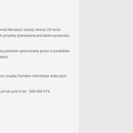
at literatury i poezji okresu XX-lecia
 projektu planowana jest także wycieczka,
będą piosenki opracowane przez uczestników
liści.
rzu znajdą Państwo informacje dotyczące
.pl
lub pod nr tel.: 508 688 474.