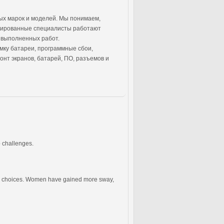
ных марок и моделей. Мы понимаем,
фицированные специалисты работают
 выполненных работ.
мку батареи, программные сбои,
нт экранов, батарей, ПО, разъемов и
 challenges.
ous choices. Women have gained more sway,