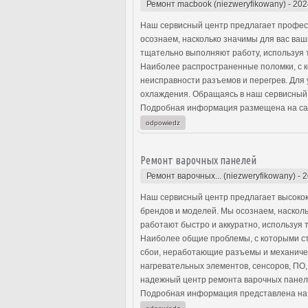
Ремонт macbook (niezweryfikowany)
-
202
Наш сервисный центр предлагает профес
осознаем, насколько значимы для вас ва
тщательно выполняют работу, используя т
Наиболее распространенные поломки, с к
неисправности разъемов и перегрев. Для
охлаждения. Обращаясь в наш сервисный 
Подробная информация размещена на са
odpowiedz
Ремонт варочных панелей
Ремонт варочных... (niezweryfikowany)
-
2
Наш сервисный центр предлагает высокок
брендов и моделей. Мы осознаем, наскол
работают быстро и аккуратно, используя 
Наиболее общие проблемы, с которыми с
сбои, неработающие разъемы и механиче
нагревательных элементов, сенсоров, ПО
надежный центр ремонта варочных панел
Подробная информация представлена на