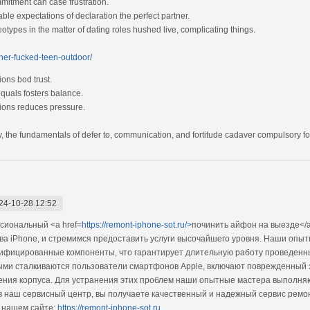
itment can case frustration.
le expectations of declaration the perfect partner.
otypes in the matter of dating roles hushed live, complicating things.
her-fucked-teen-outdoor/
ons bod trust.
equals fosters balance.
tions reduces pressure.
, the fundamentals of defer to, communication, and fortitude cadaver compulsory for
24-10-28 12:52
сиональный <a href=
https://remont-iphone-sot.ru/>
починить айфон на выезде</a
тва iPhone, и стремимся предоставить услуги высочайшего уровня. Наши опы
тифицированные компоненты, что гарантирует длительную работу проведенн
ыми сталкиваются пользователи смартфонов Apple, включают поврежденный 
ения корпуса. Для устранения этих проблем наши опытные мастера выполняю
 наш сервисный центр, вы получаете качественный и надежный сервис ремонт
 нашем сайте:
https://remont-iphone-sot.ru