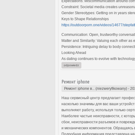
Expectations: Miscommunication around comm
Constraint: Societal media creates unreasonab
Gender Stereotypes: Getting on in years stere
Keys to Shape Relationships
https://outdoorporn.one/videos/14677/stepfat
Communication: Open, trustworthy conversati
Matter and Similarity: Valuing each other as 
Persistence: Intriguing delay to body connec
Looking Ahead
As dating continues to evolve with technology
odpowiedz
Ремонт iphone
Ремонт iphone в... (niezweryfikowany)
-
20
Наш сервисный центр предлагает профес
насколько значимы для вас ваши устройс
выполняют работу, используя только сер
Наиболее частые неисправности, с котор
сбои, неисправности разъемов и поврежд
и механических компонентов. Обращаясь в
Подробная информация представлена на