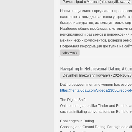
Ремонт ipad в Москве (niezweryfikowany)
Наши специалисты предлагает профессио
насколько важны для вас ваши устройств
быстро и аккуратно, используя только с
Наиболее общие проблемы, с которыми ст
неисправности разъемов и повреждения к
механических компонентов. Доверив ремо
Подробная информация доступна на сайт
odpowiedz
Navigating In Heterosexual Dating: A G
Devinhek (niezweryfikowany)
-
2024-10-28
Dating between men and women has evolved wi
https://hentai0day.com/videos/23056/redo-of-
The Digital Shift
Online dating apps like Tinder and Bumble a
such as initiating conversations on Bumble, r
Challenges in Dating
Ghosting and Casual Dating: Far-sighted exit