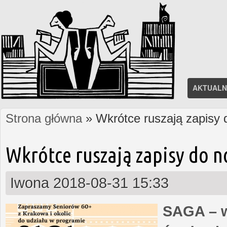
AKTUALN
Strona główna
» Wkrótce ruszają zapisy
Jesteś tutaj
Wkrótce ruszają zapisy do 
Iwona
2018-08-31 15:33
SAGA – w