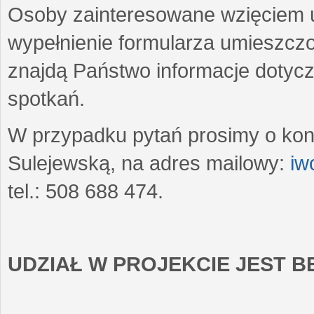
Osoby zainteresowane wzięciem u
wypełnienie formularza umieszczo
znajdą Państwo informacje dotyc
spotkań.
W przypadku pytań prosimy o kon
Sulejewską, na adres mailowy:
iw
tel.: 508 688 474.
UDZIAŁ W PROJEKCIE JEST 