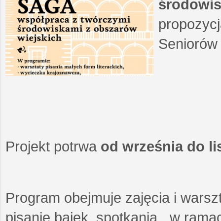
środowis
propozycj
Seniorów 
Projekt potrwa
od września do l
Program obejmuje zajęcia i warszt
pisanie bajek, spotkania w ramach