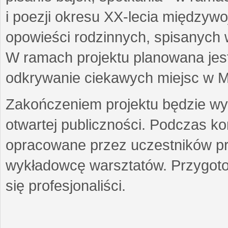
i poezji okresu XX-lecia międzyw
opowieści rodzinnych, spisanych
W ramach projektu planowana jest
odkrywanie ciekawych miejsc w M
Zakończeniem projektu będzie wys
otwartej publiczności. Podczas k
opracowane przez uczestników p
wykładowcę warsztatów. Przygot
się profesjonaliści.