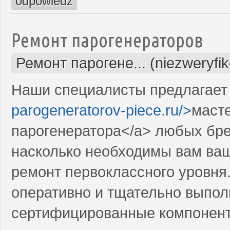
odpowiedz
Ремонт парогенераторов
Ремонт парогене... (niezweryfi
Наши специалисты предлагает 
parogeneratorov-piece.ru/>
маст
парогенератора</a> любых бр
насколько необходимы вам ваш
ремонт первоклассного уровн
оперативно и тщательно выполн
сертифицированные компоненты