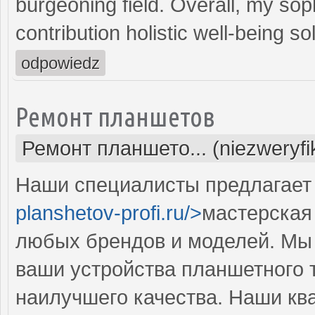
burgeoning field. Overall, my sop
contribution holistic well-being s
odpowiedz
Ремонт планшетов
Ремонт планшето... (niezweryf
Наши специалисты предлагает 
planshetov-profi.ru/>
мастерская
любых брендов и моделей. Мы 
ваши устройства планшетного т
наилучшего качества. Наши к