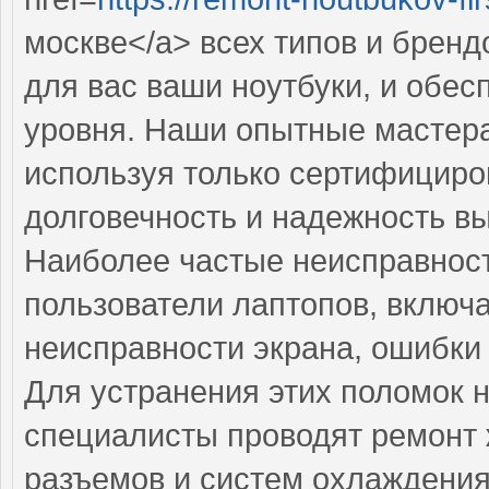
москве</a> всех типов и брен
для вас ваши ноутбуки, и обе
уровня. Наши опытные мастера
используя только сертифициро
долговечность и надежность в
Наиболее частые неисправност
пользователи лаптопов, включ
неисправности экрана, ошибки
Для устранения этих поломок
специалисты проводят ремонт ж
разъемов и систем охлаждения