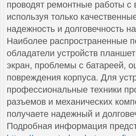
проводят ремонтные работы с 
используя только качественные
надежность и долговечность на
Наиболее распространенные по
обладатели устройств планшет
экран, проблемы с батареей, 
повреждения корпуса. Для уст
профессиональные техники про
разъемов и механических комп
получаете надежный и долгове
Подробная информация предст