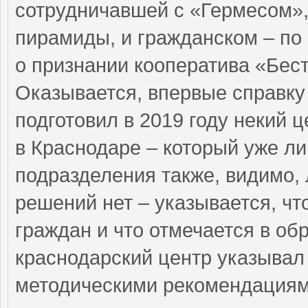
сотрудничавшей с «Гермесом»,
пирамиды, и гражданском – по
о признании кооператива «Бес
Оказывается, впервые справку
подготовил в 2019 году некий 
в Краснодаре – который уже ли
подразделения также, видимо,
решений нет – указывается, чт
граждан и что отмечается в об
краснодарский центр указывал 
методическими рекомендация