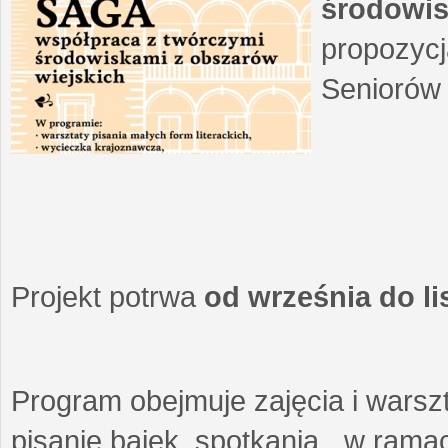
środowis
propozycj
Seniorów 
Projekt potrwa
od września do l
Program obejmuje zajęcia i warszt
pisanie bajek, spotkania w ramach