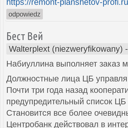
https://remont-planshetov-profi.r
odpowiedz
Бест Вей
Walterplext (niezweryfikowany)
Набиуллина выполняет заказ 
Должностные лица ЦБ управля
Почти три года назад кооперат
предупредительный список ЦБ –
Становится все более очевидны
Центробанк действовал в инте