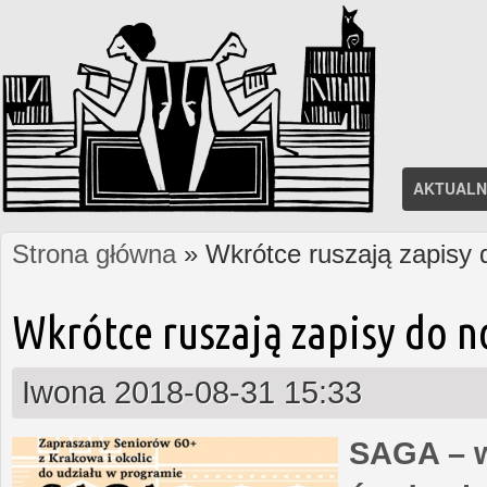
AKTUALN
Strona główna
» Wkrótce ruszają zapisy
Jesteś tutaj
Wkrótce ruszają zapisy do 
Iwona
2018-08-31 15:33
SAGA – w