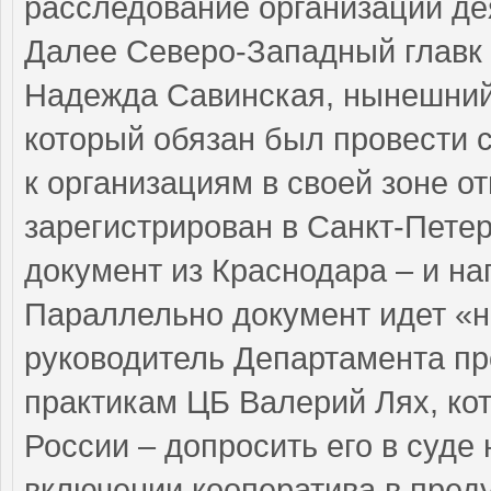
расследование организации д
Далее Северо-Западный главк 
Надежда Савинская, нынешний 
который обязан был провести 
к организациям в своей зоне о
зарегистрирован в Санкт-Петер
документ из Краснодара – и нап
Параллельно документ идет «н
руководитель Департамента п
практикам ЦБ Валерий Лях, кот
России – допросить его в суде
включении кооператива в пред