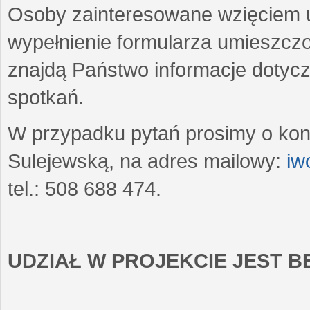
Osoby zainteresowane wzięciem u
wypełnienie formularza umieszczo
znajdą Państwo informacje dotyc
spotkań.
W przypadku pytań prosimy o kon
Sulejewską, na adres mailowy:
iw
tel.: 508 688 474.
UDZIAŁ W PROJEKCIE JEST 