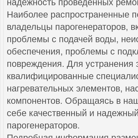
надежность проведенных ремо
Наиболее распространенные по
владельцы парогенераторов, в
проблемы с подачей воды, неи
обеспечения, проблемы с под
повреждения. Для устранения 
квалифицированные специали
нагревательных элементов, на
компонентов. Обращаясь в наш
себе качественный и надежны
парогенераторов.
Подробная информация разме