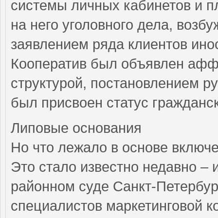
системы личных кабинетов и п
на него уголовного дела, возб
заявлением ряда клиентов ино
Кооператив был объявлен афф
структурой, постановлением р
был присвоен статус гражданск
Липовые основания
Но что лежало в основе включ
Это стало известно недавно – 
районном суде Санкт-Петербур
специалистов маркетинговой к