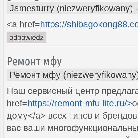
Jamesturry (niezweryfikowany)
<a href=
https://shibagokong88.
odpowiedz
Ремонт мфу
Ремонт мфу (niezweryfikowany
Наш сервисный центр предлаг
href=
https://remont-mfu-lite.ru/>
о
дому</a> всех типов и брендов
вас ваши многофункциональны