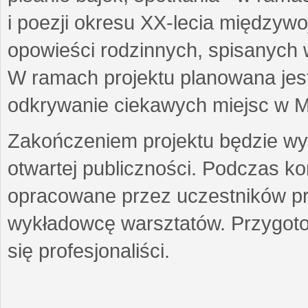
i poezji okresu XX-lecia międzyw
opowieści rodzinnych, spisanych
W ramach projektu planowana jest
odkrywanie ciekawych miejsc w M
Zakończeniem projektu będzie wys
otwartej publiczności. Podczas k
opracowane przez uczestników p
wykładowcę warsztatów. Przygot
się profesjonaliści.