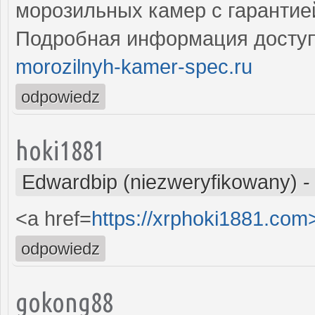
морозильных камер с гарантие
Подробная информация доступ
morozilnyh-kamer-spec.ru
odpowiedz
hoki1881
Edwardbip (niezweryfikowany)
<a href=
https://xrphoki1881.co
odpowiedz
gokong88