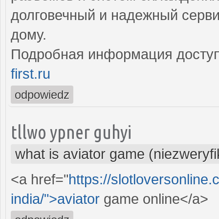
долговечный и надежный серви
дому.
Подробная информация доступ
first.ru
odpowiedz
tllwo ypner guhyi
what is aviator game (niezweryf
<a href="
https://slotloversonlin
india/">aviator
game online</a>