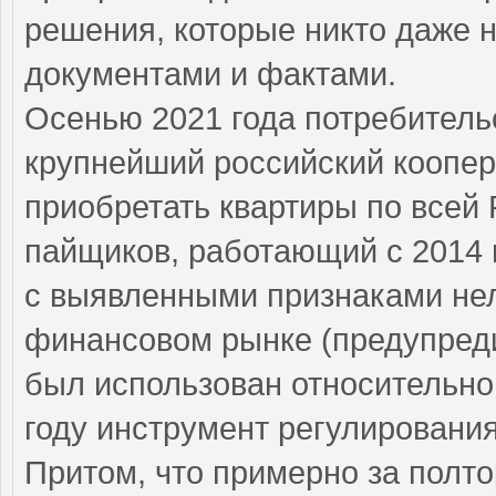
решения, которые никто даже 
документами и фактами.
Осенью 2021 года потребитель
крупнейший российский коопер
приобретать квартиры по всей 
пайщиков, работающий с 2014 
с выявленными признаками нел
финансовом рынке (предупреди
был использован относительно
году инструмент регулировани
Притом, что примерно за полтор