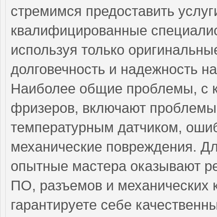
стремимся предоставить услуг
квалифицированные специалист
используя только оригинальные
долговечность и надежность на
Наиболее общие проблемы, с 
фризеров, включают проблемы
температурным датчиком, ошиб
механические повреждения. Дл
опытные мастера оказывают ре
ПО, разъемов и механических 
гарантируете себе качественн