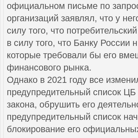
официальном письме по запро
организаций заявлял, что у нег
силу того, что потребительски
в силу того, что Банку России 
которые требовали бы его вме
финансового рынка.
Однако в 2021 году все измени
предупредительный список ЦБ 
закона, обрушить его деятельн
предупредительный список нач
блокирование его официальны