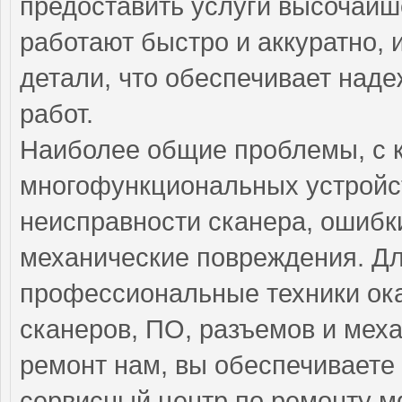
предоставить услуги высочайш
работают быстро и аккуратно, 
детали, что обеспечивает над
работ.
Наиболее общие проблемы, с 
многофункциональных устройст
неисправности сканера, ошиб
механические повреждения. Дл
профессиональные техники ок
сканеров, ПО, разъемов и мех
ремонт нам, вы обеспечиваете
сервисный центр по ремонту м