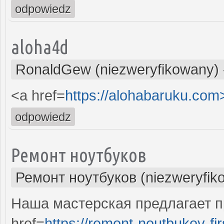
odpowiedz
aloha4d
RonaldGew (niezweryfikowany)
<a href=
https://alohabaruku.co
odpowiedz
Ремонт ноутбуков
Ремонт ноутбуков (niezweryfik
Наша мастерская предлагает 
href=
https://remont-noutbukov-fir