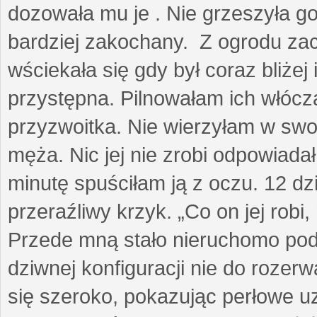
dozowała mu je . Nie grzeszyła go
bardziej zakochany. Z ogrodu za
wściekała się gdy był coraz bliżej i
przystępna. Pilnowałam ich włóczą
przyzwoitka. Nie wierzyłam w sw
męża. Nic jej nie zrobi odpowiadał
minutę spuściłam ją z oczu. 12 dz
przeraźliwy krzyk. „Co on jej robi,
Przede mną stało nieruchomo pod
dziwnej konfiguracji nie do rozerw
się szeroko, pokazując perłowe u