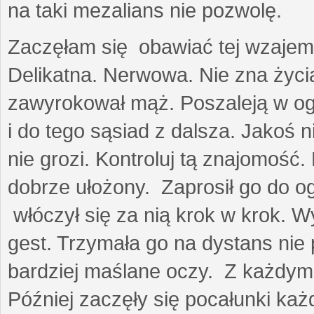
na taki mezalians nie pozwolę.
Zaczęłam się obawiać tej wzajemn
Delikatna. Nerwowa. Nie zna życia
zawyrokował mąż. Poszaleją w ogro
i do tego sąsiad z dalsza. Jakoś ni
nie grozi. Kontroluj tą znajomość
dobrze ułożony. Zaprosił go do 
włóczył się za nią krok w krok. W
gest. Trzymała go na dystans nie 
bardziej maślane oczy. Z każdym 
Później zaczęły się pocałunki k