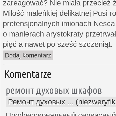
zareagować? Nie miała przecież ż
Miłość maleńkiej delikatnej Pusi
pretensjonalnych imionach Nesca
o manierach arystokraty przetrwa
pięć a nawet po sześć szczeniąt.
Dodaj komentarz
Komentarze
ремонт духовых шкафов
Ремонт духовых ... (niezweryfi
Профессиональный сервисный 