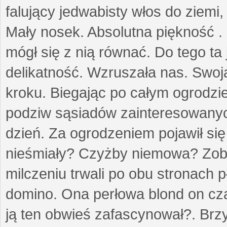
falujący jedwabisty włos do ziemi,
Mały nosek. Absolutna piękność . 
mógł się z nią równać. Do tego ta
delikatność. Wzruszała nas. Swo
kroku. Biegając po całym ogrodzi
podziw sąsiadów zainteresowanych
dzień. Za ogrodzeniem pojawił się 
nieśmiały? Czyżby niemowa? Zoba
milczeniu trwali po obu stronach p
domino. Ona perłowa blond on cz
ją ten obwieś zafascynował?. Brz