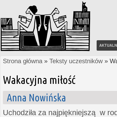
AKTUALN
Strona główna
»
Teksty uczestników
» Wa
Jesteś tutaj
Wakacyjna miłość
Anna Nowińska
Uchodziła za najpiękniejszą w rod