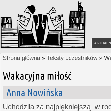
AKTUALN
Strona główna
»
Teksty uczestników
» Wa
Jesteś tutaj
Wakacyjna miłość
Anna Nowińska
Uchodziła za najpiękniejszą w rod