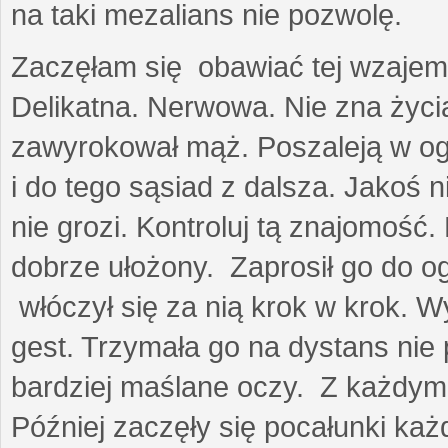
na taki mezalians nie pozwolę.
Zaczęłam się obawiać tej wzajemn
Delikatna. Nerwowa. Nie zna życia
zawyrokował mąż. Poszaleją w ogro
i do tego sąsiad z dalsza. Jakoś ni
nie grozi. Kontroluj tą znajomość
dobrze ułożony. Zaprosił go do 
włóczył się za nią krok w krok. W
gest. Trzymała go na dystans nie 
bardziej maślane oczy. Z każdym 
Później zaczęły się pocałunki k