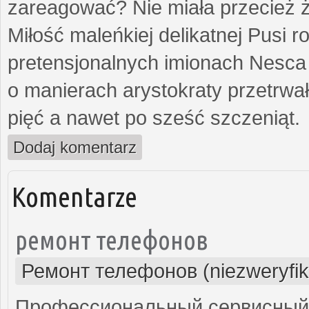
zareagować? Nie miała przecież ż
Miłość maleńkiej delikatnej Pusi
pretensjonalnych imionach Nesca
o manierach arystokraty przetrwa
pięć a nawet po sześć szczeniąt.
Dodaj komentarz
Komentarze
ремонт телефонов
Ремонт телефонов (niezweryfi
Профессиональный сервисный 