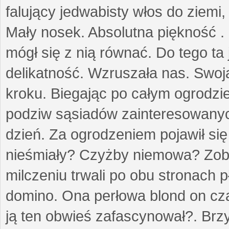
falujący jedwabisty włos do ziemi,
Mały nosek. Absolutna piękność . 
mógł się z nią równać. Do tego ta
delikatność. Wzruszała nas. Swo
kroku. Biegając po całym ogrodzi
podziw sąsiadów zainteresowanych
dzień. Za ogrodzeniem pojawił się 
nieśmiały? Czyżby niemowa? Zoba
milczeniu trwali po obu stronach p
domino. Ona perłowa blond on cz
ją ten obwieś zafascynował?. Brz