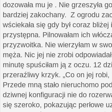
dozowała mu je . Nie grzeszyła go
bardziej zakochany. Z ogrodu za
wściekała się gdy był coraz bliżej i
przystępna. Pilnowałam ich włóczą
przyzwoitka. Nie wierzyłam w sw
męża. Nic jej nie zrobi odpowiadał
minutę spuściłam ją z oczu. 12 dz
przeraźliwy krzyk. „Co on jej robi,
Przede mną stało nieruchomo pod
dziwnej konfiguracji nie do rozerw
się szeroko, pokazując perłowe u