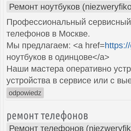
Ремонт ноутбуков (niezweryfik
Профессиональный сервисный 
телефонов в Москве.
Мы предлагаем: <a href=
https:
ноутбуков в одинцове</a>
Наши мастера оперативно устр
устройства в сервисе или с вы
odpowiedz
ремонт телефонов
Ремонт телефонов (niezweryfi