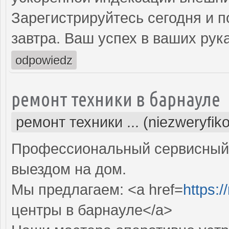
Зарегистрируйтесь сегодня и п
завтра. Ваш успех в ваших рука
odpowiedz
ремонт техники в барнауле
ремонт техники ... (niezweryfik
Профессиональный сервисный 
выездом на дом.
Мы предлагаем: <a href=
https:/
центры в барнауле</a>