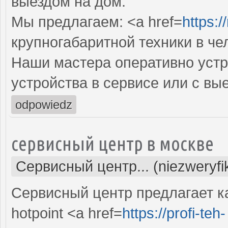
выездом на дом.
Мы предлагаем: <a href=
https:/
крупногабаритной техники в че
Наши мастера оперативно устр
устройства в сервисе или с вы
odpowiedz
сервисный центр в москве
Сервисный центр... (niezweryf
Сервисный центр предлагает к
hоtpoint <a href=
https://profi-teh-