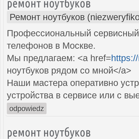
ремонт ноутбуков
Ремонт ноутбуков (niezweryfik
Профессиональный сервисный 
телефонов в Москве.
Мы предлагаем: <a href=
https:
ноутбуков рядом со мной</a>
Наши мастера оперативно устр
устройства в сервисе или с вы
odpowiedz
ремонт ноутбуков