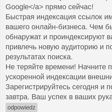
Google</a> прямо cейчас!
Быстрая индексация ссылок им
вашего онлайн-бизнеса. Чем б
обнаружат и проиндексируют в
привлечь новую аудиторию и п
результатах поиска.
Не теряйте времени! Начните 
ускоренной индексации внешни
Зарегистрируйтесь сегодня и п
завтра. Ваш успех в ваших рука
odpowiedz