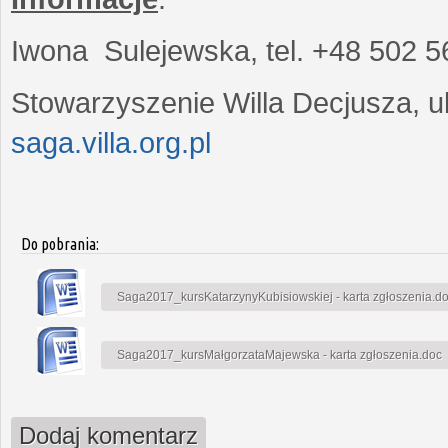
Iwona Sulejewska, tel. +48 502 5
Stowarzyszenie Willa Decjusza, ul
saga.villa.org.pl
Do pobrania:
Saga2017_kursKatarzynyKubisiowskiej - karta zgłoszenia.d
Saga2017_kursMałgorzataMajewska - karta zgłoszenia.doc
Dodaj komentarz