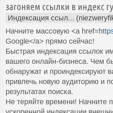
загоняем ссылки в индекс г
Индексация ссыл... (niezweryf
Начните массовую <a href=
http
Google</a> прямо cейчас!
Быстрая индексация ссылок им
вашего онлайн-бизнеса. Чем б
обнаружат и проиндексируют в
привлечь новую аудиторию и п
результатах поиска.
Не теряйте времени! Начните 
ускоренной индексации внешни