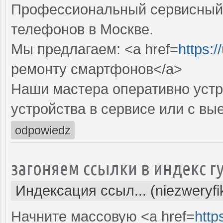
Профессиональный сервисный 
телефонов в Москве.
Мы предлагаем: <a href=
https:/
ремонту смартфонов</a>
Наши мастера оперативно устр
устройства в сервисе или с вы
odpowiedz
загоняем ссылки в индекс г
Индексация ссыл... (niezweryf
Начните массовую <a href=
http