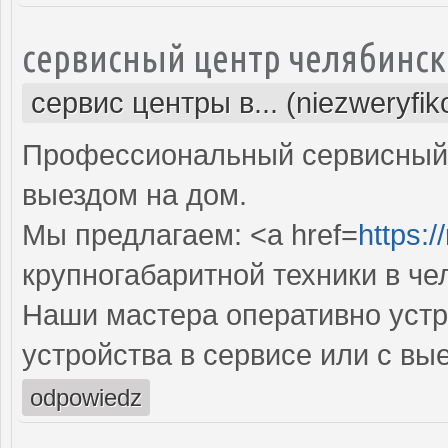
сервисный центр челябинск
сервис центры в... (niezweryfi
Профессиональный сервисный 
выездом на дом.
Мы предлагаем: <a href=
https:/
крупногабаритной техники в че
Наши мастера оперативно устр
устройства в сервисе или с вы
odpowiedz