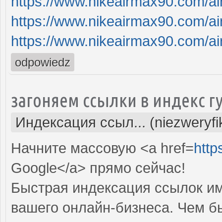
https://www.nikeairmax90.com/a
https://www.nikeairmax90.com/a
https://www.nikeairmax90.com/a
odpowiedz
загоняем ссылки в индекс г
Индексация ссыл... (niezweryf
Начните массовую <a href=
http
Google</a> прямо cейчас!
Быстрая индексация ссылок им
вашего онлайн-бизнеса. Чем б