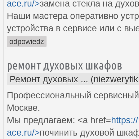
ace.ru/>
замена стекла на духо
Наши мастера оперативно устр
устройства в сервисе или с вы
odpowiedz
ремонт духовых шкафов
Ремонт духовых ... (niezweryfi
Профессиональный сервисный 
Москве.
Мы предлагаем: <a href=
https:
ace.ru/>
починить духовой шка