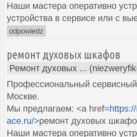
Наши мастера оперативно устр
устройства в сервисе или с вы
odpowiedz
ремонт духовых шкафов
Ремонт духовых ... (niezweryfi
Профессиональный сервисный 
Москве.
Мы предлагаем: <a href=
https:
ace.ru/>
ремонт духовых шкафов
Наши мастера оперативно устр