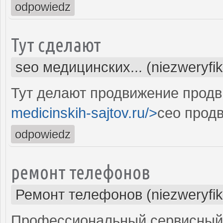
odpowiedz
Тут сделают
seo медицинских... (niezweryfi
Тут делают продвижение продв
medicinskih-sajtov.ru/>
сео прод
odpowiedz
ремонт телефонов
Ремонт телефонов (niezweryfi
Профессиональный сервисный 