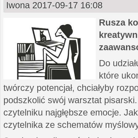
Iwona
2017-09-17 16:08
Rusza ko
kreatywn
zaawans
Do udział
które uko
twórczy potencjał, chciałyby roz
podszkolić swój warsztat pisarski
czytelniku najgłębsze emocje. Ja
czytelnika ze schematów myślow