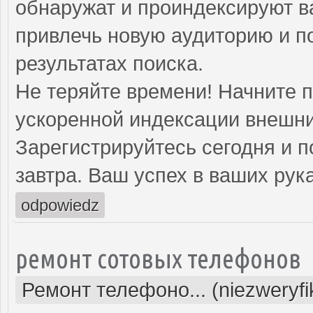
обнаружат и проиндексируют в
привлечь новую аудиторию и п
результатах поиска.
Не теряйте времени! Начните 
ускоренной индексации внешни
Зарегистрируйтесь сегодня и п
завтра. Ваш успех в ваших рука
odpowiedz
ремонт сотовых телефонов
Ремонт телефоно... (niezweryf