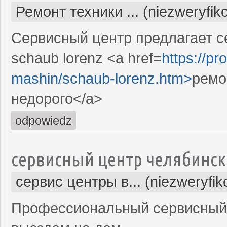
Ремонт техники ... (niezweryfi
Сервисный центр предлагает 
schaub lorenz <a href=
https://pr
mashin/schaub-lorenz.htm>
ремо
недорого</a>
odpowiedz
сервисный центр челябинск
сервис центры в... (niezweryfi
Профессиональный сервисный 