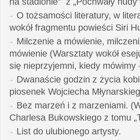
na stadionie” z „Pochwały nudy”
O tożsamości literatury, w liter
wokół fragmentu powieści Siri H
Milczenie a mówienie, milczeni
mówienie (Warsztaty wokół esej
się nieprzyjemni, kiedy mówimy - 
Dwanaście godzin z życia kobi
piosenek Wojciecha Młynarskie
Bez marzeń i z marzeniami. (
Charlesa Bukowskiego z tomu „T
List do ulubionego artysty.