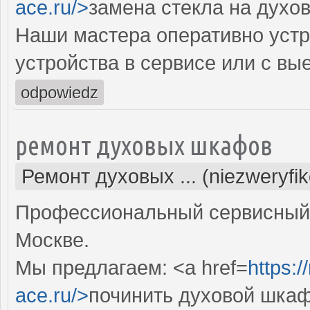
ace.ru/>
замена стекла на духо
Наши мастера оперативно устр
устройства в сервисе или с вы
odpowiedz
ремонт духовых шкафов
Ремонт духовых ... (niezweryfi
Профессиональный сервисный 
Москве.
Мы предлагаем: <a href=
https:
ace.ru/>
починить духовой шка