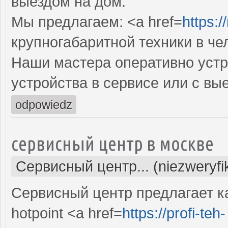
выездом на дом.
Мы предлагаем: <a href=
https:/
крупногабаритной техники в че
Наши мастера оперативно устр
устройства в сервисе или с вы
odpowiedz
сервисный центр в москве
Сервисный центр... (niezweryf
Сервисный центр предлагает к
hоtpoint <a href=
https://profi-teh-