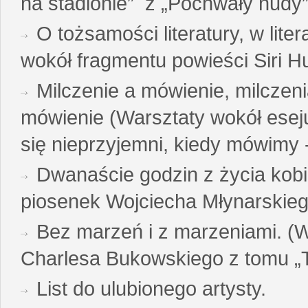
na stadionie” z „Pochwały nudy”
O tożsamości literatury, w liter
wokół fragmentu powieści Siri H
Milczenie a mówienie, milczeni
mówienie (Warsztaty wokół esej
się nieprzyjemni, kiedy mówimy - 
Dwanaście godzin z życia kobi
piosenek Wojciecha Młynarskie
Bez marzeń i z marzeniami. (
Charlesa Bukowskiego z tomu „T
List do ulubionego artysty.