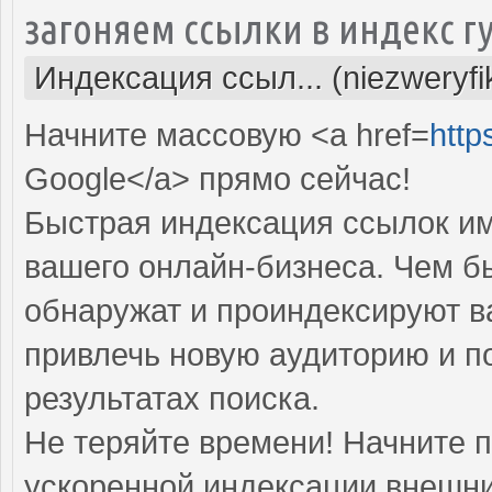
загоняем ссылки в индекс г
Индексация ссыл... (niezweryf
Начните массовую <a href=
http
Google</a> прямо cейчас!
Быстрая индексация ссылок им
вашего онлайн-бизнеса. Чем б
обнаружат и проиндексируют в
привлечь новую аудиторию и п
результатах поиска.
Не теряйте времени! Начните 
ускоренной индексации внешни