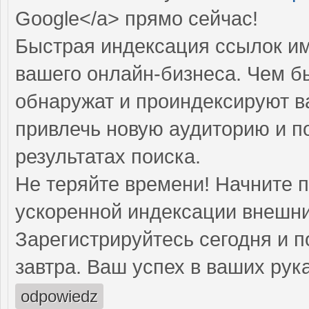
Google</a> прямо cейчас!
Быстрая индексация ссылок им
вашего онлайн-бизнеса. Чем б
обнаружат и проиндексируют в
привлечь новую аудиторию и п
результатах поиска.
Не теряйте времени! Начните 
ускоренной индексации внешни
Зарегистрируйтесь сегодня и п
завтра. Ваш успех в ваших рука
odpowiedz