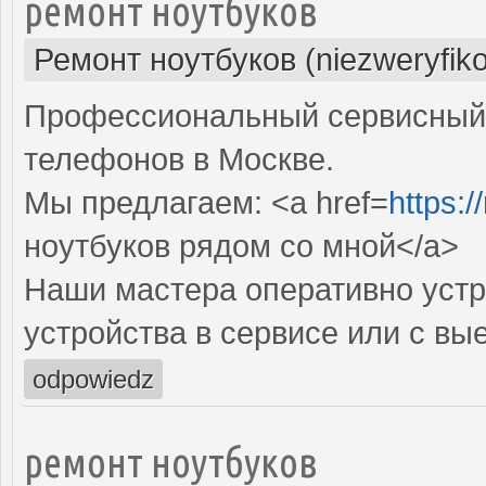
ремонт ноутбуков
Ремонт ноутбуков (niezweryfik
Профессиональный сервисный 
телефонов в Москве.
Мы предлагаем: <a href=
https:
ноутбуков рядом со мной</a>
Наши мастера оперативно устр
устройства в сервисе или с вы
odpowiedz
ремонт ноутбуков