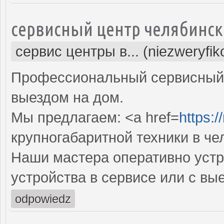
сервисный центр челябинск
сервис центры в... (niezweryfi
Профессиональный сервисный 
выездом на дом.
Мы предлагаем: <a href=
https:/
крупногабаритной техники в че
Наши мастера оперативно устр
устройства в сервисе или с вы
odpowiedz