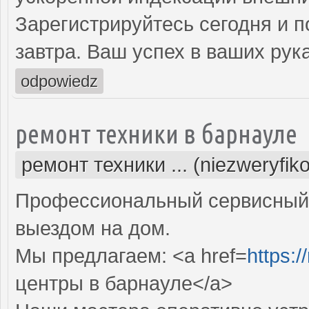
Зарегистрируйтесь сегодня и п
завтра. Ваш успех в ваших рука
odpowiedz
ремонт техники в барнауле
ремонт техники ... (niezweryfik
Профессиональный сервисный 
выездом на дом.
Мы предлагаем: <a href=
https:/
центры в барнауле</a>