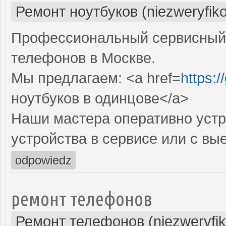
Ремонт ноутбуков (niezweryfik
Профессиональный сервисный 
телефонов в Москве.
Мы предлагаем: <a href=
https:
ноутбуков в одинцове</a>
Наши мастера оперативно устр
устройства в сервисе или с вы
odpowiedz
ремонт телефонов
Ремонт телефонов (niezweryfi