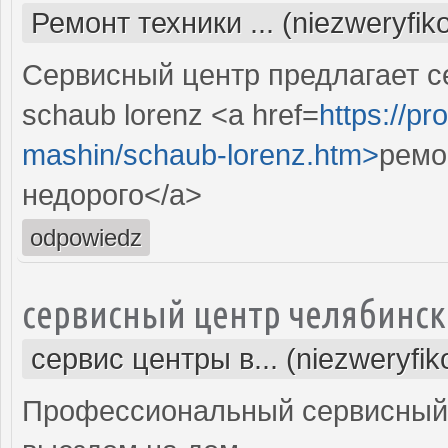
Ремонт техники ... (niezweryfi
Сервисный центр предлагает 
schaub lorenz <a href=
https://pr
mashin/schaub-lorenz.htm>
ремо
недорого</a>
odpowiedz
сервисный центр челябинск
сервис центры в... (niezweryfi
Профессиональный сервисный 