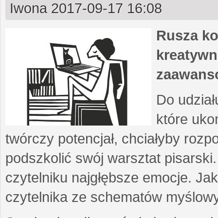
Iwona
2017-09-17 16:08
Rusza ko
kreatywn
zaawans
Do udział
które uko
twórczy potencjał, chciałyby roz
podszkolić swój warsztat pisarski
czytelniku najgłębsze emocje. Ja
czytelnika ze schematów myślow