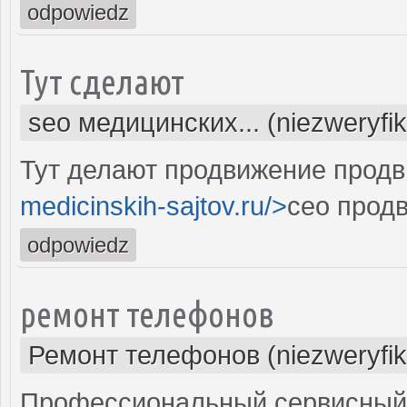
odpowiedz
Тут сделают
seo медицинских... (niezweryfi
Тут делают продвижение продв
medicinskih-sajtov.ru/>
сео прод
odpowiedz
ремонт телефонов
Ремонт телефонов (niezweryfi
Профессиональный сервисный 