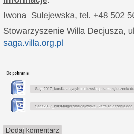
Iwona Sulejewska, tel. +48 502 5
Stowarzyszenie Willa Decjusza, ul
saga.villa.org.pl
Do pobrania:
Saga2017_kursKatarzynyKubisiowskiej - karta zgłoszenia.d
Saga2017_kursMałgorzataMajewska - karta zgłoszenia.doc
Dodaj komentarz