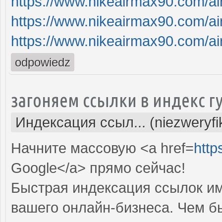
https://www.nikeairmax90.com/a
https://www.nikeairmax90.com/a
https://www.nikeairmax90.com/a
odpowiedz
загоняем ссылки в индекс г
Индексация ссыл... (niezweryf
Начните массовую <a href=
http
Google</a> прямо cейчас!
Быстрая индексация ссылок им
вашего онлайн-бизнеса. Чем б