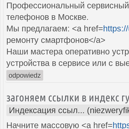
Профессиональный сервисный 
телефонов в Москве.
Мы предлагаем: <a href=
https:/
ремонту смартфонов</a>
Наши мастера оперативно устр
устройства в сервисе или с вы
odpowiedz
загоняем ссылки в индекс г
Индексация ссыл... (niezweryf
Начните массовую <a href=
http