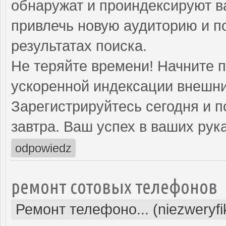
обнаружат и проиндексируют в
привлечь новую аудиторию и п
результатах поиска.
Не теряйте времени! Начните 
ускоренной индексации внешни
Зарегистрируйтесь сегодня и п
завтра. Ваш успех в ваших рука
odpowiedz
ремонт сотовых телефонов
Ремонт телефоно... (niezweryf