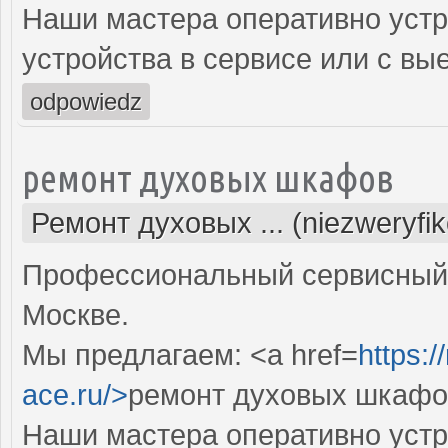
Наши мастера оперативно устр
устройства в сервисе или с вы
odpowiedz
ремонт духовых шкафов
Ремонт духовых ... (niezweryfi
Профессиональный сервисный 
Москве.
Мы предлагаем: <a href=
https:
ace.ru/>
ремонт духовых шкафов
Наши мастера оперативно устр