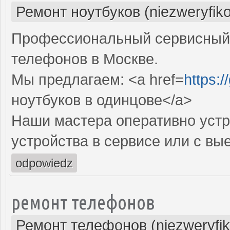
Ремонт ноутбуков (niezweryfik
Профессиональный сервисный 
телефонов в Москве.
Мы предлагаем: <a href=
https:
ноутбуков в одинцове</a>
Наши мастера оперативно устр
устройства в сервисе или с вы
odpowiedz
ремонт телефонов
Ремонт телефонов (niezweryfi