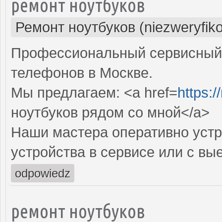
ремонт ноутбуков
Ремонт ноутбуков (niezweryfik
Профессиональный сервисный 
телефонов в Москве.
Мы предлагаем: <a href=
https:
ноутбуков рядом со мной</a>
Наши мастера оперативно устр
устройства в сервисе или с вы
odpowiedz
ремонт ноутбуков