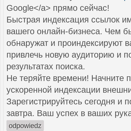
Google</a> прямо cейчас!
Быстрая индексация ссылок им
вашего онлайн-бизнеса. Чем б
обнаружат и проиндексируют в
привлечь новую аудиторию и п
результатах поиска.
Не теряйте времени! Начните 
ускоренной индексации внешни
Зарегистрируйтесь сегодня и п
завтра. Ваш успех в ваших рука
odpowiedz