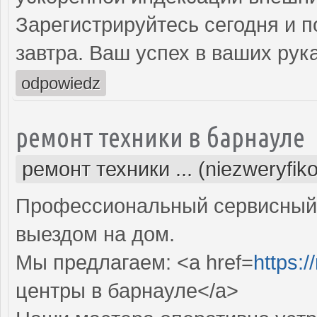
Зарегистрируйтесь сегодня и п
завтра. Ваш успех в ваших рука
odpowiedz
ремонт техники в барнауле
ремонт техники ... (niezweryfik
Профессиональный сервисный 
выездом на дом.
Мы предлагаем: <a href=
https:/
центры в барнауле</a>