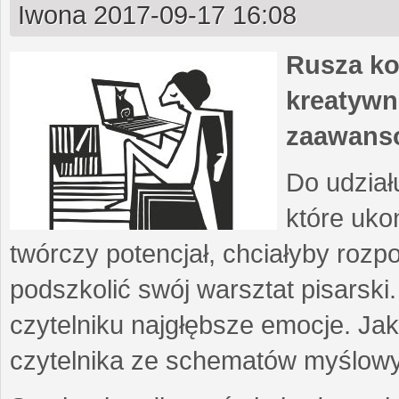
Iwona
2017-09-17 16:08
Rusza ko
kreatywn
zaawans
Do udział
które uko
twórczy potencjał, chciałyby roz
podszkolić swój warsztat pisarski
czytelniku najgłębsze emocje. Ja
czytelnika ze schematów myślow