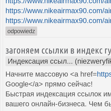
https://www.nikeairmax90.com/a
https://www.nikeairmax90.com/a
https://www.nikeairmax90.com/a
odpowiedz
загоняем ссылки в индекс г
Индексация ссыл... (niezweryf
Начните массовую <a href=
http
Google</a> прямо cейчас!
Быстрая индексация ссылок им
вашего онлайн-бизнеса. Чем б