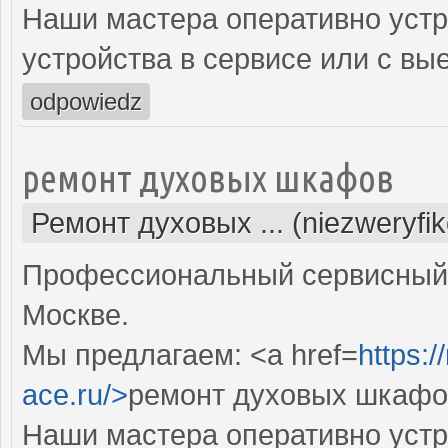
Наши мастера оперативно устр
устройства в сервисе или с вы
odpowiedz
ремонт духовых шкафов
Ремонт духовых ... (niezweryfi
Профессиональный сервисный 
Москве.
Мы предлагаем: <a href=
https:
ace.ru/>
ремонт духовых шкафов
Наши мастера оперативно устр