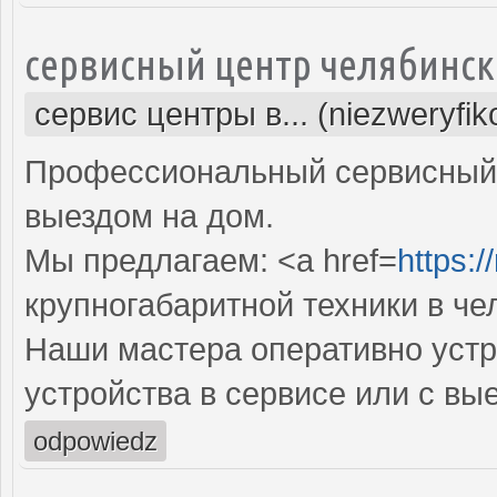
сервисный центр челябинск
сервис центры в... (niezweryfi
Профессиональный сервисный 
выездом на дом.
Мы предлагаем: <a href=
https:/
крупногабаритной техники в че
Наши мастера оперативно устр
устройства в сервисе или с вы
odpowiedz