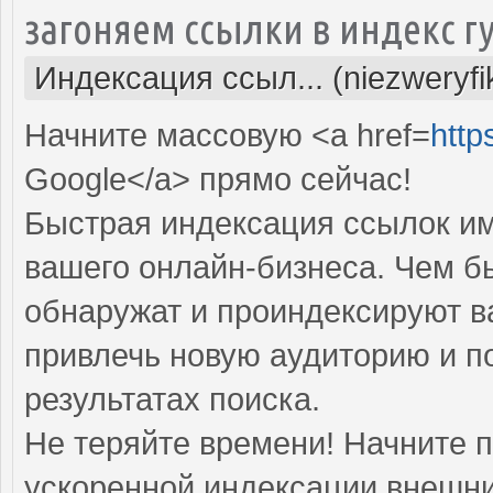
загоняем ссылки в индекс г
Индексация ссыл... (niezweryf
Начните массовую <a href=
http
Google</a> прямо cейчас!
Быстрая индексация ссылок им
вашего онлайн-бизнеса. Чем б
обнаружат и проиндексируют в
привлечь новую аудиторию и п
результатах поиска.
Не теряйте времени! Начните 
ускоренной индексации внешни