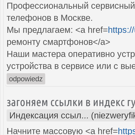
Профессиональный сервисный 
телефонов в Москве.
Мы предлагаем: <a href=
https:/
ремонту смартфонов</a>
Наши мастера оперативно устр
устройства в сервисе или с вы
odpowiedz
загоняем ссылки в индекс г
Индексация ссыл... (niezweryf
Начните массовую <a href=
http