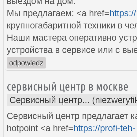
выездом на дом.
Мы предлагаем: <a href=
https:/
крупногабаритной техники в че
Наши мастера оперативно устр
устройства в сервисе или с вы
odpowiedz
сервисный центр в москве
Сервисный центр... (niezweryf
Сервисный центр предлагает к
hоtpoint <a href=
https://profi-teh-