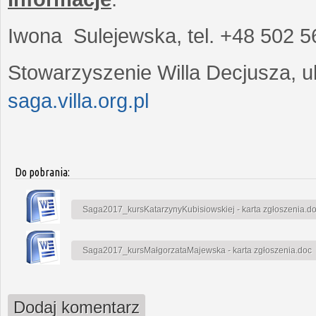
Iwona Sulejewska, tel. +48 502 5
Stowarzyszenie Willa Decjusza, ul
saga.villa.org.pl
Do pobrania:
Saga2017_kursKatarzynyKubisiowskiej - karta zgłoszenia.d
Saga2017_kursMałgorzataMajewska - karta zgłoszenia.doc
Dodaj komentarz