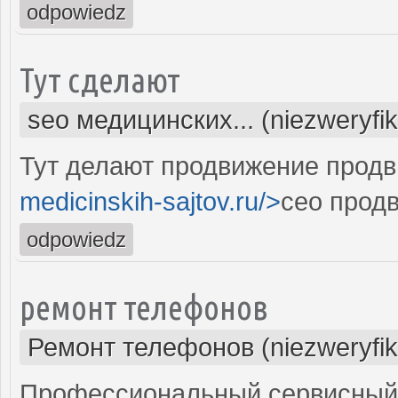
odpowiedz
Тут сделают
seo медицинских... (niezweryfi
Тут делают продвижение продв
medicinskih-sajtov.ru/>
сео прод
odpowiedz
ремонт телефонов
Ремонт телефонов (niezweryfi
Профессиональный сервисный 