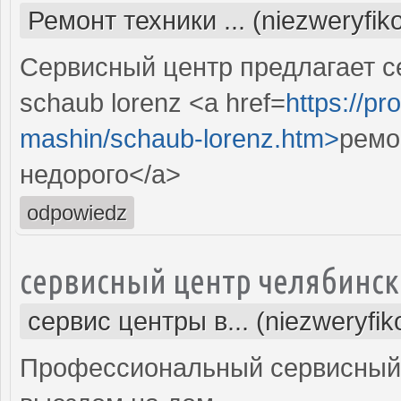
Ремонт техники ... (niezweryfi
Сервисный центр предлагает 
schaub lorenz <a href=
https://pr
mashin/schaub-lorenz.htm>
ремо
недорого</a>
odpowiedz
сервисный центр челябинск
сервис центры в... (niezweryfi
Профессиональный сервисный 