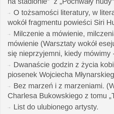
na stadionie” z „Pochwały nudy”
O tożsamości literatury, w liter
wokół fragmentu powieści Siri H
Milczenie a mówienie, milczeni
mówienie (Warsztaty wokół esej
się nieprzyjemni, kiedy mówimy - 
Dwanaście godzin z życia kobi
piosenek Wojciecha Młynarskie
Bez marzeń i z marzeniami. (
Charlesa Bukowskiego z tomu „T
List do ulubionego artysty.