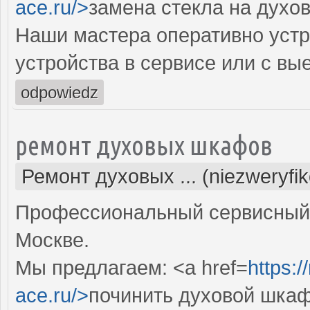
ace.ru/>
замена стекла на духо
Наши мастера оперативно устр
устройства в сервисе или с вы
odpowiedz
ремонт духовых шкафов
Ремонт духовых ... (niezweryfi
Профессиональный сервисный 
Москве.
Мы предлагаем: <a href=
https:
ace.ru/>
починить духовой шка