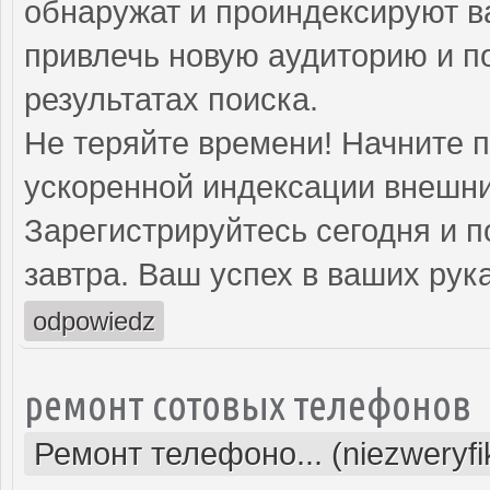
обнаружат и проиндексируют в
привлечь новую аудиторию и п
результатах поиска.
Не теряйте времени! Начните 
ускоренной индексации внешни
Зарегистрируйтесь сегодня и п
завтра. Ваш успех в ваших рука
odpowiedz
ремонт сотовых телефонов
Ремонт телефоно... (niezweryf