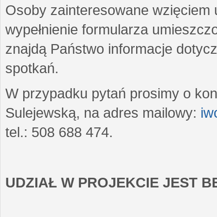
Osoby zainteresowane wzięciem u
wypełnienie formularza umieszczo
znajdą Państwo informacje dotyc
spotkań.
W przypadku pytań prosimy o kon
Sulejewską, na adres mailowy:
iw
tel.: 508 688 474.
UDZIAŁ W PROJEKCIE JEST 