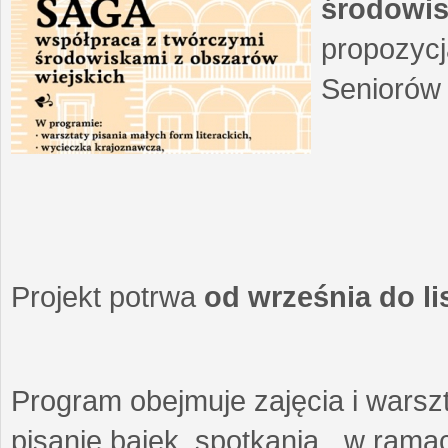
środowis
propozycj
Seniorów 
Projekt potrwa
od września do l
Program obejmuje zajęcia i warszt
pisanie bajek, spotkania w ramach