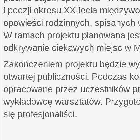
i poezji okresu XX-lecia międzyw
opowieści rodzinnych, spisanych
W ramach projektu planowana jest
odkrywanie ciekawych miejsc w M
Zakończeniem projektu będzie wys
otwartej publiczności. Podczas k
opracowane przez uczestników p
wykładowcę warsztatów. Przygot
się profesjonaliści.