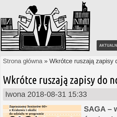
AKTUALN
Strona główna
» Wkrótce ruszają zapisy
Jesteś tutaj
Wkrótce ruszają zapisy do 
Iwona
2018-08-31 15:33
SAGA – w