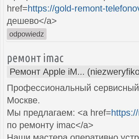
href=
https://gold-remont-telefono
дешево</a>
odpowiedz
ремонт imac
Ремонт Apple iM... (niezweryfi
Профессиональный сервисный 
Москве.
Мы предлагаем: <a href=
https:
по ремонту imac</a>
Наши мастера оперативно устр