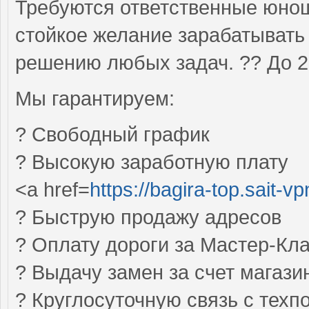
Требуются ответственные юно
стойкое желание зарабатывать 
решению любых задач. ?? До 2
Мы гарантируем:
? Свободный график
? Высокую заработную плату
<a href=
https://bagira-top.sait-
? Быструю продажу адресов
? Оплату дороги за Мастер-Кл
? Выдачу замен за счет магази
? Круглосуточную связь с техп