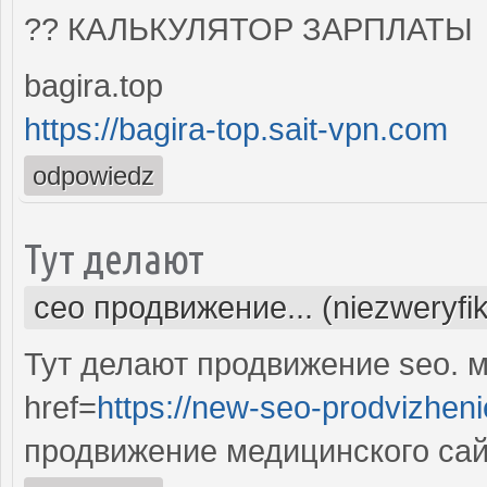
?? КАЛЬКУЛЯТОР ЗАРПЛАТЫ
bagira.top
https://bagira-top.sait-vpn.com
odpowiedz
Тут делают
сео продвижение... (niezweryfi
Тут делают продвижение seo. м
href=
https://new-seo-prodvizheni
продвижение медицинского сай