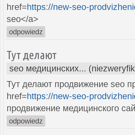
href=
https://new-seo-prodvizheni
seo</a>
odpowiedz
Тут делают
seo медицинских... (niezweryfi
Тут делают продвижение seo п
href=
https://new-seo-prodvizheni
продвижение медицинского сай
odpowiedz