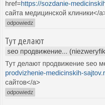
href=
https://sozdanie-medicinski
сайта медицинской клиники</a
odpowiedz
Тут делают
seo продвижение... (niezweryfi
Тут делают продвижение seo м
prodvizhenie-medicinskih-sajtov.
сайтов</a>
odpowiedz