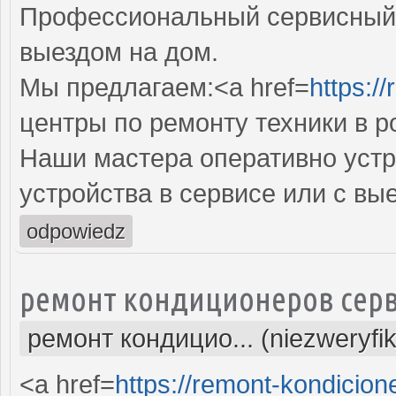
Профессиональный сервисный 
выездом на дом.
Мы предлагаем:<a href=
https:/
центры по ремонту техники в р
Наши мастера оперативно устр
устройства в сервисе или с вы
odpowiedz
ремонт кондиционеров серв
ремонт кондицио... (niezweryfi
<a href=
https://remont-kondicion