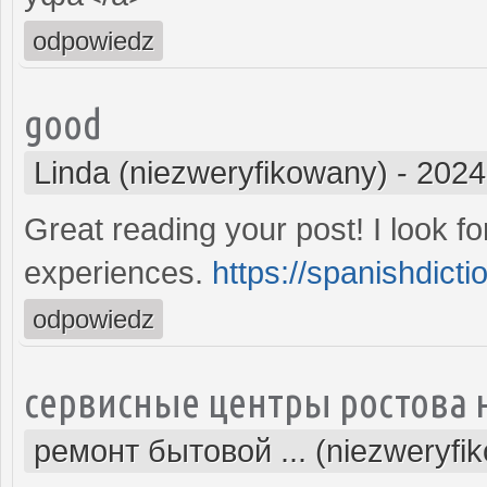
odpowiedz
good
Linda (niezweryfikowany)
-
2024
Great reading your post! I look f
experiences.
https://spanishdicti
odpowiedz
сервисные центры ростова 
ремонт бытовой ... (niezweryfi