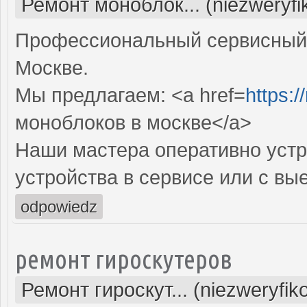
Ремонт моноблок... (niezweryf
Профессиональный сервисный 
Москве.
Мы предлагаем: <a href=
https:
моноблоков в москве</a>
Наши мастера оперативно устр
устройства в сервисе или с вы
odpowiedz
ремонт гироскутеров
Ремонт гироскут... (niezweryfi