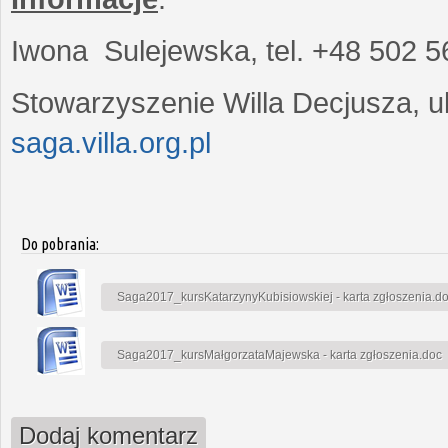
Iwona Sulejewska, tel. +48 502 5
Stowarzyszenie Willa Decjusza, ul
saga.villa.org.pl
Do pobrania:
Saga2017_kursKatarzynyKubisiowskiej - karta zgłoszenia.d
Saga2017_kursMałgorzataMajewska - karta zgłoszenia.doc
Dodaj komentarz