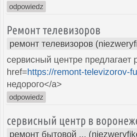
odpowiedz
Ремонт телевизоров
ремонт телевизоров (niezweryf
сервисный центре предлагает р
href=
https://remont-televizorov-f
недорого</a>
odpowiedz
сервисный центр в воронеж
ремонт бытовой ... (niezweryfi