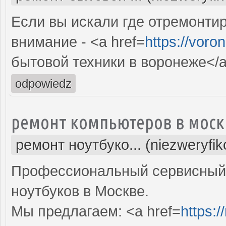
Если вы искали где отремонтир
внимание - <a href=
https://voro
бытовой техники в воронеже</
odpowiedz
ремонт компьютеров в моск
ремонт ноутбуко... (niezweryfi
Профессиональный сервисный 
ноутбуков в Москве.
Мы предлагаем: <a href=
https: