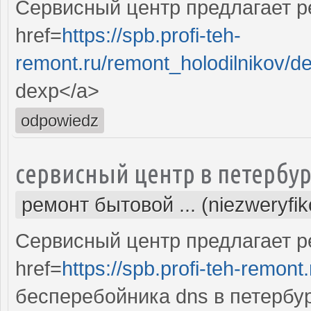
Сервисный центр предлагает р
href=
https://spb.profi-teh-
remont.ru/remont_holodilnikov/d
dexp</a>
odpowiedz
сервисный центр в петербур
ремонт бытовой ... (niezweryfi
Сервисный центр предлагает р
href=
https://spb.profi-teh-remon
бесперебойника dns в петербу