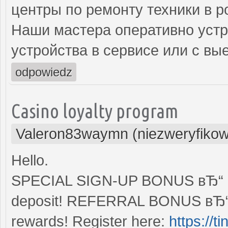
центры по ремонту техники в р
Наши мастера оперативно устр
устройства в сервисе или с вы
odpowiedz
Casino loyalty program
Valeron83waymn (niezweryfiko
Hello.
SPECIAL SIGN-UP BONUS вЂ“ Enj
deposit! REFERRAL BONUS вЂ“ S
rewards! Register here:
https://t