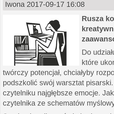
Iwona
2017-09-17 16:08
Rusza ko
kreatywn
zaawans
Do udział
które uko
twórczy potencjał, chciałyby roz
podszkolić swój warsztat pisarski
czytelniku najgłębsze emocje. Ja
czytelnika ze schematów myślow