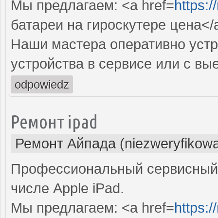
Мы предлагаем: <a href=
https:
батареи на гироскутере цена</
Наши мастера оперативно устр
устройства в сервисе или с вы
odpowiedz
Ремонт ipad
Ремонт Айпада (niezweryfikow
Профессиональный сервисный 
числе Apple iPad.
Мы предлагаем: <a href=
https:/