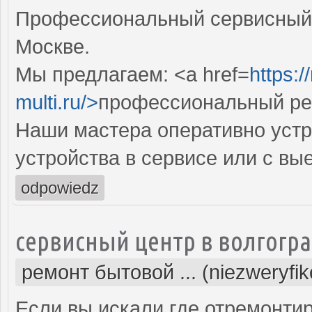
Профессиональный сервисный 
Москве.
Мы предлагаем: <a href=
https:
multi.ru/>
профессиональный ре
Наши мастера оперативно устр
устройства в сервисе или с вы
odpowiedz
сервисный центр в волгогр
ремонт бытовой ... (niezweryfi
Если вы искали где отремонтир