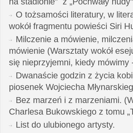
na stadionie” z „Pochwały nudy”
O tożsamości literatury, w liter
wokół fragmentu powieści Siri H
Milczenie a mówienie, milczeni
mówienie (Warsztaty wokół esej
się nieprzyjemni, kiedy mówimy - 
Dwanaście godzin z życia kobi
piosenek Wojciecha Młynarskie
Bez marzeń i z marzeniami. (
Charlesa Bukowskiego z tomu „T
List do ulubionego artysty.