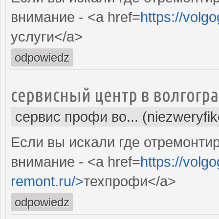
внимание - <a href=
https://volg
услуги</a>
odpowiedz
сервисный центр в волгогр
сервис профи во... (niezweryfi
Если вы искали где отремонтир
внимание - <a href=
https://volgo
remont.ru/>
техпрофи</a>
odpowiedz