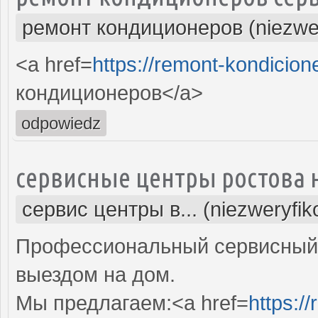
ремонт кондиционеров (niezwe
<a href=
https://remont-kondicion
кондиционеров</a>
odpowiedz
сервисные центры ростова 
сервис центры в... (niezweryfi
Профессиональный сервисный 
выездом на дом.
Мы предлагаем:<a href=
https:/