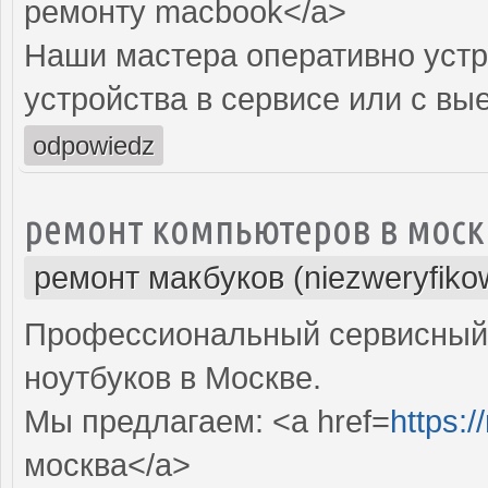
ремонту macbook</a>
Наши мастера оперативно устр
устройства в сервисе или с вы
odpowiedz
ремонт компьютеров в моск
ремонт макбуков (niezweryfiko
Профессиональный сервисный 
ноутбуков в Москве.
Мы предлагаем: <a href=
https:
москва</a>