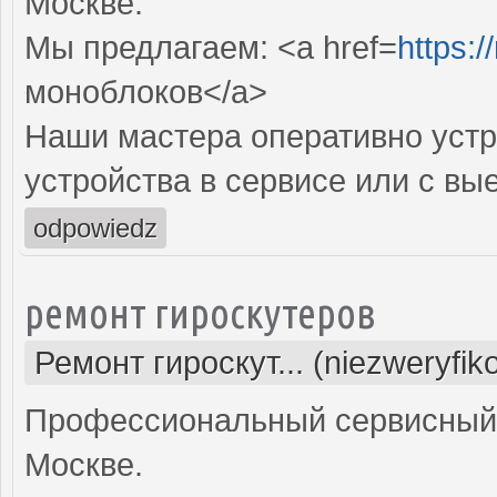
Москве.
Мы предлагаем: <a href=
https:
моноблоков</a>
Наши мастера оперативно устр
устройства в сервисе или с вы
odpowiedz
ремонт гироскутеров
Ремонт гироскут... (niezweryfi
Профессиональный сервисный ц
Москве.