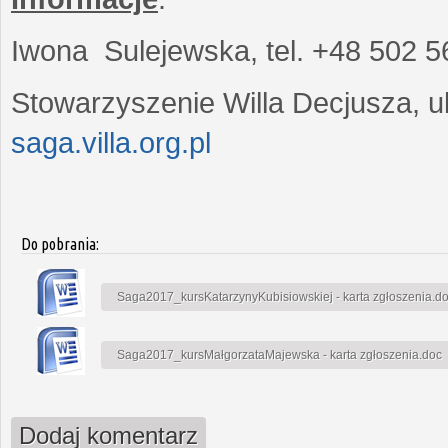
Iwona Sulejewska, tel. +48 502 5
Stowarzyszenie Willa Decjusza, ul
saga.villa.org.pl
Do pobrania:
Saga2017_kursKatarzynyKubisiowskiej - karta zgłoszenia.d
Saga2017_kursMałgorzataMajewska - karta zgłoszenia.doc
Dodaj komentarz