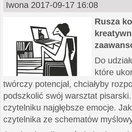
Iwona
2017-09-17 16:08
Rusza ko
kreatywn
zaawans
Do udział
które uko
twórczy potencjał, chciałyby roz
podszkolić swój warsztat pisarski
czytelniku najgłębsze emocje. Ja
czytelnika ze schematów myślow