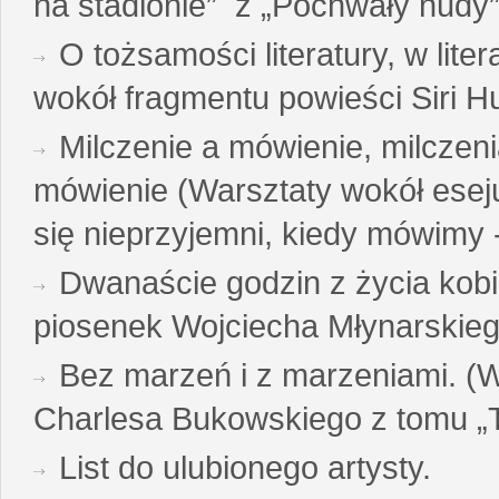
na stadionie” z „Pochwały nudy”
O tożsamości literatury, w liter
wokół fragmentu powieści Siri H
Milczenie a mówienie, milczeni
mówienie (Warsztaty wokół esej
się nieprzyjemni, kiedy mówimy - 
Dwanaście godzin z życia kobi
piosenek Wojciecha Młynarskie
Bez marzeń i z marzeniami. (
Charlesa Bukowskiego z tomu „T
List do ulubionego artysty.