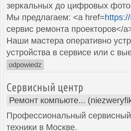
зеркальных до цифровых фото
Мы предлагаем: <a href=
https:
сервис ремонта проекторов</a
Наши мастера оперативно устр
устройства в сервисе или с вы
odpowiedz
Сервисный центр
Ремонт компьюте... (niezweryf
Профессиональный сервисный 
техники в Москве.