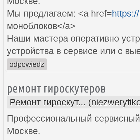
Москве.
Мы предлагаем: <a href=
https:
моноблоков</a>
Наши мастера оперативно устр
устройства в сервисе или с вы
odpowiedz
ремонт гироскутеров
Ремонт гироскут... (niezweryfi
Профессиональный сервисный ц
Москве.