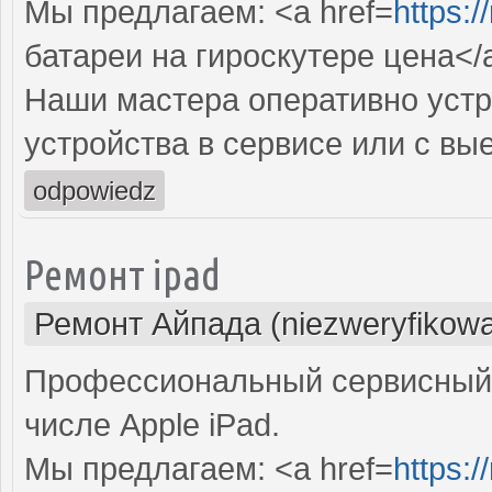
Мы предлагаем: <a href=
https:
батареи на гироскутере цена</
Наши мастера оперативно устр
устройства в сервисе или с вы
odpowiedz
Ремонт ipad
Ремонт Айпада (niezweryfikow
Профессиональный сервисный 
числе Apple iPad.
Мы предлагаем: <a href=
https:/