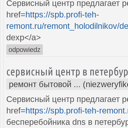
Сервисный центр предлагает р
href=
https://spb.profi-teh-
remont.ru/remont_holodilnikov/d
dexp</a>
odpowiedz
сервисный центр в петербур
ремонт бытовой ... (niezweryfi
Сервисный центр предлагает р
href=
https://spb.profi-teh-remon
бесперебойника dns в петербу