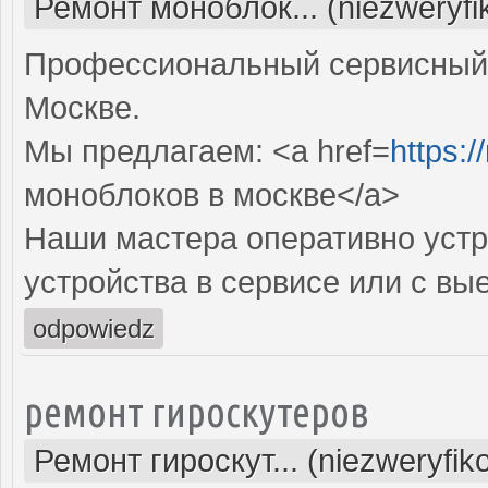
Ремонт моноблок... (niezweryf
Профессиональный сервисный 
Москве.
Мы предлагаем: <a href=
https:
моноблоков в москве</a>
Наши мастера оперативно устр
устройства в сервисе или с вы
odpowiedz
ремонт гироскутеров
Ремонт гироскут... (niezweryfi