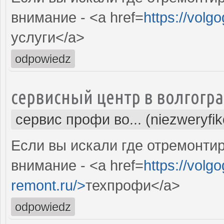
внимание - <a href=
https://volg
услуги</a>
odpowiedz
сервисный центр в волгогр
сервис профи во... (niezweryfi
Если вы искали где отремонтир
внимание - <a href=
https://volgo
remont.ru/>
техпрофи</a>
odpowiedz