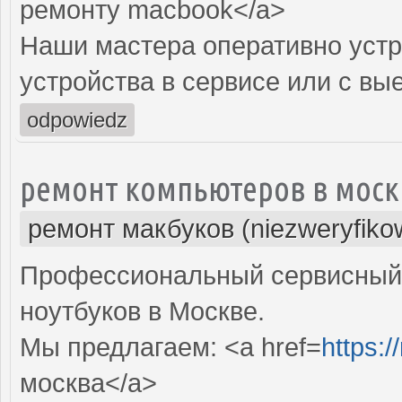
ремонту macbook</a>
Наши мастера оперативно устр
устройства в сервисе или с вы
odpowiedz
ремонт компьютеров в моск
ремонт макбуков (niezweryfiko
Профессиональный сервисный 
ноутбуков в Москве.
Мы предлагаем: <a href=
https:
москва</a>