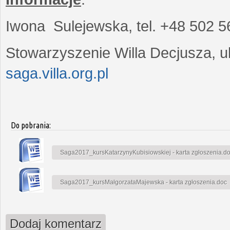
Iwona Sulejewska, tel. +48 502 5
Stowarzyszenie Willa Decjusza, ul
saga.villa.org.pl
Do pobrania:
Saga2017_kursKatarzynyKubisiowskiej - karta zgłoszenia.d
Saga2017_kursMałgorzataMajewska - karta zgłoszenia.doc
Dodaj komentarz