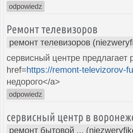
odpowiedz
Ремонт телевизоров
ремонт телевизоров (niezweryf
сервисный центре предлагает р
href=
https://remont-televizorov-f
недорого</a>
odpowiedz
сервисный центр в воронеж
ремонт бытовой ... (niezweryfi