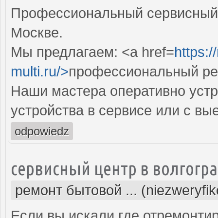
Профессиональный сервисный 
Москве.
Мы предлагаем: <a href=
https:
multi.ru/>
профессиональный ре
Наши мастера оперативно устр
устройства в сервисе или с вы
odpowiedz
сервисный центр в волгогр
ремонт бытовой ... (niezweryfi
Если вы искали где отремонтир