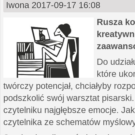
Iwona
2017-09-17 16:08
Rusza ko
kreatywn
zaawans
Do udział
które uko
twórczy potencjał, chciałyby roz
podszkolić swój warsztat pisarski
czytelniku najgłębsze emocje. Ja
czytelnika ze schematów myślow