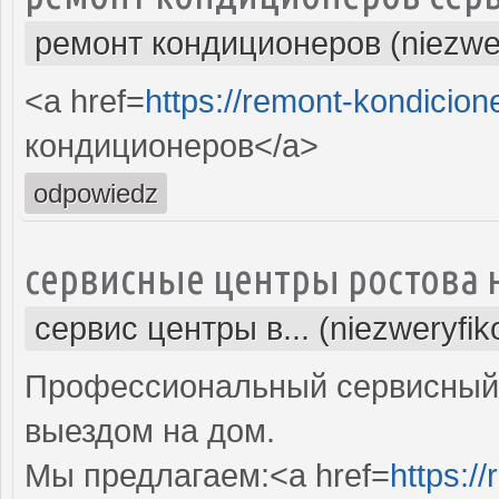
ремонт кондиционеров (niezwe
<a href=
https://remont-kondicion
кондиционеров</a>
odpowiedz
сервисные центры ростова 
сервис центры в... (niezweryfi
Профессиональный сервисный 
выездом на дом.
Мы предлагаем:<a href=
https:/