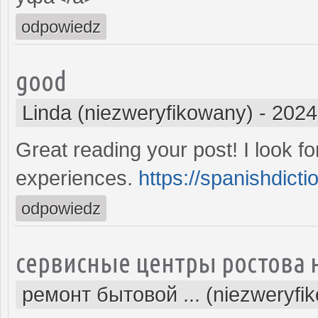
odpowiedz
good
Linda (niezweryfikowany)
-
2024
Great reading your post! I look f
experiences.
https://spanishdicti
odpowiedz
сервисные центры ростова 
ремонт бытовой ... (niezweryfi