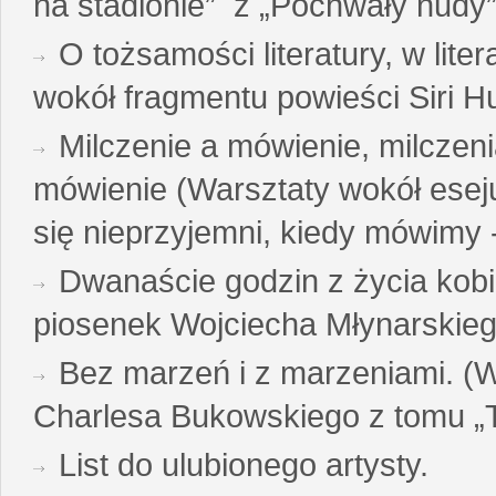
na stadionie” z „Pochwały nudy”
O tożsamości literatury, w liter
wokół fragmentu powieści Siri H
Milczenie a mówienie, milczeni
mówienie (Warsztaty wokół esej
się nieprzyjemni, kiedy mówimy - 
Dwanaście godzin z życia kobi
piosenek Wojciecha Młynarskie
Bez marzeń i z marzeniami. (
Charlesa Bukowskiego z tomu „T
List do ulubionego artysty.