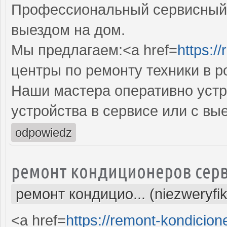
Профессиональный сервисный 
выездом на дом.
Мы предлагаем:<a href=
https:/
центры по ремонту техники в р
Наши мастера оперативно устр
устройства в сервисе или с вы
odpowiedz
ремонт кондиционеров серв
ремонт кондицио... (niezweryfi
<a href=
https://remont-kondicion