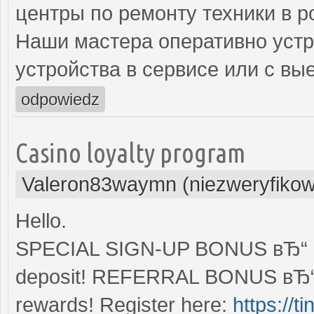
центры по ремонту техники в р
Наши мастера оперативно устр
устройства в сервисе или с вы
odpowiedz
Casino loyalty program
Valeron83waymn (niezweryfiko
Hello.
SPECIAL SIGN-UP BONUS вЂ“ Enj
deposit! REFERRAL BONUS вЂ“ S
rewards! Register here:
https://t