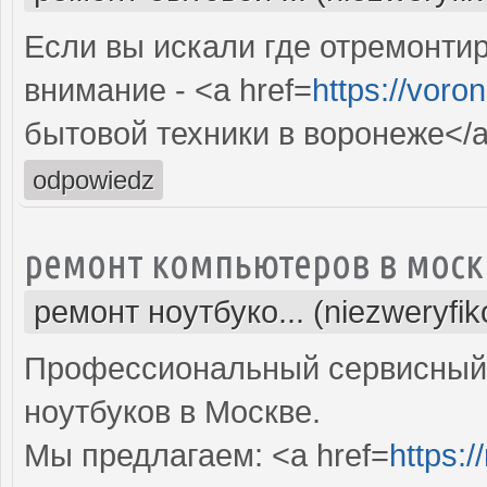
Если вы искали где отремонтир
внимание - <a href=
https://voro
бытовой техники в воронеже</
odpowiedz
ремонт компьютеров в моск
ремонт ноутбуко... (niezweryfi
Профессиональный сервисный 
ноутбуков в Москве.
Мы предлагаем: <a href=
https: