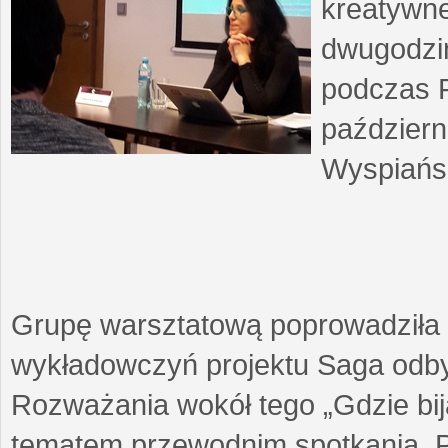
kreatywne
dwugodzin
podczas F
październ
Wyspiańsk
Grupę warsztatową poprowadziła 
wykładowczyń projektu Saga odby
Rozważania wokół tego „Gdzie biją
tematem przewodnim spotkania. 