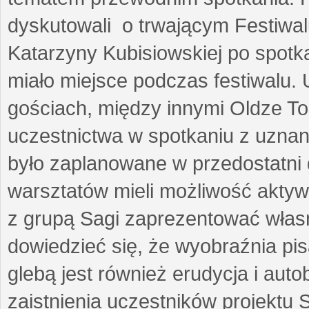
dyskutowali o trwającym Festiwal
Katarzyny Kubisiowskiej po spotk
miało miejsce podczas festiwalu. 
gościach, między innymi Oldze T
uczestnictwa w spotkaniu z uznaną
było zaplanowane w przedostatni 
warsztatów mieli możliwość aktyw
z grupą Sagi zaprezentować własne
dowiedzieć się, że wyobraźnia pisa
glebą jest również erudycja i auto
zaistnienia uczestników projektu 