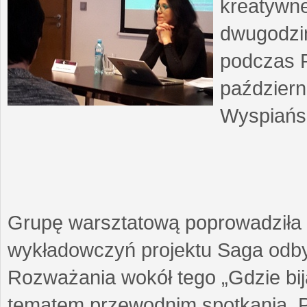
kreatywne
dwugodzin
podczas F
październ
Wyspiańsk
Grupę warsztatową poprowadziła 
wykładowczyń projektu Saga odby
Rozważania wokół tego „Gdzie biją
tematem przewodnim spotkania. 