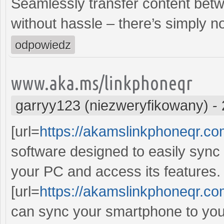
Seamlessly transfer content bet
without hassle – there’s simply n
odpowiedz
www.aka.ms/linkphoneqr
garryy123 (niezweryfikowany)
-
[url=
https://akamslinkphoneqr.co
software designed to easily sync
your PC and access its features.
[url=
https://akamslinkphoneqr.co
can sync your smartphone to yo