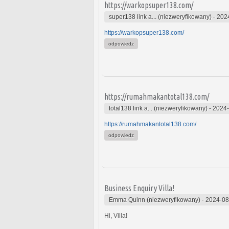
https://warkopsuper138.com/
super138 link a... (niezweryfikowany)
-
202
https://warkopsuper138.com/
odpowiedz
https://rumahmakantotal138.com/
total138 link a... (niezweryfikowany)
-
2024-
https://rumahmakantotal138.com/
odpowiedz
Business Enquiry Villa!
Emma Quinn (niezweryfikowany)
-
2024-08
Hi, Villa!