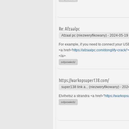
Re: Afzaalpc
Afzaal pc (niezweryfikowany)
-
2024-05-19
For example, if you need to connect your USB 
<a href='
https://afzaalpc.com/donglify-crack/'
</a>
odpowiedz
https://warkopsuper138.com/
super138 link a... (niezweryfikowany)
-
202
Elvihetsz a strandra <a href="
https://warkop
odpowiedz