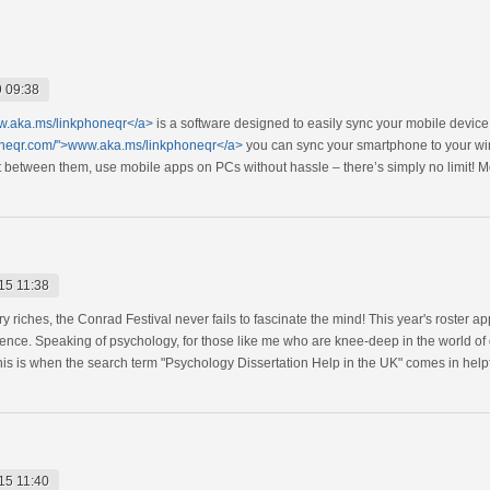
 09:38
w.aka.ms/linkphoneqr</a>
is a software designed to easily sync your mobile device
oneqr.com/">www.aka.ms/linkphoneqr</a>
you can sync your smartphone to your wi
ent between them, use mobile apps on PCs without hassle – there’s simply no limit! 
15 11:38
ry riches, the Conrad Festival never fails to fascinate the mind! This year's roster a
nce. Speaking of psychology, for those like me who are knee-deep in the world of di
is is when the search term "Psychology Dissertation Help in the UK" comes in helpf
15 11:40