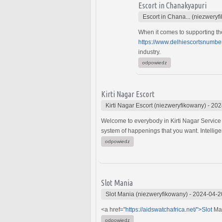
Escort in Chanakyapuri
Escort in Chana... (niezweryf
When it comes to supporting the
https://www.delhiescortsnumbe
industry.
odpowiedz
Kirti Nagar Escort
Kirti Nagar Escort (niezweryfikowany)
-
202
Welcome to everybody in Kirti Nagar Servic
system of happenings that you want. Intelligent
odpowiedz
Slot Mania
Slot Mania (niezweryfikowany)
-
2024-04-2
<a href="
https://aidswatchafrica.net/">Slot
Man
odpowiedz