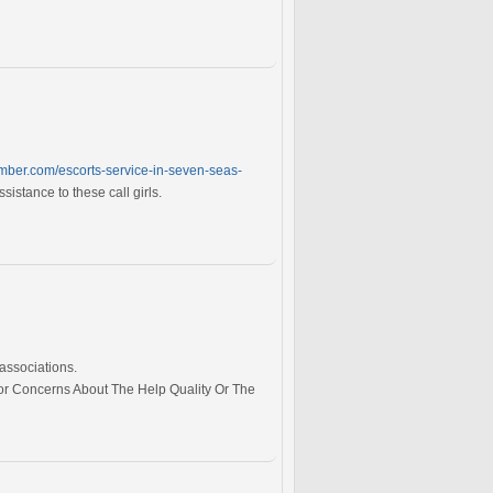
mber.com/escorts-service-in-seven-seas-
stance to these call girls.
 associations.
 or Concerns About The Help Quality Or The