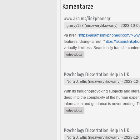
Komentarze
www.aka.ms/linkphoneqr
garryy123 (niezweryfikowany)
-
2023-10-09
<a href="
https://akamslinkphoneqr.com/">ww
features. Using<a href="
https://akamslinkph
virtually limitless. Seamlessly transfer cont
odpowiedz
Psychology Dissertation Help in UK
Nora J. Ellis (niezweryfikowany)
-
2023-12-
With its thought-provoking subjects and litera
deep into the complexity of the human experie
information and guidance is never-ending. Th
odpowiedz
Psychology Dissertation Help in UK
Nora J. Ellis (niezweryfikowany)
-
2023-12-