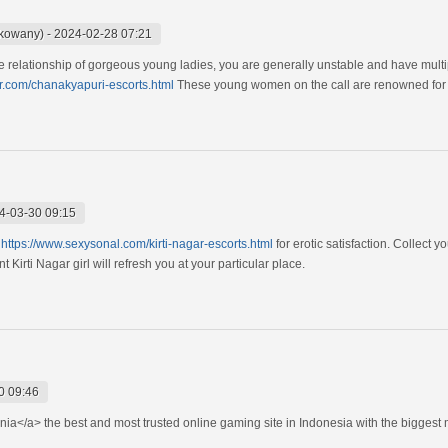
ikowany)
-
2024-02-28 07:21
 relationship of gorgeous young ladies, you are generally unstable and have multip
r.com/chanakyapuri-escorts.html
These young women on the call are renowned for b
4-03-30 09:15
e
https://www.sexysonal.com/kirti-nagar-escorts.html
for erotic satisfaction. Collect 
 Kirti Nagar girl will refresh you at your particular place.
0 09:46
ia</a> the best and most trusted online gaming site in Indonesia with the biggest