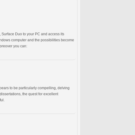
, Surface Duo to your PC and access its
ndows computer and the possibilities become
Moreover you can:
ppears to be particularly compelling, delving
ssertations, the quest for excellent
ul.