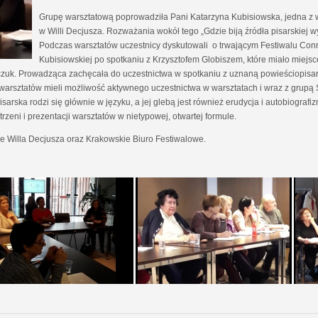
Grupę warsztatową poprowadziła Pani Katarzyna Kubisiowska, jedna z
w Willi Decjusza. Rozważania wokół tego „Gdzie biją źródła pisarskiej
Podczas warsztatów uczestnicy dyskutowali o trwającym Festiwalu Conr
Kubisiowskiej po spotkaniu z Krzysztofem Globiszem, które miało miejsc
czuk. Prowadząca zachęcała do uczestnictwa w spotkaniu z uznaną powieściopisark
h warsztatów mieli możliwość aktywnego uczestnictwa w warsztatach i wraz z grupą 
arska rodzi się głównie w języku, a jej glebą jest również erudycja i autobiografiz
zeni i prezentacji warsztatów w nietypowej, otwartej formule.
e Willa Decjusza oraz Krakowskie Biuro Festiwalowe.