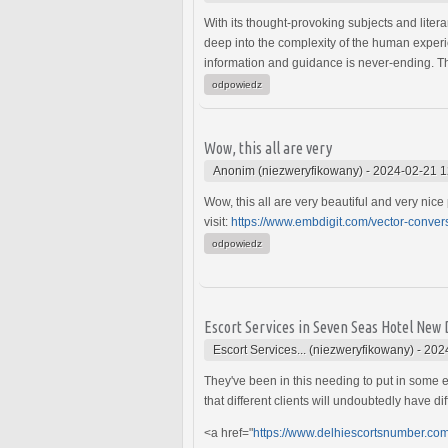
With its thought-provoking subjects and litera
deep into the complexity of the human experie
information and guidance is never-ending. Th
odpowiedz
Wow, this all are very
Anonim (niezweryfikowany)
-
2024-02-21 1
Wow, this all are very beautiful and very nice 
visit:
https://www.embdigit.com/vector-conver
odpowiedz
Escort Services in Seven Seas Hotel New 
Escort Services... (niezweryfikowany)
-
202
They've been in this needing to put in some
that different clients will undoubtedly have d
<a href="
https://www.delhiescortsnumber.com/