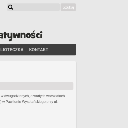
Szukaj
Formularz wyszukiwania
BLIOTECZKA
KONTAKT
li w dwugodzinnych, otwartych warsztatach
) w Pawilonie Wyspiańskiego przy ul.