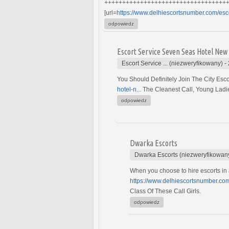
++++++++++++++++++++++++++++++++++
[url=
https://www.delhiescortsnumber.com/esco
odpowiedz
Escort Service Seven Seas Hotel New
Escort Service ... (niezweryfikowany)
-
You Should Definitely Join The City Esco
hotel-n...
The Cleanest Call, Young Ladies
odpowiedz
Dwarka Escorts
Dwarka Escorts (niezweryfikowan
When you choose to hire escorts in a 
https://www.delhiescortsnumber.co
Class Of These Call Girls.
odpowiedz