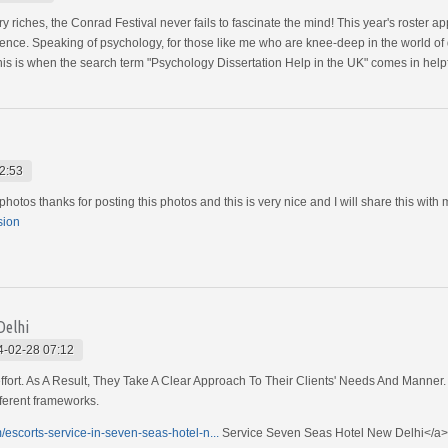
ry riches, the Conrad Festival never fails to fascinate the mind! This year's roster a
nce. Speaking of psychology, for those like me who are knee-deep in the world of di
is is when the search term "Psychology Dissertation Help in the UK" comes in helpf
2:53
photos thanks for posting this photos and this is very nice and I will share this with m
sion
Delhi
4-02-28 07:12
 effort. As A Result, They Take A Clear Approach To Their Clients' Needs And Mann
ifferent frameworks.
escorts-service-in-seven-seas-hotel-n...
Service Seven Seas Hotel New Delhi</a>