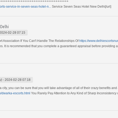
++++++++++++++++++++++++++++++++++++++
rts-service-in-seven-seas-hotel-n...
Service Seven Seas Hotel New Delhi[/url]
 Delhi
2024-02-28 07:15
rt Association If You Can't Handle The Relationships Of
https://www.delhiescortsnu
. It is recommended that you complete a guaranteed appraisal before providing assi
y)
-
2024-02-28 07:18
city, you can be sure that you will take advantage of all of their crazy benefits and
m/dwarka-escorts.html
You Rarely Pay Attention to Any Kind of Sharp Inconsistency