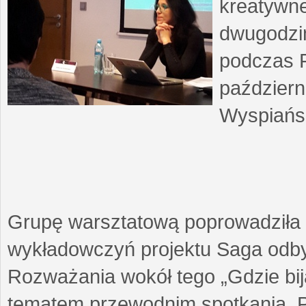
kreatywne
dwugodzin
podczas F
październ
Wyspiańsk
Grupę warsztatową poprowadziła 
wykładowczyń projektu Saga odby
Rozważania wokół tego „Gdzie biją
tematem przewodnim spotkania. 