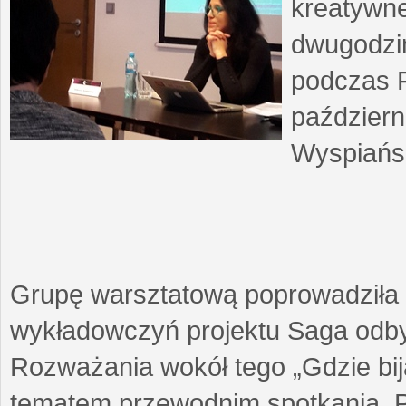
kreatywne
dwugodzin
podczas F
październ
Wyspiańsk
Grupę warsztatową poprowadziła 
wykładowczyń projektu Saga odby
Rozważania wokół tego „Gdzie biją
tematem przewodnim spotkania. 