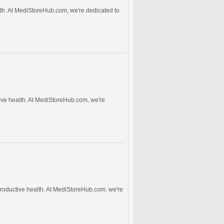
lth. At MediStoreHub.com, we're dedicated to
ive health. At MediStoreHub.com, we're
productive health. At MediStoreHub.com, we're