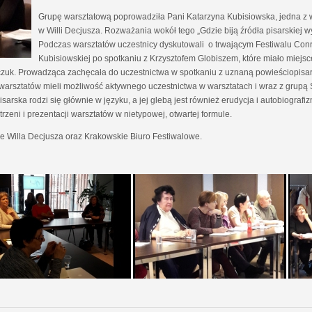
Grupę warsztatową poprowadziła Pani Katarzyna Kubisiowska, jedna z
w Willi Decjusza. Rozważania wokół tego „Gdzie biją źródła pisarskiej
Podczas warsztatów uczestnicy dyskutowali o trwającym Festiwalu Conr
Kubisiowskiej po spotkaniu z Krzysztofem Globiszem, które miało miejsc
czuk. Prowadząca zachęcała do uczestnictwa w spotkaniu z uznaną powieściopisark
h warsztatów mieli możliwość aktywnego uczestnictwa w warsztatach i wraz z grupą 
arska rodzi się głównie w języku, a jej glebą jest również erudycja i autobiografiz
zeni i prezentacji warsztatów w nietypowej, otwartej formule.
e Willa Decjusza oraz Krakowskie Biuro Festiwalowe.