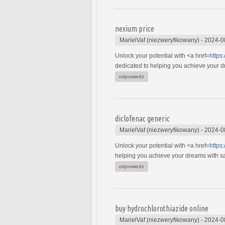
nexium price
MarielVaf (niezweryfikowany)
-
2024-0
Unlock your potential with <a href=
https
dedicated to helping you achieve your dre
odpowiedz
diclofenac generic
MarielVaf (niezweryfikowany)
-
2024-0
Unlock your potential with <a href=
https
helping you achieve your dreams with safe
odpowiedz
buy hydrochlorothiazide online
MarielVaf (niezweryfikowany)
-
2024-0