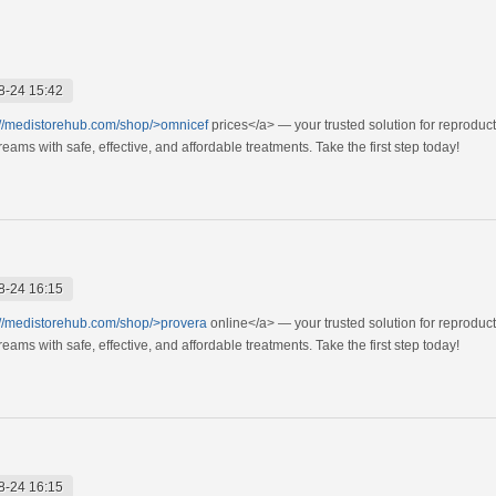
8-24 15:42
://medistorehub.com/shop/>omnicef
prices</a> — your trusted solution for reproduc
ams with safe, effective, and affordable treatments. Take the first step today!
8-24 16:15
://medistorehub.com/shop/>provera
online</a> — your trusted solution for reproduc
ams with safe, effective, and affordable treatments. Take the first step today!
8-24 16:15