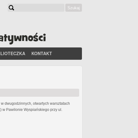
Szukaj
Formularz wyszukiwania
BLIOTECZKA
KONTAKT
li w dwugodzinnych, otwartych warsztatach
) w Pawilonie Wyspiańskiego przy ul.