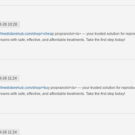
8-26 10:28
://medistorehub.com/shop/>cheap
propranolol</a> — your trusted solution for repr
ams with safe, effective, and affordable treatments. Take the first step today!
8-26 11:24
://medistorehub.com/shop/>buy
propranolol</a> — your trusted solution for reprodu
ams with safe, effective, and affordable treatments. Take the first step today!
8-26 11:24