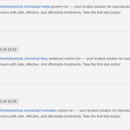
://medistorehub.com/shop/>zetia
generic</a> — your trusted solution for reproducti
ams with safe, effective, and affordable treatments. Take the first step today!
8-24 16:22
://medistorehub.com/shop/>buy
antabuse online</a> — your trusted solution for rep
ams with safe, effective, and affordable treatments. Take the first step today!
8-26 10:28
://medistorehub.com/shop/>nolvadex
online</a> — your trusted solution for reprod
ams with safe, effective, and affordable treatments. Take the first step today!