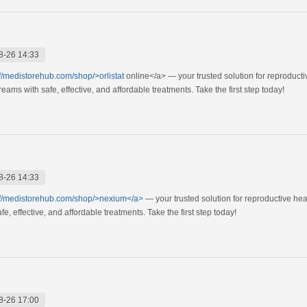
8-26 14:33
://medistorehub.com/shop/>orlistat
online</a> — your trusted solution for reproduct
ams with safe, effective, and affordable treatments. Take the first step today!
8-26 14:33
://medistorehub.com/shop/>nexium</a>
— your trusted solution for reproductive he
, effective, and affordable treatments. Take the first step today!
8-26 17:00