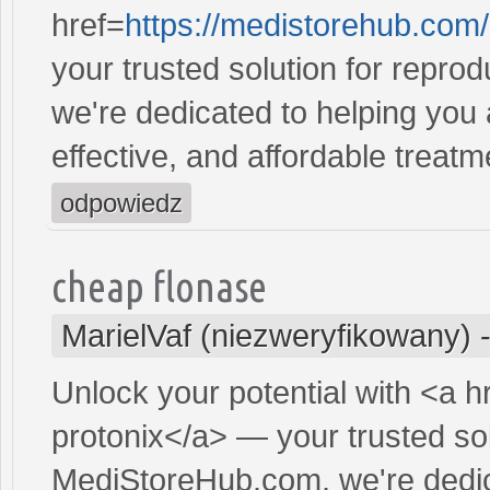
href=
https://medistorehub.com
your trusted solution for repro
we're dedicated to helping you
effective, and affordable treatm
odpowiedz
cheap flonase
MarielVaf (niezweryfikowany)
Unlock your potential with <a h
protonix</a> — your trusted sol
MediStoreHub.com, we're dedic