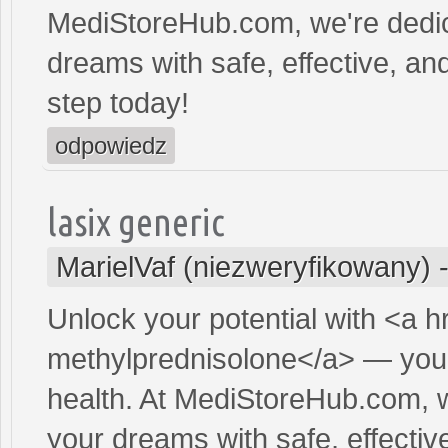
MediStoreHub.com, we're dedic
dreams with safe, effective, and
step today!
odpowiedz
lasix generic
MarielVaf (niezweryfikowany)
Unlock your potential with <a h
methylprednisolone</a> — your 
health. At MediStoreHub.com, w
your dreams with safe, effectiv