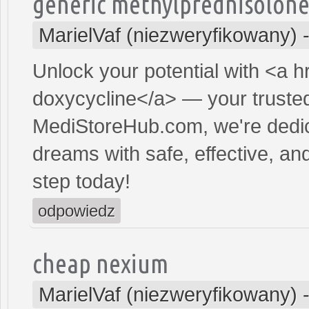
generic methylprednisolon
MarielVaf (niezweryfikowany)
Unlock your potential with <a h
doxycycline</a> — your trusted 
MediStoreHub.com, we're dedic
dreams with safe, effective, and
step today!
odpowiedz
cheap nexium
MarielVaf (niezweryfikowany)