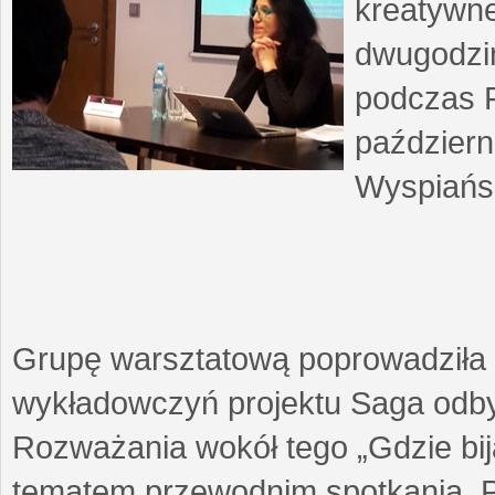
kreatywne
dwugodzin
podczas F
październ
Wyspiańsk
Grupę warsztatową poprowadziła 
wykładowczyń projektu Saga odby
Rozważania wokół tego „Gdzie biją
tematem przewodnim spotkania. 