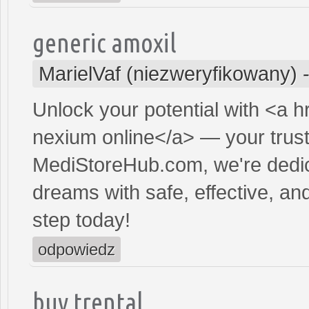
generic amoxil
MarielVaf (niezweryfikowany)
Unlock your potential with <a h
nexium online</a> — your truste
MediStoreHub.com, we're dedic
dreams with safe, effective, and
step today!
odpowiedz
buy trental