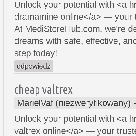
Unlock your potential with <a h
dramamine online</a> — your tr
At MediStoreHub.com, we're de
dreams with safe, effective, and
step today!
odpowiedz
cheap valtrex
MarielVaf (niezweryfikowany)
Unlock your potential with <a h
valtrex online</a> — your truste