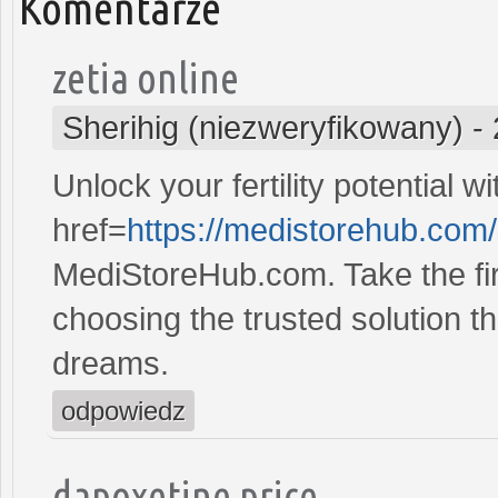
Komentarze
zetia online
Sherihig (niezweryfikowany)
-
Unlock your fertility potential w
href=
https://medistorehub.com
MediStoreHub.com. Take the firs
choosing the trusted solution tha
dreams.
odpowiedz
dapoxetine price