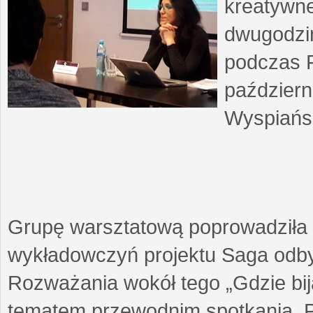
kreatywne
dwugodzin
podczas F
październ
Wyspiańsk
Grupę warsztatową poprowadziła 
wykładowczyń projektu Saga odby
Rozważania wokół tego „Gdzie biją
tematem przewodnim spotkania. 