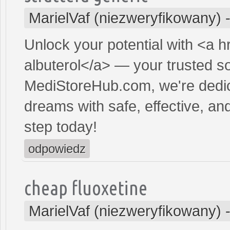
MarielVaf (niezweryfikowany)
Unlock your potential with <a h
albuterol</a> — your trusted sol
MediStoreHub.com, we're dedic
dreams with safe, effective, and
step today!
odpowiedz
cheap fluoxetine
MarielVaf (niezweryfikowany)