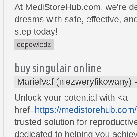
At MediStoreHub.com, we're de
dreams with safe, effective, and
step today!
odpowiedz
buy singulair online
MarielVaf (niezweryfikowany)
Unlock your potential with <a
href=
https://medistorehub.com/
trusted solution for reproducti
dedicated to helping you achiev