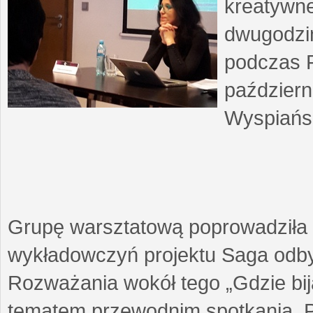
kreatywne
dwugodzin
podczas F
październ
Wyspiańsk
Grupę warsztatową poprowadziła 
wykładowczyń projektu Saga odby
Rozważania wokół tego „Gdzie biją
tematem przewodnim spotkania. 