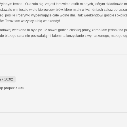
żyłabym tematu. Okazało się, że jest tam wiele osób młodych, którym dziadkowie m
wało w mieście wielu kierowców tirów, które miały w tych dniach zakaz poruszania 
eg, posiłki i rozrywki wypełniające całe wolne dni. I tak weekendowi goście i okoli
w. Teraz tam wszyscy lubią weekendy!
awodowej weekend to było po 12 nawet godzin ciężkiej pracy, zarobiłam jednak na p
do białego rana nie pozwalają mi latem na korzystanie z wymarzonego, małego ogród
27 16:02
p propecia</a>