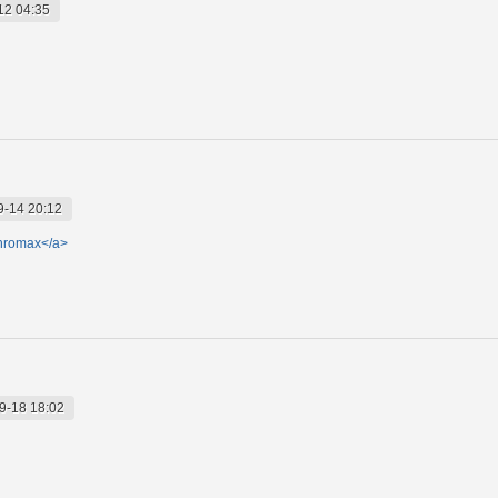
12 04:35
9-14 20:12
thromax</a>
9-18 18:02