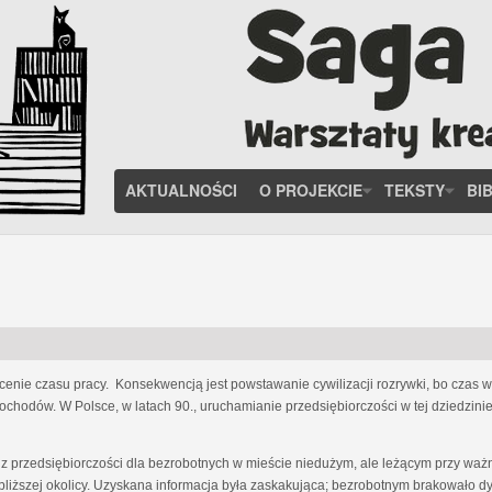
AKTUALNOŚCI
O PROJEKCIE
TEKSTY
BI
enie czasu pracy. Konsekwencją jest powstawanie cywilizacji rozrywki, bo czas w
chodów. W Polsce, w latach 90., uruchamianie przedsiębiorczości w tej dziedzin
 z przedsiębiorczości dla bezrobotnych w mieście niedużym, ale leżącym przy wa
ajbliższej okolicy. Uzyskana informacja była zaskakująca; bezrobotnym brakowało 