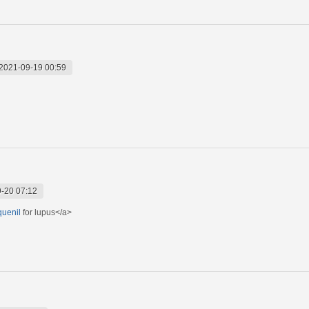
2021-09-19 00:59
-20 07:12
quenil
for lupus</a>