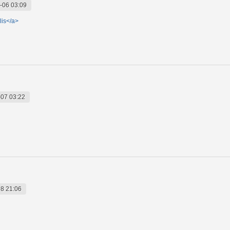
-06 03:09
lis</a>
07 03:22
8 21:06