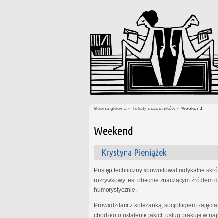
Strona główna
»
Teksty uczestników
» Weekend
Jesteś tutaj
Weekend
Krystyna Pieniążek
Postęp techniczny spowodował radykalne skróc
rozrywkowy jest obecnie znaczącym źródłem do
humorystycznie.
Prowadziłam z koleżanką, socjologiem zajęcia
chodziło o ustalenie jakich usług brakuje w n