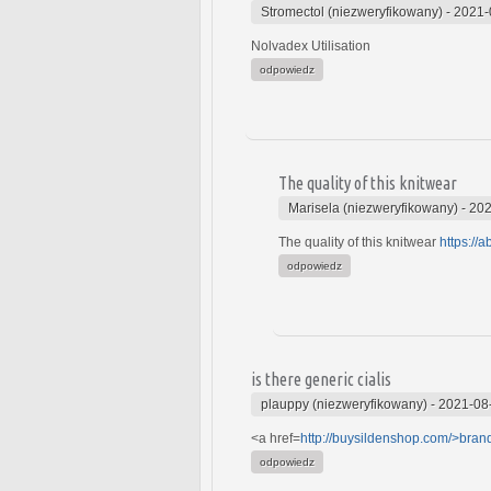
Stromectol (niezweryfikowany)
-
2021-
Nolvadex Utilisation
odpowiedz
The quality of this knitwear
Marisela (niezweryfikowany)
-
202
The quality of this knitwear
https://
odpowiedz
is there generic cialis
plauppy (niezweryfikowany)
-
2021-08
<a href=
http://buysildenshop.com/>bran
odpowiedz