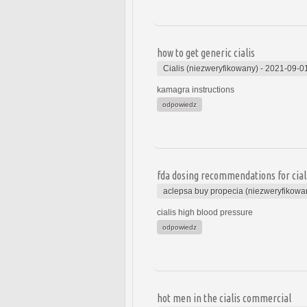
how to get generic cialis
Cialis (niezweryfikowany)
-
2021-09-0
kamagra instructions
odpowiedz
fda dosing recommendations for cial
aclepsa buy propecia (niezweryfikowa
cialis high blood pressure
odpowiedz
hot men in the cialis commercial