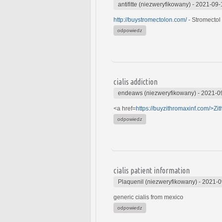
antifitte (niezweryfikowany)
-
2021-09-
http://buystromectolon.com/
- Stromectol
odpowiedz
cialis addiction
endeaws (niezweryfikowany)
-
2021-0
<a href=
https://buyzithromaxinf.com/>Zi
odpowiedz
cialis patient information
Plaquenil (niezweryfikowany)
-
2021-0
generic cialis from mexico
odpowiedz