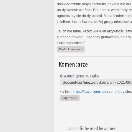
doświadczenie mojej partnerki, pewnie nie drą
na dyskotekę właśnie. Ponadto w weekendy zosta
ograniczały się do dyskoteki. Musieli mieć nocl
źródłem dochodów dla dużej grupy mieszkańcó
Ja ich nie lubię. Przez wiele lat aktywności z
z innego powodu. Zapachy grillowania, hałasy 
lubię najbardziej”.
Dodaj komentarz
Komentarze
discount generic cialis
SoocugNug (niezweryfikowany)
-
2021-08-
<a href=
https://buypropeciaon.com/>buy
chea
odpowiedz
can cialis be used by women