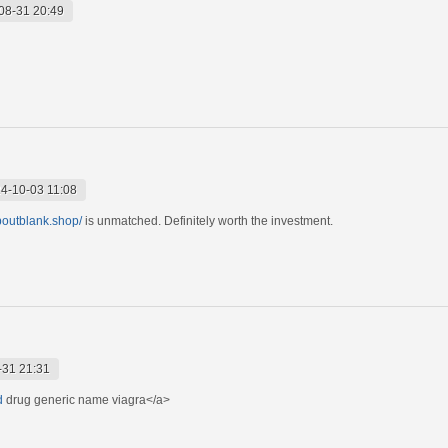
08-31 20:49
4-10-03 11:08
aboutblank.shop/
is unmatched. Definitely worth the investment.
-31 21:31
d
drug generic name viagra</a>