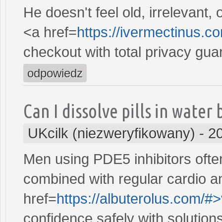
He doesn't feel old, irrelevant
<a href=
https://ivermectinus.c
checkout with total privacy gua
odpowiedz
Can I dissolve pills in wate
UKcilk (niezweryfikowany)
-
2
Men using PDE5 inhibitors ofte
combined with regular cardio a
href=
https://albuterolus.com/#>
confidence safely with solutions