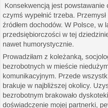
Konsekwencją jest powstawanie cy
czymś wypełnić trzeba. Przemysł
źródłem dochodów. W Polsce, w l
przedsiębiorczości w tej dziedzin
nawet humorystycznie.
Prowadziłam z koleżanką, socjolog
bezrobotnych w mieście niedużym
komunikacyjnym. Przede wszystkim
brakuje w najbliższej okolicy. Uz
bezrobotnym brakowało dyskotek
doświadczenie mojej partnerki, p