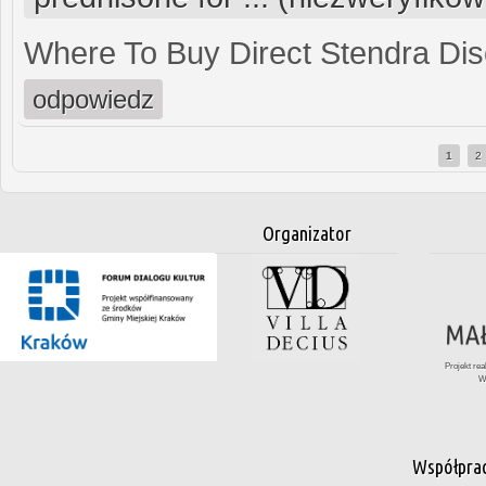
Where To Buy Direct Stendra Di
odpowiedz
1
2
Strony
Organizator
Projekt re
W
Współpra