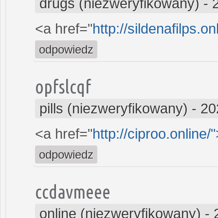
drugs (niezweryfikowany)
-
<a href="
http://sildenafilps.o
odpowiedz
opfslcqf
pills (niezweryfikowany)
-
20
<a href="
http://ciproo.online/
odpowiedz
ccdavmeee
online (niezweryfikowany)
-