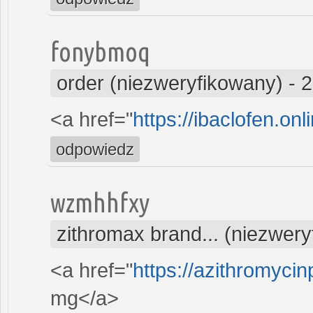
fonybmoq
order (niezweryfikowany)
-
2
<a href="
https://ibaclofen.onl
odpowiedz
wzmhhfxy
zithromax brand... (niezwer
<a href="
https://azithromycin
mg</a>