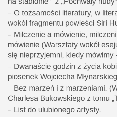
na stadionie” z „Pochwały nudy”
O tożsamości literatury, w liter
wokół fragmentu powieści Siri H
Milczenie a mówienie, milczeni
mówienie (Warsztaty wokół esej
się nieprzyjemni, kiedy mówimy - 
Dwanaście godzin z życia kobi
piosenek Wojciecha Młynarskie
Bez marzeń i z marzeniami. (
Charlesa Bukowskiego z tomu „T
List do ulubionego artysty.