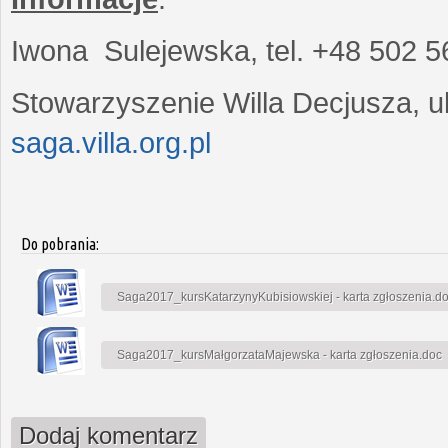
Iwona Sulejewska, tel. +48 502 5
Stowarzyszenie Willa Decjusza, ul
saga.villa.org.pl
Do pobrania:
Saga2017_kursKatarzynyKubisiowskiej - karta zgłoszenia.d
Saga2017_kursMałgorzataMajewska - karta zgłoszenia.doc
Dodaj komentarz