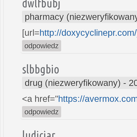
dwlfbubj
pharmacy (niezweryfikowan
[url=
http://doxycyclinepr.com
odpowiedz
slbbgbio
drug (niezweryfikowany)
-
2
<a href="
https://avermox.co
odpowiedz
ludiciar