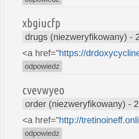
xbgiucfp
drugs (niezweryfikowany)
-
<a href="
https://drdoxycyclin
odpowiedz
cvevwyeo
order (niezweryfikowany)
-
2
<a href="
http://tretinoineff.onl
odpowiedz