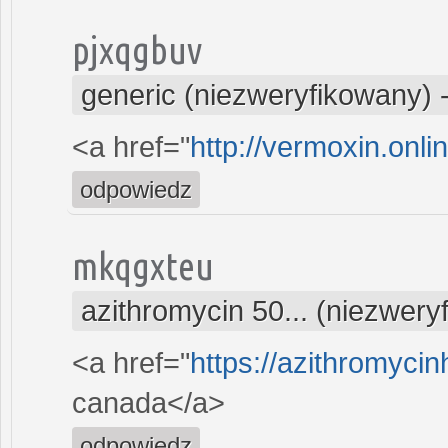
pjxqgbuv
generic (niezweryfikowany)
<a href="
http://vermoxin.onl
odpowiedz
mkqgxteu
azithromycin 50... (niezwery
<a href="
https://azithromyci
canada</a>
odpowiedz