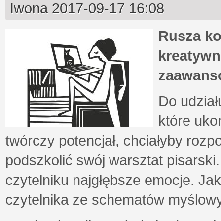
Iwona
2017-09-17 16:08
Rusza ko
kreatywn
zaawans
Do udział
które uko
twórczy potencjał, chciałyby roz
podszkolić swój warsztat pisarski
czytelniku najgłębsze emocje. Ja
czytelnika ze schematów myślow