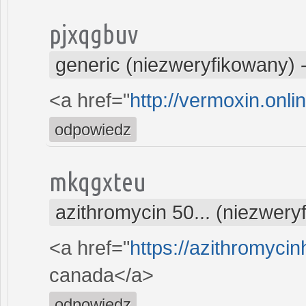
pjxqgbuv
generic (niezweryfikowany)
<a href="
http://vermoxin.onl
odpowiedz
mkqgxteu
azithromycin 50... (niezwery
<a href="
https://azithromyci
canada</a>
odpowiedz