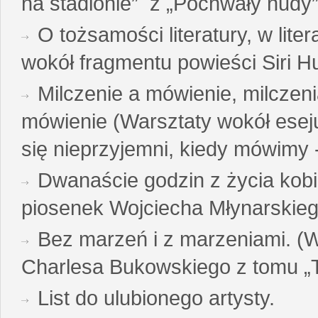
na stadionie” z „Pochwały nudy”
O tożsamości literatury, w liter
wokół fragmentu powieści Siri H
Milczenie a mówienie, milczeni
mówienie (Warsztaty wokół esej
się nieprzyjemni, kiedy mówimy - 
Dwanaście godzin z życia kobi
piosenek Wojciecha Młynarskie
Bez marzeń i z marzeniami. (
Charlesa Bukowskiego z tomu „T
List do ulubionego artysty.