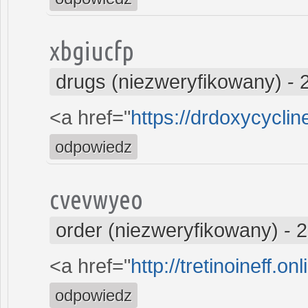
xbgiucfp
drugs (niezweryfikowany)
-
<a href="
https://drdoxycyclin
odpowiedz
cvevwyeo
order (niezweryfikowany)
-
2
<a href="
http://tretinoineff.onl
odpowiedz