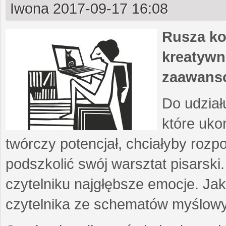
Iwona
2017-09-17 16:08
Rusza ko
kreatywn
zaawans
Do udział
które uko
twórczy potencjał, chciałyby roz
podszkolić swój warsztat pisarski
czytelniku najgłębsze emocje. Ja
czytelnika ze schematów myślow