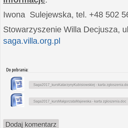
Iwona Sulejewska, tel. +48 502 5
Stowarzyszenie Willa Decjusza, ul
saga.villa.org.pl
Do pobrania:
Saga2017_kursKatarzynyKubisiowskiej - karta zgłoszenia.d
Saga2017_kursMałgorzataMajewska - karta zgłoszenia.doc
Dodaj komentarz