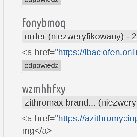
fonybmoq
order (niezweryfikowany)
-
2
<a href="
https://ibaclofen.onl
odpowiedz
wzmhhfxy
zithromax brand... (niezwer
<a href="
https://azithromycin
mg</a>