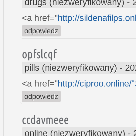
drugs (niezweryfikowany)
-
<a href="
http://sildenafilps.o
odpowiedz
opfslcqf
pills (niezweryfikowany)
-
20
<a href="
http://ciproo.online/
odpowiedz
ccdavmeee
online (niezweryfikowany)
-