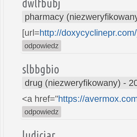
dwlfbubj
pharmacy (niezweryfikowan
[url=
http://doxycyclinepr.com
odpowiedz
slbbgbio
drug (niezweryfikowany)
-
2
<a href="
https://avermox.co
odpowiedz
ludiciar