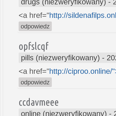
drugs (niezweryfikowany)
-
<a href="
http://sildenafilps.o
odpowiedz
opfslcqf
pills (niezweryfikowany)
-
20
<a href="
http://ciproo.online/
odpowiedz
ccdavmeee
online (niezweryfikowany)
-