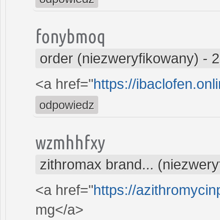
fonybmoq
order (niezweryfikowany)
-
2
<a href="
https://ibaclofen.onl
odpowiedz
wzmhhfxy
zithromax brand... (niezwer
<a href="
https://azithromycin
mg</a>