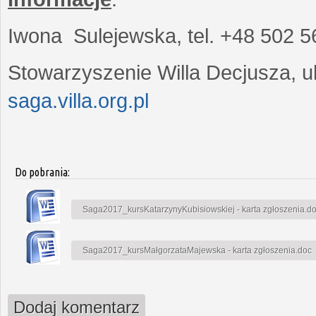
Iwona Sulejewska, tel. +48 502 5
Stowarzyszenie Willa Decjusza, ul
saga.villa.org.pl
Do pobrania:
Saga2017_kursKatarzynyKubisiowskiej - karta zgłoszenia.d
Saga2017_kursMałgorzataMajewska - karta zgłoszenia.doc
Dodaj komentarz