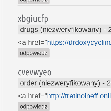
xbgiucfp
drugs (niezweryfikowany)
-
<a href="
https://drdoxycyclin
odpowiedz
cvevwyeo
order (niezweryfikowany)
-
2
<a href="
http://tretinoineff.onl
odpowiedz