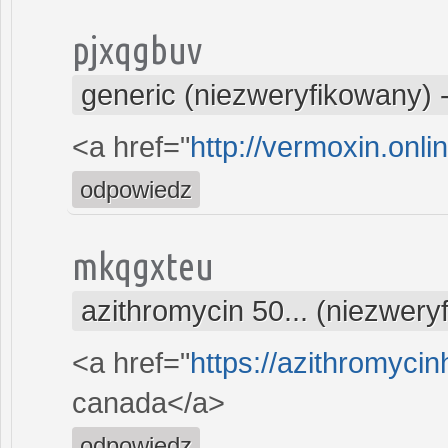
pjxqgbuv
generic (niezweryfikowany)
<a href="
http://vermoxin.onl
odpowiedz
mkqgxteu
azithromycin 50... (niezwery
<a href="
https://azithromyci
canada</a>
odpowiedz