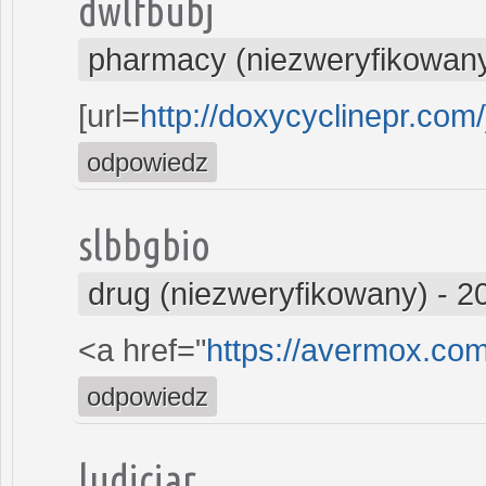
dwlfbubj
pharmacy (niezweryfikowan
[url=
http://doxycyclinepr.com
odpowiedz
slbbgbio
drug (niezweryfikowany)
-
2
<a href="
https://avermox.co
odpowiedz
ludiciar