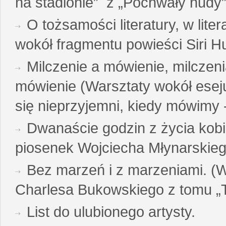
na stadionie” z „Pochwały nudy”
O tożsamości literatury, w liter
wokół fragmentu powieści Siri H
Milczenie a mówienie, milczeni
mówienie (Warsztaty wokół esej
się nieprzyjemni, kiedy mówimy - 
Dwanaście godzin z życia kobi
piosenek Wojciecha Młynarskie
Bez marzeń i z marzeniami. (
Charlesa Bukowskiego z tomu „T
List do ulubionego artysty.