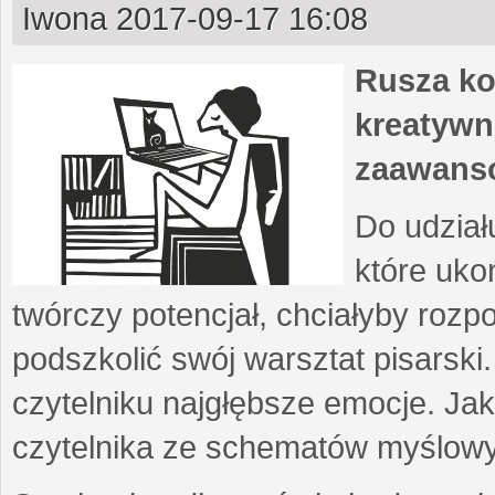
Iwona
2017-09-17 16:08
Rusza ko
kreatywn
zaawans
Do udział
które uko
twórczy potencjał, chciałyby roz
podszkolić swój warsztat pisarski
czytelniku najgłębsze emocje. Ja
czytelnika ze schematów myślow