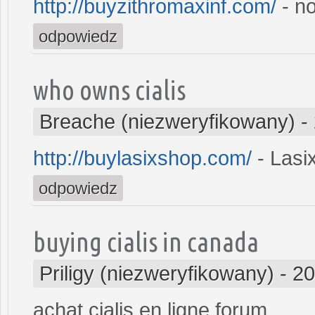
http://buyzithromaxinf.com/
- no
odpowiedz
who owns cialis
Breache (niezweryfikowany)
-
http://buylasixshop.com/
- Lasi
odpowiedz
buying cialis in canada
Priligy (niezweryfikowany)
-
20
achat cialis en ligne forum