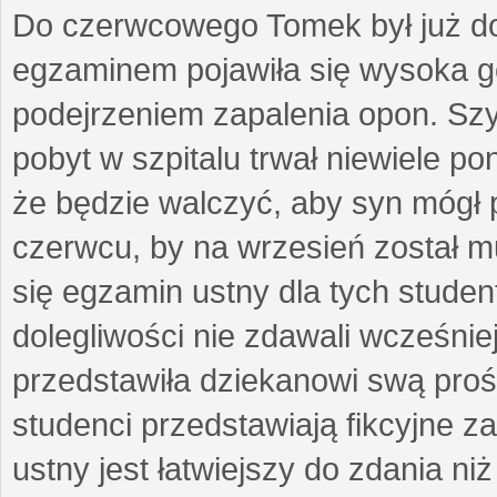
Do czerwcowego Tomek był już do
egzaminem pojawiła się wysoka gor
podejrzeniem zapalenia opon. Sz
pobyt w szpitalu trwał niewiele p
że będzie walczyć, aby syn mógł 
czerwcu, by na wrzesień został mu
się egzamin ustny dla tych stude
dolegliwości nie zdawali wcześni
przedstawiła dziekanowi swą prośbę
studenci przedstawiają fikcyjne 
ustny jest łatwiejszy do zdania n