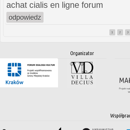
achat cialis en ligne forum
odpowiedz
1
2
3
Strony
Organizator
Projekt re
W
Współpra