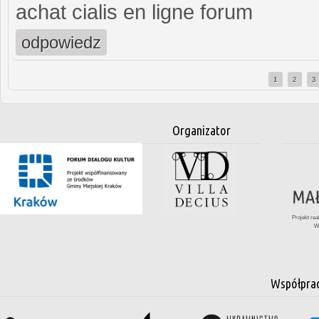
achat cialis en ligne forum
odpowiedz
1
2
3
Strony
Organizator
Projekt re
W
Współpra