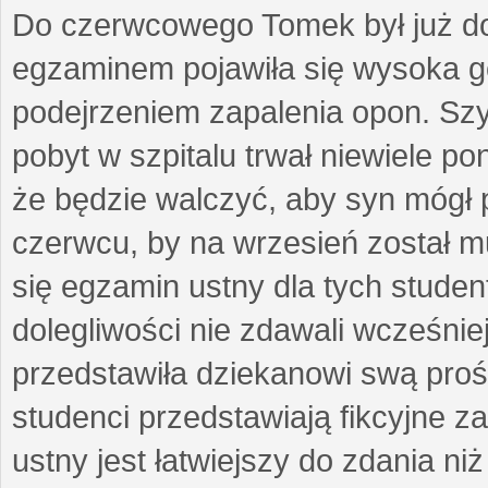
Do czerwcowego Tomek był już do
egzaminem pojawiła się wysoka gor
podejrzeniem zapalenia opon. Sz
pobyt w szpitalu trwał niewiele p
że będzie walczyć, aby syn mógł 
czerwcu, by na wrzesień został mu
się egzamin ustny dla tych stude
dolegliwości nie zdawali wcześni
przedstawiła dziekanowi swą prośbę
studenci przedstawiają fikcyjne 
ustny jest łatwiejszy do zdania n