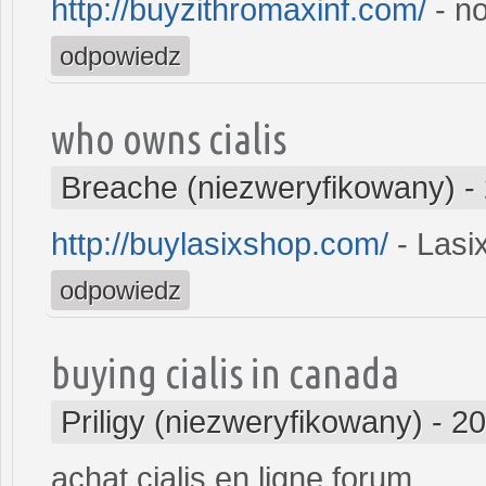
http://buyzithromaxinf.com/
- no
odpowiedz
who owns cialis
Breache (niezweryfikowany)
-
http://buylasixshop.com/
- Lasi
odpowiedz
buying cialis in canada
Priligy (niezweryfikowany)
-
20
achat cialis en ligne forum