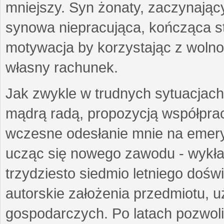
mniejszy. Syn żonaty, zaczynający
synowa niepracująca, kończąca st
motywacja by korzystając z woln
własny rachunek.
Jak zwykle w trudnych sytuacjach 
mądrą radą, propozycją współprac
wczesne odesłanie mnie na emeryt
ucząc się nowego zawodu - wykł
trzydziesto siedmio letniego doś
autorskie założenia przedmiotu,
gospodarczych. Po latach pozwoli