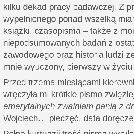
kilku dekad pracy badawczej. Z 
wypełnionego ponad wszelką miarę
książki, czasopisma – także z mo
niepodsumowanych badań z ostatni
zawodowego oraz historia ludzi ze
mnie wyuczony, pierwszy w życiu 
Przed trzema miesiącami kierownic
wręczyła mi krótkie pismo zwięzłej
emerytalnych zwalniam panią z dn
Wojciech… pieczęć, data doręcze
Pełna kurtuazji treść pisma wyrył