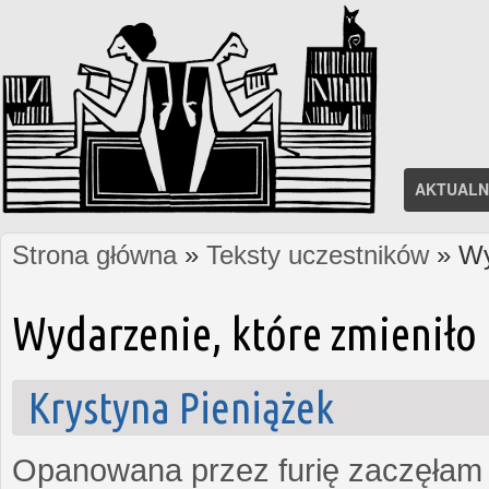
AKTUALN
Strona główna
»
Teksty uczestników
» Wy
Jesteś tutaj
Wydarzenie, które zmieniło 
Krystyna Pieniążek
Opanowana przez furię zaczęłam