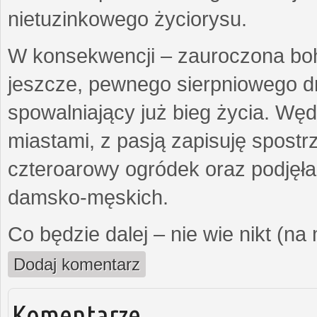
nietuzinkowego życiorysu.
W konsekwencji – zauroczona bo
jeszcze, pewnego sierpniowego d
spowalniający już bieg życia. Wę
miastami, z pasją zapisuję spost
czteroarowy ogródek oraz podjęł
damsko-męskich.
Co będzie dalej – nie wie nikt (na
Dodaj komentarz
Komentarze