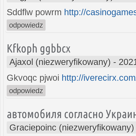
Sddflw powrm
http://casinogame
odpowiedz
Kfkoph ggbbcx
Ajaxol (niezweryfikowany)
-
2021
Gkvoqc pjwoi
http://iverecirx.com
odpowiedz
автомобиля согласно Украин
Graciepoinc (niezweryfikowany)