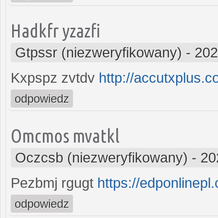
Hadkfr yzazfi
Gtpssr (niezweryfikowany)
-
202
Kxpspz zvtdv
http://accutxplus.c
odpowiedz
Omcmos mvatkl
Oczcsb (niezweryfikowany)
-
20
Pezbmj rgugt
https://edponlinepl
odpowiedz