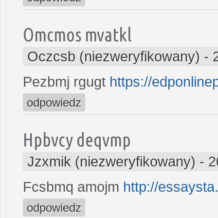
Omcmos mvatkl
Oczcsb (niezweryfikowany)
-
Pezbmj rgugt
https://edponline
odpowiedz
Hpbvcy deqvmp
Jzxmik (niezweryfikowany)
-
2
Fcsbmq amojm
http://essaysta
odpowiedz