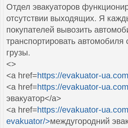
Отдел эвакуаторов функционир
отсутствии выходящих. Я кажд
покупателей вывозить автомоб
транспортировать автомобиля 
грузы.
<>
<a href=
https://evakuator-ua.com
<a href=
https://evakuator-ua.com
эвакуатор</a>
<a href=
https://evakuator-ua.co
evakuator/>
междугородний эвак