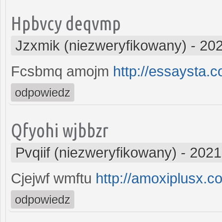
Hpbvcy deqvmp
Jzxmik (niezweryfikowany)
-
202
Fcsbmq amojm
http://essaysta.
odpowiedz
Qfyohi wjbbzr
Pvqiif (niezweryfikowany)
-
2021
Cjejwf wmftu
http://amoxiplusx.c
odpowiedz