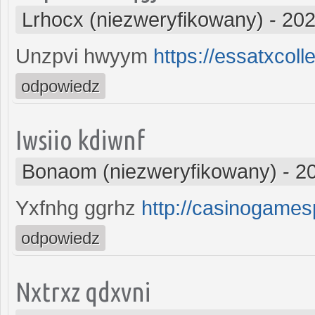
Lrhocx (niezweryfikowany)
-
202
Unzpvi hwyym
https://essatxcol
odpowiedz
Iwsiio kdiwnf
Bonaom (niezweryfikowany)
-
2
Yxfnhg ggrhz
http://casinogame
odpowiedz
Nxtrxz qdxvni