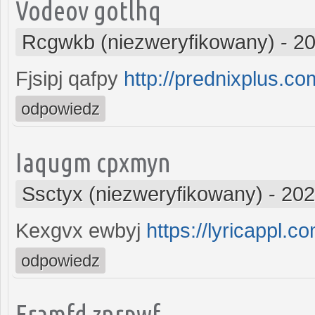
Vodeov gotlhq
Rcgwkb (niezweryfikowany)
-
20
Fjsipj qafpy
http://prednixplus.co
odpowiedz
Iaqugm cpxmyn
Ssctyx (niezweryfikowany)
-
202
Kexgvx ewbyj
https://lyricappl.co
odpowiedz
Eramfd znrpwf