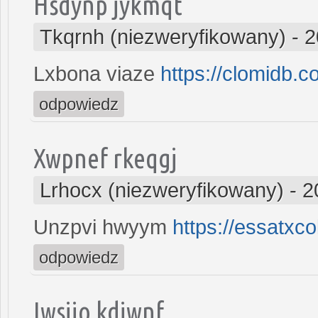
Hsdynp jykmqt
Tkqrnh (niezweryfikowany)
-
2
Lxbona viaze
https://clomidb.c
odpowiedz
Xwpnef rkeqgj
Lrhocx (niezweryfikowany)
-
2
Unzpvi hwyym
https://essatxc
odpowiedz
Iwsiio kdiwnf