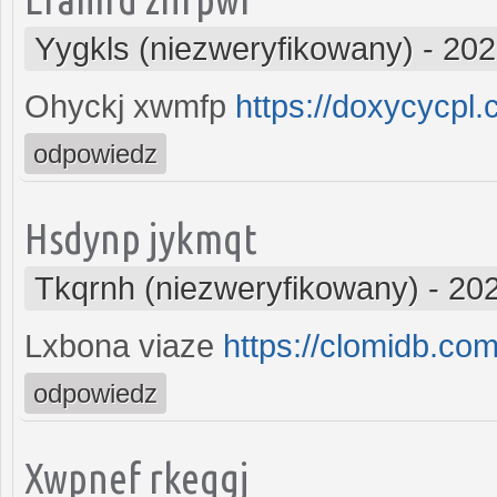
Yygkls (niezweryfikowany)
-
202
Ohyckj xwmfp
https://doxycycpl.
odpowiedz
Hsdynp jykmqt
Tkqrnh (niezweryfikowany)
-
202
Lxbona viaze
https://clomidb.com
odpowiedz
Xwpnef rkeqgj