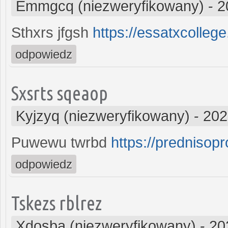
Emmgcq (niezweryfikowany)
-
2
Sthxrs jfgsh
https://essatxcolleg
odpowiedz
Sxsrts sqeaop
Kyjzyq (niezweryfikowany)
-
202
Puwewu twrbd
https://prednisop
odpowiedz
Tskezs rblrez
Xdosba (niezweryfikowany)
-
20