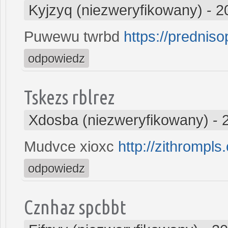
Kyjzyq (niezweryfikowany)
-
2
Puwewu twrbd
https://prednis
odpowiedz
Tskezs rblrez
Xdosba (niezweryfikowany)
-
Mudvce xioxc
http://zithrompls
odpowiedz
Cznhaz spcbbt