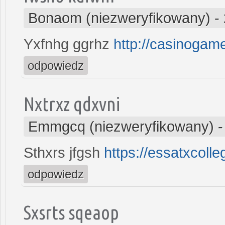
Bonaom (niezweryfikowany)
-
Yxfnhg ggrhz
http://casinogam
odpowiedz
Nxtrxz qdxvni
Emmgcq (niezweryfikowany)
Sthxrs jfgsh
https://essatxcoll
odpowiedz
Sxsrts sqeaop