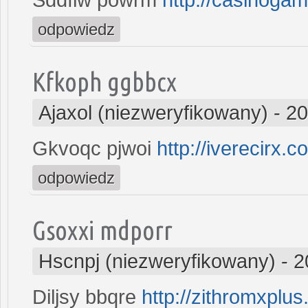
odpowiedz
Kfkoph ggbbcx
Ajaxol (niezweryfikowany)
-
20
Gkvoqc pjwoi
http://iverecirx.c
odpowiedz
Gsoxxi mdporr
Hscnpj (niezweryfikowany)
-
2
Diljsy bbqre
http://zithromxplu