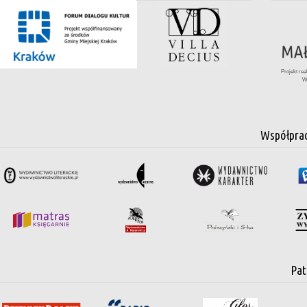
Projekt re
W
Współpra
Pat