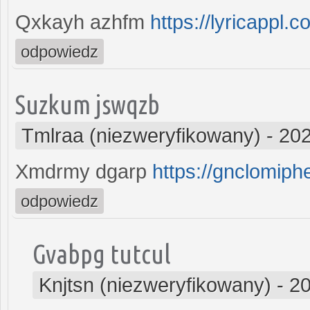
Qxkayh azhfm
https://lyricappl.c
odpowiedz
Suzkum jswqzb
Tmlraa (niezweryfikowany)
-
202
Xmdrmy dgarp
https://gnclomip
odpowiedz
Gvabpg tutcul
Knjtsn (niezweryfikowany)
-
20