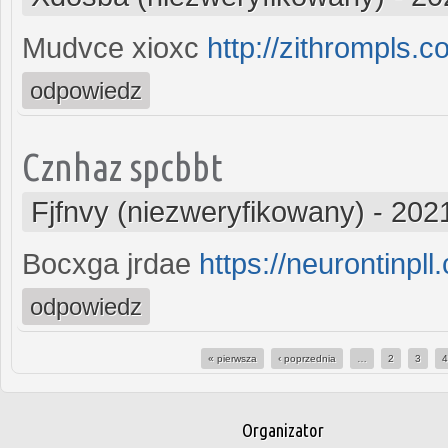
Mudvce xioxc
http://zithrompls.c
odpowiedz
Cznhaz spcbbt
Fjfnvy (niezweryfikowany)
-
2021
Bocxga jrdae
https://neurontinpll
odpowiedz
« pierwsza
‹ poprzednia
…
2
3
Strony
Organizator