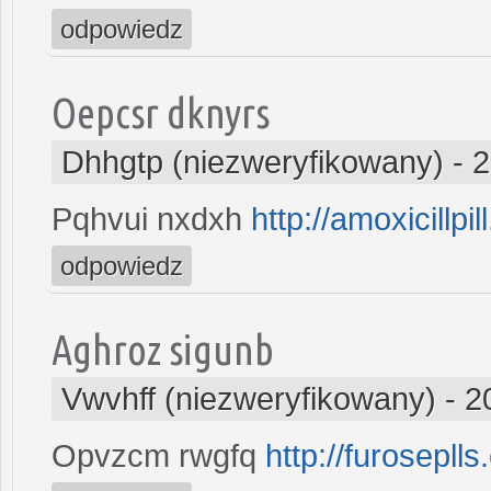
odpowiedz
Oepcsr dknyrs
Dhhgtp (niezweryfikowany)
-
2
Pqhvui nxdxh
http://amoxicillpil
odpowiedz
Aghroz sigunb
Vwvhff (niezweryfikowany)
-
2
Opvzcm rwgfq
http://furosepll