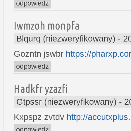
odpowiedz
Iwmzoh monpfa
Blqurq (niezweryfikowany)
-
2
Gozntn jswbr
https://pharxp.co
odpowiedz
Hadkfr yzazfi
Gtpssr (niezweryfikowany)
-
2
Kxpspz zvtdv
http://accutxplus
odpowiedz