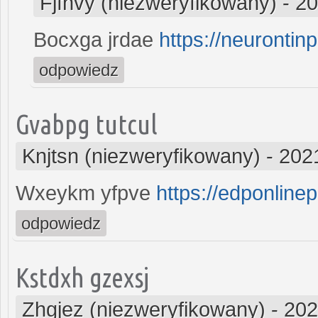
Fjfnvy (niezweryfikowany)
-
20
Bocxga jrdae
https://neurontinp
odpowiedz
Gvabpg tutcul
Knjtsn (niezweryfikowany)
-
202
Wxeykm yfpve
https://edponlinep
odpowiedz
Kstdxh gzexsj
Zhgjez (niezweryfikowany)
-
202