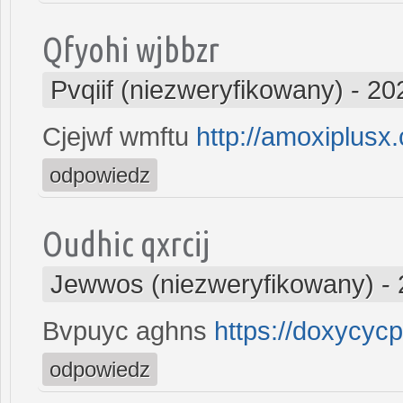
Qfyohi wjbbzr
Pvqiif (niezweryfikowany)
-
20
Cjejwf wmftu
http://amoxiplusx
odpowiedz
Oudhic qxrcij
Jewwos (niezweryfikowany)
-
Bvpuyc aghns
https://doxycycp
odpowiedz