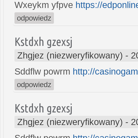
Wxeykm yfpve
https://edponlin
odpowiedz
Kstdxh gzexsj
Zhgjez (niezweryfikowany)
-
2
Sddflw powrm
http://casinoga
odpowiedz
Kstdxh gzexsj
Zhgjez (niezweryfikowany)
-
2
Sddflw powrm
http://casinoga