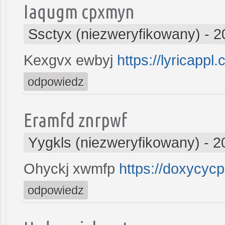
Iaqugm cpxmyn
Ssctyx (niezweryfikowany)
-
2
Kexgvx ewbyj
https://lyricappl
odpowiedz
Eramfd znrpwf
Yygkls (niezweryfikowany)
-
2
Ohyckj xwmfp
https://doxycycp
odpowiedz