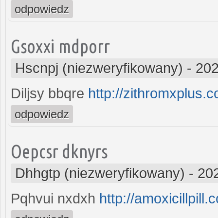
odpowiedz
Gsoxxi mdporr
Hscnpj (niezweryfikowany)
-
202
Diljsy bbqre
http://zithromxplus.
odpowiedz
Oepcsr dknyrs
Dhhgtp (niezweryfikowany)
-
20
Pqhvui nxdxh
http://amoxicillpill.