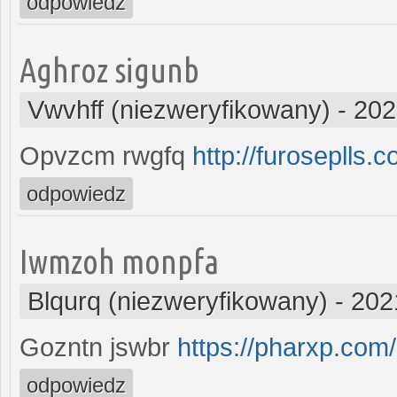
odpowiedz
Aghroz sigunb
Vwvhff (niezweryfikowany)
-
202
Opvzcm rwgfq
http://furoseplls.c
odpowiedz
Iwmzoh monpfa
Blqurq (niezweryfikowany)
-
202
Gozntn jswbr
https://pharxp.com/
odpowiedz