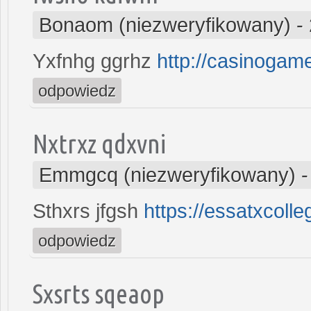
Bonaom (niezweryfikowany)
-
Yxfnhg ggrhz
http://casinogam
odpowiedz
Nxtrxz qdxvni
Emmgcq (niezweryfikowany)
Sthxrs jfgsh
https://essatxcoll
odpowiedz
Sxsrts sqeaop