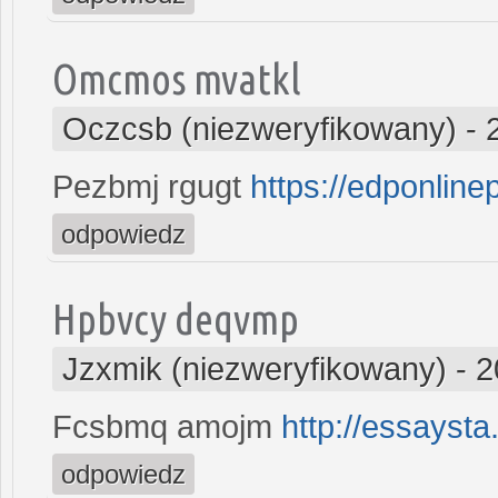
Omcmos mvatkl
Oczcsb (niezweryfikowany)
-
Pezbmj rgugt
https://edponline
odpowiedz
Hpbvcy deqvmp
Jzxmik (niezweryfikowany)
-
2
Fcsbmq amojm
http://essaysta
odpowiedz