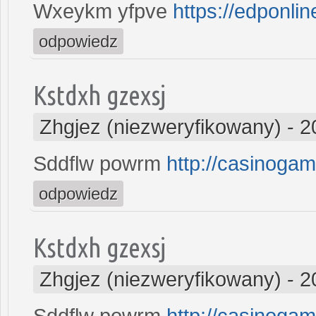
Wxeykm yfpve
https://edponlin
odpowiedz
Kstdxh gzexsj
Zhgjez (niezweryfikowany)
-
2
Sddflw powrm
http://casinoga
odpowiedz
Kstdxh gzexsj
Zhgjez (niezweryfikowany)
-
2
Sddflw powrm
http://casinoga