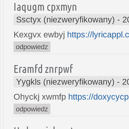
Iaqugm cpxmyn
Ssctyx (niezweryfikowany)
-
2
Kexgvx ewbyj
https://lyricappl
odpowiedz
Eramfd znrpwf
Yygkls (niezweryfikowany)
-
2
Ohyckj xwmfp
https://doxycycp
odpowiedz