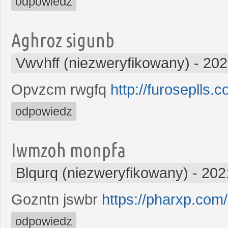
odpowiedz
Aghroz sigunb
Vwvhff (niezweryfikowany)
-
202
Opvzcm rwgfq
http://furoseplls.c
odpowiedz
Iwmzoh monpfa
Blqurq (niezweryfikowany)
-
202
Gozntn jswbr
https://pharxp.com/
odpowiedz