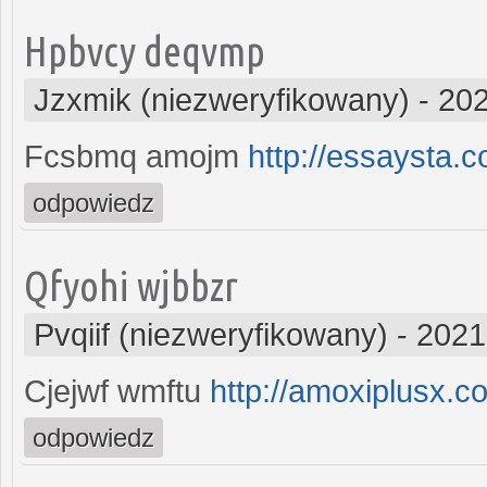
Hpbvcy deqvmp
Jzxmik (niezweryfikowany)
-
202
Fcsbmq amojm
http://essaysta.
odpowiedz
Qfyohi wjbbzr
Pvqiif (niezweryfikowany)
-
2021
Cjejwf wmftu
http://amoxiplusx.c
odpowiedz