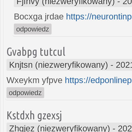
Fjfnvy (niezweryfikowany)
-
20
Bocxga jrdae
https://neurontinp
odpowiedz
Gvabpg tutcul
Knjtsn (niezweryfikowany)
-
202
Wxeykm yfpve
https://edponlinep
odpowiedz
Kstdxh gzexsj
Zhgjez (niezweryfikowany)
-
202