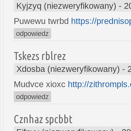
Kyjzyq (niezweryfikowany)
-
2
Puwewu twrbd
https://prednis
odpowiedz
Tskezs rblrez
Xdosba (niezweryfikowany)
-
Mudvce xioxc
http://zithrompls
odpowiedz
Cznhaz spcbbt