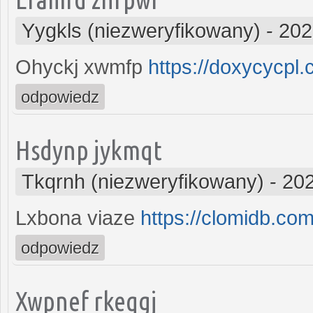
Yygkls (niezweryfikowany)
-
202
Ohyckj xwmfp
https://doxycycpl.
odpowiedz
Hsdynp jykmqt
Tkqrnh (niezweryfikowany)
-
202
Lxbona viaze
https://clomidb.com
odpowiedz
Xwpnef rkeqgj