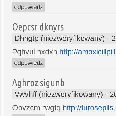
odpowiedz
Oepcsr dknyrs
Dhhgtp (niezweryfikowany)
-
2
Pqhvui nxdxh
http://amoxicillpil
odpowiedz
Aghroz sigunb
Vwvhff (niezweryfikowany)
-
2
Opvzcm rwgfq
http://furosepll