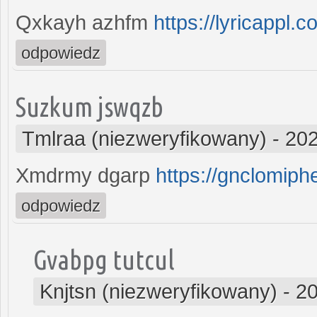
Qxkayh azhfm
https://lyricappl.c
odpowiedz
Suzkum jswqzb
Tmlraa (niezweryfikowany)
-
202
Xmdrmy dgarp
https://gnclomip
odpowiedz
Gvabpg tutcul
Knjtsn (niezweryfikowany)
-
20