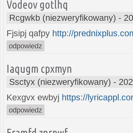
Vodeov gotlhq
Rcgwkb (niezweryfikowany)
-
20
Fjsipj qafpy
http://prednixplus.co
odpowiedz
Iaqugm cpxmyn
Ssctyx (niezweryfikowany)
-
202
Kexgvx ewbyj
https://lyricappl.co
odpowiedz
Eramfd znrpwf