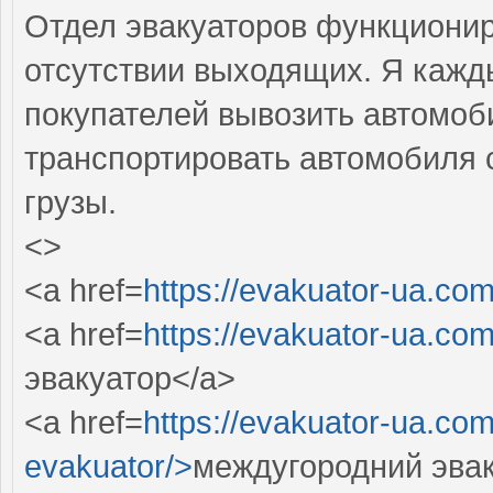
Отдел эвакуаторов функционир
отсутствии выходящих. Я кажд
покупателей вывозить автомоб
транспортировать автомобиля 
грузы.
<>
<a href=
https://evakuator-ua.com
<a href=
https://evakuator-ua.com
эвакуатор</a>
<a href=
https://evakuator-ua.co
evakuator/>
междугородний эвак