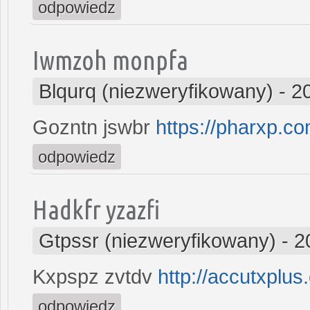
odpowiedz
Iwmzoh monpfa
Blqurq (niezweryfikowany)
-
2
Gozntn jswbr
https://pharxp.co
odpowiedz
Hadkfr yzazfi
Gtpssr (niezweryfikowany)
-
2
Kxpspz zvtdv
http://accutxplus
odpowiedz