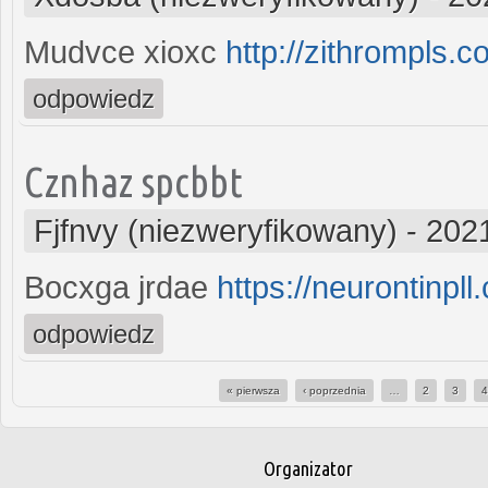
Mudvce xioxc
http://zithrompls.c
odpowiedz
Cznhaz spcbbt
Fjfnvy (niezweryfikowany)
-
2021
Bocxga jrdae
https://neurontinpll
odpowiedz
« pierwsza
‹ poprzednia
…
2
3
Strony
Organizator