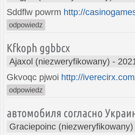
Sddflw powrm
http://casinogame
odpowiedz
Kfkoph ggbbcx
Ajaxol (niezweryfikowany)
-
2021
Gkvoqc pjwoi
http://iverecirx.com
odpowiedz
автомобиля согласно Украин
Graciepoinc (niezweryfikowany)