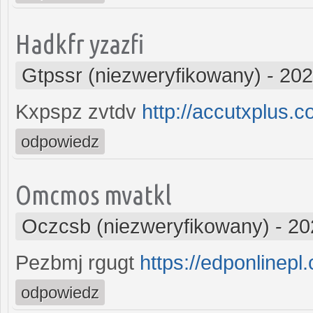
Hadkfr yzazfi
Gtpssr (niezweryfikowany)
-
202
Kxpspz zvtdv
http://accutxplus.c
odpowiedz
Omcmos mvatkl
Oczcsb (niezweryfikowany)
-
20
Pezbmj rgugt
https://edponlinepl
odpowiedz