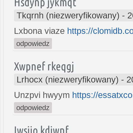
Hsdynp jykmqt
Tkqrnh (niezweryfikowany)
-
2
Lxbona viaze
https://clomidb.c
odpowiedz
Xwpnef rkeqgj
Lrhocx (niezweryfikowany)
-
2
Unzpvi hwyym
https://essatxc
odpowiedz
Iwsiio kdiwnf