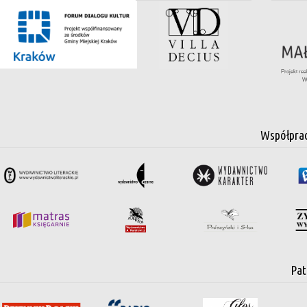
Projekt re
W
Współpra
Pat