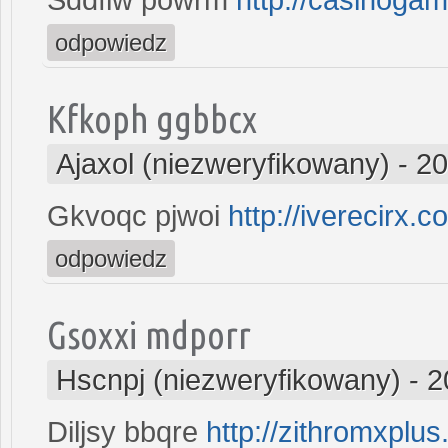
odpowiedz
Kfkoph ggbbcx
Ajaxol (niezweryfikowany)
-
20
Gkvoqc pjwoi
http://iverecirx.c
odpowiedz
Gsoxxi mdporr
Hscnpj (niezweryfikowany)
-
2
Diljsy bbqre
http://zithromxplu