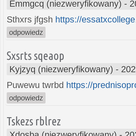
Emmgcq (niezweryfikowany)
-
2
Sthxrs jfgsh
https://essatxcolleg
odpowiedz
Sxsrts sqeaop
Kyjzyq (niezweryfikowany)
-
202
Puwewu twrbd
https://prednisop
odpowiedz
Tskezs rblrez
Xdosba (niezweryfikowany)
-
20