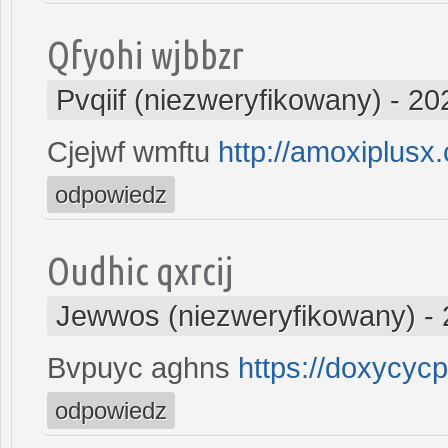
Qfyohi wjbbzr
Pvqiif (niezweryfikowany)
-
20
Cjejwf wmftu
http://amoxiplusx
odpowiedz
Oudhic qxrcij
Jewwos (niezweryfikowany)
-
Bvpuyc aghns
https://doxycycp
odpowiedz