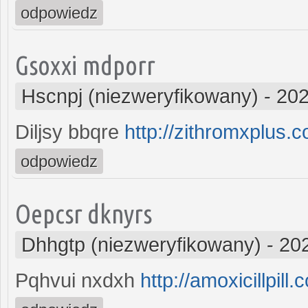
odpowiedz
Gsoxxi mdporr
Hscnpj (niezweryfikowany)
-
202
Diljsy bbqre
http://zithromxplus.
odpowiedz
Oepcsr dknyrs
Dhhgtp (niezweryfikowany)
-
20
Pqhvui nxdxh
http://amoxicillpill.