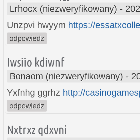
Lrhocx (niezweryfikowany)
-
202
Unzpvi hwyym
https://essatxcol
odpowiedz
Iwsiio kdiwnf
Bonaom (niezweryfikowany)
-
2
Yxfnhg ggrhz
http://casinogame
odpowiedz
Nxtrxz qdxvni