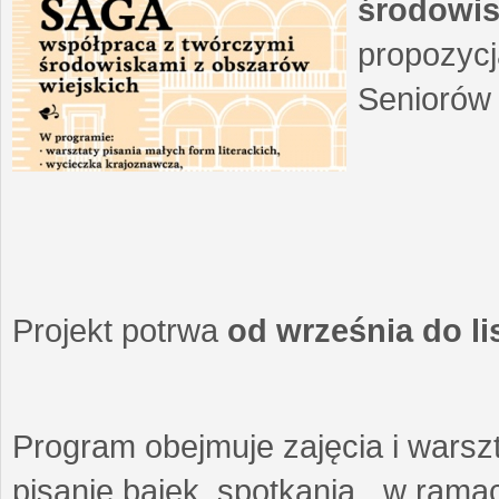
środowis
propozycj
Seniorów 
Projekt potrwa
od września do l
Program obejmuje zajęcia i warszt
pisanie bajek, spotkania w ramach