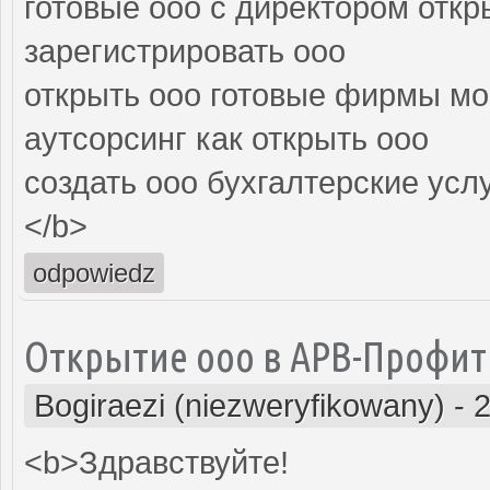
готовые ооо с директором откр
зарегистрировать ооо
открыть ооо готовые фирмы мо
аутсорсинг как открыть ооо
создать ооо бухгалтерские усл
</b>
odpowiedz
Открытие ооо в АРВ-Профит!
Bogiraezi (niezweryfikowany)
-
2
<b>Здравствуйте!