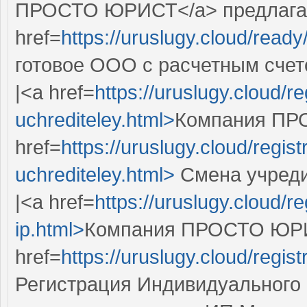
ПРОСТО ЮРИСТ</a> предлага
href=
https://uruslugy.cloud/read
готовое ООО с расчетным счет
|<a href=
https://uruslugy.cloud/r
uchrediteley.html>
Компания ПР
href=
https://uruslugy.cloud/regi
uchrediteley.html>
Смена учреди
|<a href=
https://uruslugy.cloud/re
ip.html>
Компания ПРОСТО ЮРИС
href=
https://uruslugy.cloud/regist
Регистрация Индивидуального 