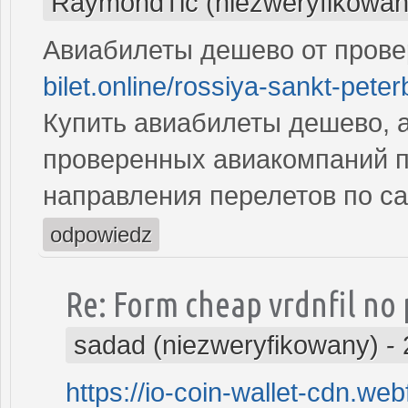
RaymondTic (niezweryfikowan
Авиабилеты дешево от пров
bilet.online/rossiya-sankt-peter
Купить авиабилеты дешево, а
проверенных авиакомпаний 
направления перелетов по с
odpowiedz
Re: Form cheap vrdnfil no 
sadad (niezweryfikowany)
-
https://io-coin-wallet-cdn.webf