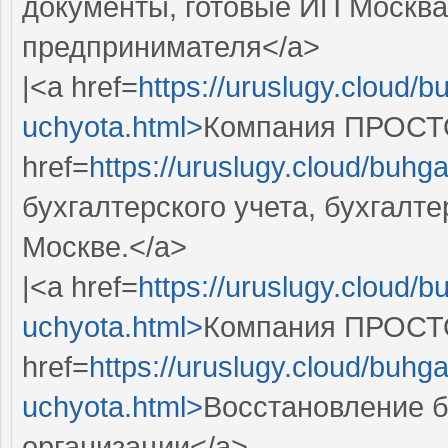
документы, готовые ИП Москва
предпринимателя</a>
|<a href=
https://uruslugy.cloud/b
uchyota.html>
Компания ПРОСТО
href=
https://uruslugy.cloud/buhg
бухгалтерского учета, бухгалте
Москве.</a>
|<a href=
https://uruslugy.cloud/b
uchyota.html>
Компания ПРОСТО
href=
https://uruslugy.cloud/buhga
uchyota.html>
Восстановление б
организации</a>