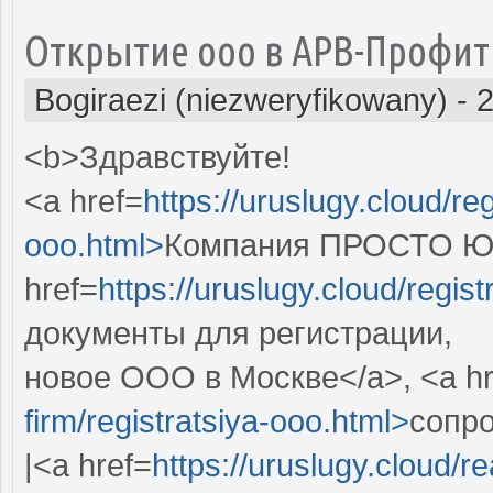
Открытие ооо в АРВ-Профит!
Bogiraezi (niezweryfikowany)
-
2
<b>Здравствуйте!
<a href=
https://uruslugy.cloud/reg
ooo.html>
Компания ПРОСТО ЮР
href=
https://uruslugy.cloud/regist
документы для регистрации,
новое ООО в Москве</a>, <a hr
firm/registratsiya-ooo.html>
сопр
|<a href=
https://uruslugy.cloud/r