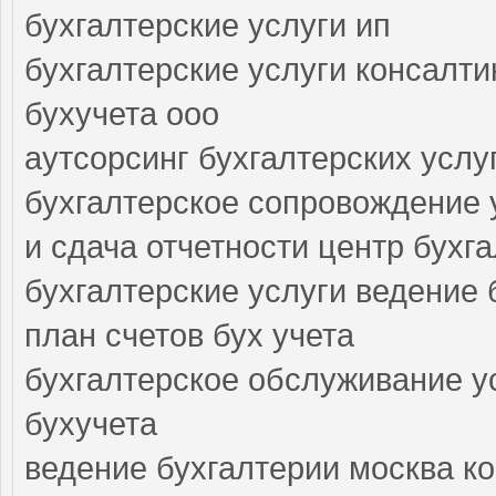
бухгалтерские услуги ип
бухгалтерские услуги консалти
бухучета ооо
аутсорсинг бухгалтерских услуг
бухгалтерское сопровождение 
и сдача отчетности центр бухг
бухгалтерские услуги ведение 
план счетов бух учета
бухгалтерское обслуживание у
бухучета
ведение бухгалтерии москва к