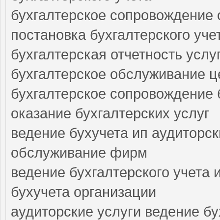
бухгалтерское сопровождение 
постановка бухгалтерского уче
бухгалтерская отчетность услу
бухгалтерское обслуживание ц
бухгалтерское сопровождение 
оказание бухгалтерских услуг
ведение бухучета ип аудиторск
обслуживание фирм
ведение бухгалтерского учета 
бухучета организации
аудиторские услуги ведение бу