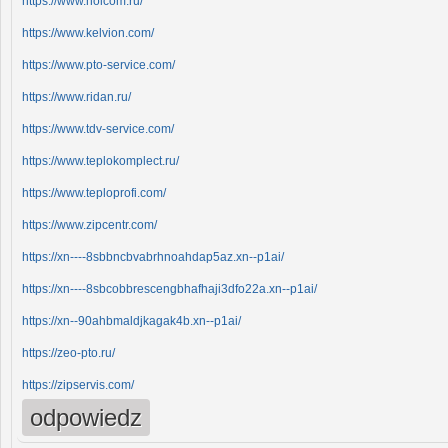
https://www.holcom.ru/
https://www.kelvion.com/
https://www.pto-service.com/
https://www.ridan.ru/
https://www.tdv-service.com/
https://www.teplokomplect.ru/
https://www.teploprofi.com/
https://www.zipcentr.com/
https://xn----8sbbncbvabrhnoahdap5az.xn--p1ai/
https://xn----8sbcobbrescengbhafhaji3dfo22a.xn--p1ai/
https://xn--90ahbmaldjkagak4b.xn--p1ai/
https://zeo-pto.ru/
https://zipservis.com/
odpowiedz