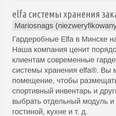
elfa системы хранения зак
Mariosnags (niezweryfikowany
Гардеробные Elfa в Минске н
Наша компания ценит порядок
клиентам современные гарде
системы хранения elfa®. Вы 
помещение, чтобы размещать 
спортивный инвентарь и друг
выбрать отдельный модуль и 
гостиной, кухне и т. д.