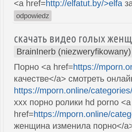
<a href=
http://elfatut.by/>elfa
за
odpowiedz
скачать видео голых жен
BrainInerb (niezweryfikowany)
Порно <a href=
https://mporn.o
качестве</a> смотреть онлай
https://mporn.online/ca
ххх порно ролики hd porno <a
href=
https://mporn.online
женщина изменила порно</a>