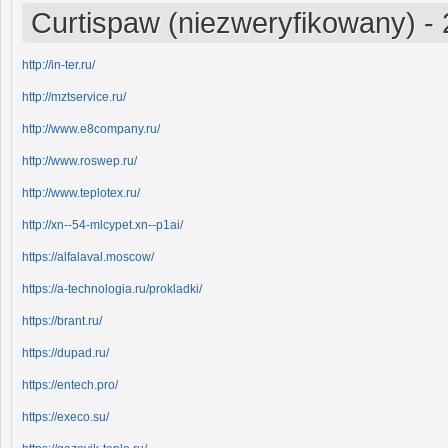
Curtispaw (niezweryfikowany)
-
http://in-ter.ru/
http://mztservice.ru/
http://www.e8company.ru/
http://www.roswep.ru/
http://www.teplotex.ru/
http://xn--54-mlcypet.xn--p1ai/
https://alfalaval.moscow/
https://a-technologia.ru/prokladki/
https://brant.ru/
https://dupad.ru/
https://entech.pro/
https://execo.su/