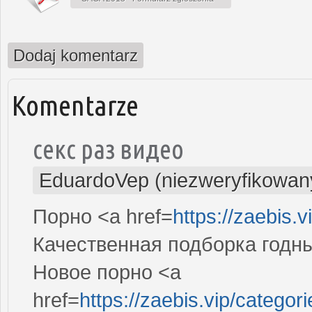
Dodaj komentarz
Komentarze
секс раз видео
EduardoVep (niezweryfikowan
Порно <a href=
https://zaebis.v
Качественная подборка годны
Новое порно <a
href=
https://zaebis.vip/