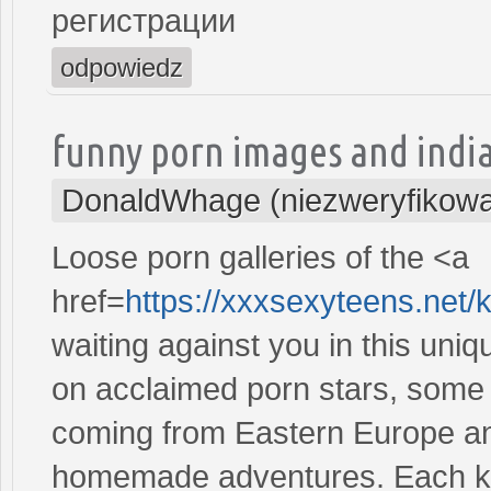
регистрации
odpowiedz
funny porn images and indi
DonaldWhage (niezweryfikow
Loose porn galleries of the <a
href=
https://xxxsexyteens.net/
waiting against you in this uni
on acclaimed porn stars, some
coming from Eastern Europe and
homemade adventures. Each kee