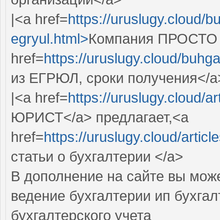
|<a href=
https://uruslugy.cloud/bu
egryul.html>
Компания ПРОСТО 
href=
https://uruslugy.cloud/buhga
из ЕГРЮЛ, сроки получения</a
|<a href=
https://uruslugy.cloud/ar
ЮРИСТ</a> предлагает,<a
href=
https://uruslugy.cloud/articl
статьи о бухгалтерии </a>
В дополнение на сайте вы може
ведение бухгалтерии ип бухга
бухгалтерского учета