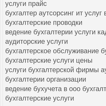
услуги прайс
бухгалтер аутсорсинг ит услуг
бухгалтерские проводки
ведение бухгалтерии услуги к
аудиторские услуги
бухгалтерское обслуживание б
бухгалтерские услуги цены
услуги бухгалтерской фирмы а
бухгалтерии организации
ведение бухучета в ооо бухгал
бухгалтерские услуги