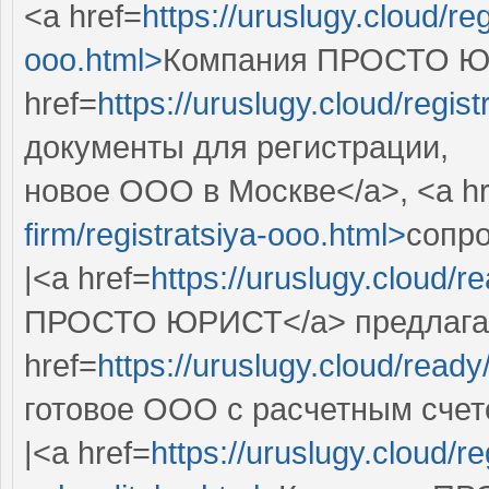
<a href=
https://uruslugy.cloud/reg
ooo.html>
Компания ПРОСТО ЮР
href=
https://uruslugy.cloud/regist
документы для регистрации,
новое ООО в Москве</a>, <a hr
firm/registratsiya-ooo.html>
сопр
|<a href=
https://uruslugy.cloud/r
ПРОСТО ЮРИСТ</a> предлага
href=
https://uruslugy.cloud/read
готовое ООО с расчетным счет
|<a href=
https://uruslugy.cloud/r