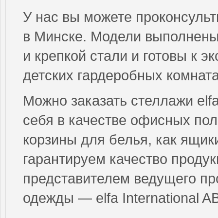
У нас вы можете проконсуль
в Минске. Модели выполнены
и крепкой стали и готовы к э
детских гардеробных комната
Можно заказать стеллажи elf
себя в качестве офисных пол
корзины для белья, как ящик
гарантируем качество проду
представителем ведущего пр
одежды — elfa International AB